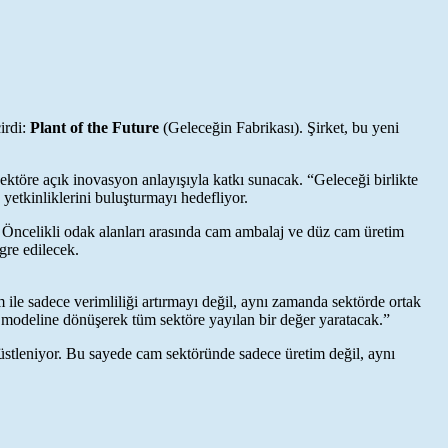
irdi:
Plant of the Future
(Geleceğin Fabrikası). Şirket, bu yeni
ktöre açık inovasyon anlayışıyla katkı sunacak. “Geleceği birlikte
 yetkinliklerini buluşturmayı hedefliyor.
ek. Öncelikli odak alanları arasında cam ambalaj ve düz cam üretim
gre edilecek.
le sadece verimliliği artırmayı değil, aynı zamanda sektörde ortak
et modeline dönüşerek tüm sektöre yayılan bir değer yaratacak.”
l üstleniyor. Bu sayede cam sektöründe sadece üretim değil, aynı