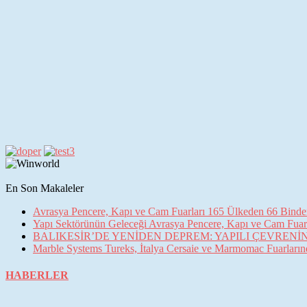
En Son Makaleler
Avrasya Pencere, Kapı ve Cam Fuarları 165 Ülkeden 66 Binden 
Yapı Sektörünün Geleceği Avrasya Pencere, Kapı ve Cam Fuarl
BALIKESİR’DE YENİDEN DEPREM: YAPILI ÇEVREN
Marble Systems Tureks, İtalya Cersaie ve Marmomac Fuarların
HABERLER