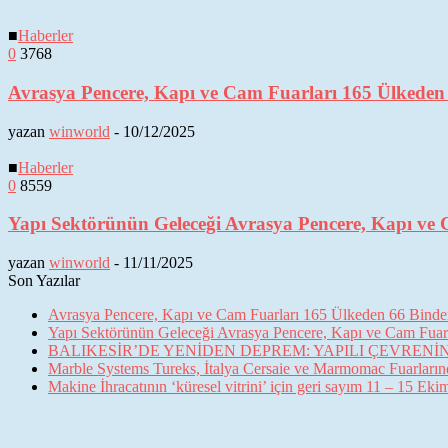
■
Haberler
0
3768
Avrasya Pencere, Kapı ve Cam Fuarları 165 Ülkeden 6
yazan
winworld
-
10/12/2025
■
Haberler
0
8559
Yapı Sektörünün Geleceği Avrasya Pencere, Kapı ve 
yazan
winworld
-
11/11/2025
Son Yazılar
Avrasya Pencere, Kapı ve Cam Fuarları 165 Ülkeden 66 Binden 
Yapı Sektörünün Geleceği Avrasya Pencere, Kapı ve Cam Fuarl
BALIKESİR’DE YENİDEN DEPREM: YAPILI ÇEVREN
Marble Systems Tureks, İtalya Cersaie ve Marmomac Fuarların
Makine İhracatının ‘küresel vitrini’ için geri sayım 11 – 15 Ek