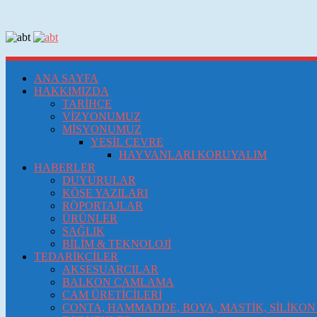
ANA SAYFA
HAKKIMIZDA
TARİHÇE
VİZYONUMUZ
MİSYONUMUZ
YEŞİL ÇEVRE
HAYVANLARI KORUYALIM
HABERLER
DUYURULAR
KÖŞE YAZILARI
RÖPORTAJLAR
ÜRÜNLER
SAĞLIK
BİLİM & TEKNOLOJİ
TEDARİKÇİLER
AKSESUARCILAR
BALKON CAMLAMA
CAM ÜRETİCİLERİ
CONTA, HAMMADDE, BOYA, MASTİK, SİLİKON 