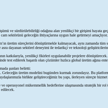
ümü ve sürdürülebilirliği odağına alan yenilikçi bir girişimi hayata geç
ek cam sektörünü geleceğin ihtiyaçlarına uygun hale getirmeyi amaçlıyor.
am’ın üretim süreçlerini dönüştürmekle kalmayacak, aynı zamanda tüm se
sra dayanan sektörel deneyimi ile tedarikçi ve teknoloji geliştiricilerin
ının katkılarıyla, yenilikçi fikirleri uygulanabilir projelere dönüştürec
inde test edilerek başarılı olan çözümler hızlıca global üretim ağına ente
ada şunları belirtti:
il. Geleceğin üretim modelini bugünden kurmak zorundayız. Bu platform i
ydaşlarımızla birlikte geliştireceğimiz bu yapı, ilerleyen süreçte hizm
eşme ve operasyonel mükemmellik hedeflerine ulaşmasında stratejik bir ro
 edilecek.