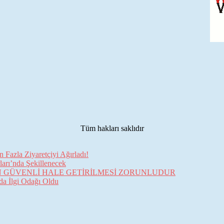
Tüm hakları saklıdır
Fazla Ziyaretçiyi Ağırladı!
arı’nda Şekillenecek
İN GÜVENLİ HALE GETİRİLMESİ ZORUNLUDUR
da İlgi Odağı Oldu