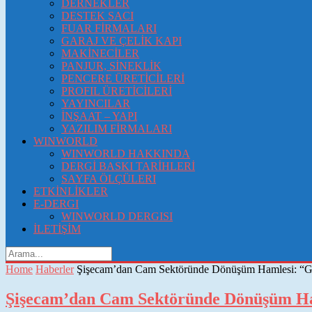
DERNEKLER
DESTEK SACI
FUAR FİRMALARI
GARAJ VE ÇELİK KAPI
MAKİNECİLER
PANJUR, SİNEKLİK
PENCERE ÜRETİCİLERİ
PROFIL ÜRETİCİLERİ
YAYINCILAR
İNŞAAT – YAPI
YAZILIM FİRMALARI
WINWORLD
WINWORLD HAKKINDA
DERGİ BASKI TARİHLERİ
SAYFA ÖLÇÜLERI
ETKİNLİKLER
E-DERGI
WINWORLD DERGISI
İLETİŞİM
Home
Haberler
Şişecam’dan Cam Sektöründe Dönüşüm Hamlesi: “Gel
Şişecam’dan Cam Sektöründe Dönüşüm Ham