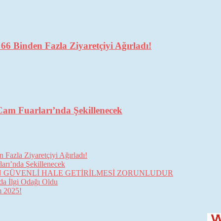
6 Binden Fazla Ziyaretçiyi Ağırladı!
Cam Fuarları’nda Şekillenecek
Fazla Ziyaretçiyi Ağırladı!
arı’nda Şekillenecek
İN GÜVENLİ HALE GETİRİLMESİ ZORUNLUDUR
da İlgi Odağı Oldu
im 2025!