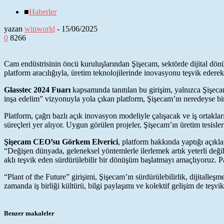
■
Haberler
yazan
winworld
-
15/06/2025
0
8266
Cam endüstrisinin öncü kuruluşlarından Şişecam, sektörde dijital dönüş
platform aracılığıyla, üretim teknolojilerinde inovasyonu teşvik eder
Glasstec 2024 Fuarı
kapsamında tanıtılan bu girişim, yalnızca Şişec
inşa edelim” vizyonuyla yola çıkan platform, Şişecam’ın neredeyse bir a
Platform, çağrı bazlı açık inovasyon modeliyle çalışacak ve iş ortaklar
süreçleri yer alıyor. Uygun görülen projeler, Şişecam’ın üretim tesisler
Şişecam CEO’su Görkem Elverici
, platform hakkında yaptığı açıklam
“Değişen dünyada, geleneksel yöntemlerle ilerlemek artık yeterli değ
aklı teşvik eden sürdürülebilir bir dönüşüm başlatmayı amaçlıyoruz. Pa
“Plant of the Future” girişimi, Şişecam’ın sürdürülebilirlik, dijitall
zamanda iş birliği kültürü, bilgi paylaşımı ve kolektif gelişim de teşvik
Benzer makaleler