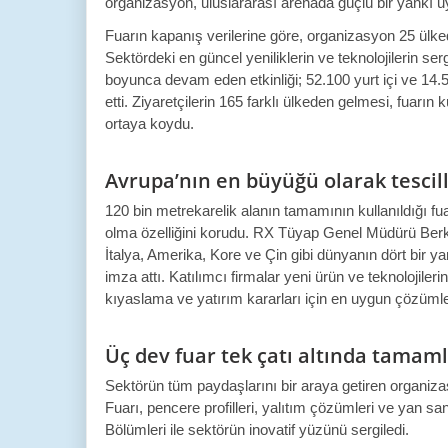
organizasyon, uluslararası arenada güçlü bir yankı u
Fuarın kapanış verilerine göre, organizasyon 25 ülkede
Sektördeki en güncel yeniliklerin ve teknolojilerin serg
boyunca devam eden etkinliği; 52.100 yurt içi ve 14.
etti. Ziyaretçilerin 165 farklı ülkeden gelmesi, fuarın
ortaya koydu.
Avrupa’nın en büyüğü olarak tescil
120 bin metrekarelik alanın tamamının kullanıldığı fua
olma özelliğini korudu. RX Tüyap Genel Müdürü Berka
İtalya, Amerika, Kore ve Çin gibi dünyanın dört bir yanı
imza attı. Katılımcı firmalar yeni ürün ve teknolojilerin
kıyaslama ve yatırım kararları için en uygun çözüml
Üç dev fuar tek çatı altında tamam
Sektörün tüm paydaşlarını bir araya getiren organ
Fuarı, pencere profilleri, yalıtım çözümleri ve yan 
Bölümleri ile sektörün inovatif yüzünü sergiledi.