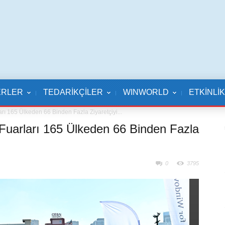
ERLER
TEDARİKÇİLER
WINWORLD
ETKİNLİ
ı 165 Ülkeden 66 Binden Fazla Ziyaretçiyi...
uarları 165 Ülkeden 66 Binden Fazla
0
3795