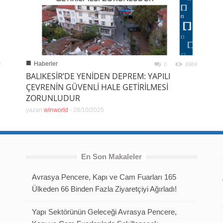
■
Haberler
3
0
6984
BALIKESİR’DE YENİDEN DEPREM: YAPILI
ÇEVRENİN GÜVENLİ HALE GETİRİLMESİ
ZORUNLUDUR
yazan
winworld
-
28/10/2025
En Son Makaleler
Avrasya Pencere, Kapı ve Cam Fuarları 165
Ülkeden 66 Binden Fazla Ziyaretçiyi Ağırladı!
Yapı Sektörünün Geleceği Avrasya Pencere,