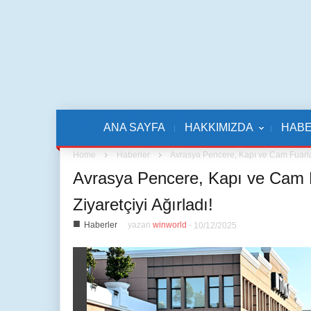
ANA SAYFA
HAKKIMIZDA
HAB
Home
Haberler
Avrasya Pencere, Kapı ve Cam Fuarlar
Avrasya Pencere, Kapı ve Cam F
Ziyaretçiyi Ağırladı!
■
Haberler
yazan
winworld
-
10/12/2025