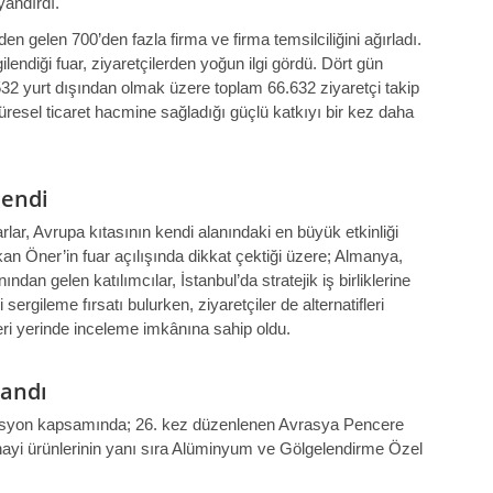
yandırdı.
n gelen 700’den fazla firma ve firma temsilciliğini ağırladı.
ilendiği fuar, ziyaretçilerden yoğun ilgi gördü. Dört gün
532 yurt dışından olmak üzere toplam 66.632 ziyaretçi takip
 küresel ticaret hacmine sağladığı güçlü katkıyı bir kez daha
lendi
rlar, Avrupa kıtasının kendi alanındaki en büyük etkinliği
n Öner’in fuar açılışında dikkat çektiği üzere; Almanya,
ndan gelen katılımcılar, İstanbul’da stratejik iş birliklerine
i sergileme fırsatı bulurken, ziyaretçiler de alternatifleri
eri yerinde inceleme imkânına sahip oldu.
landı
izasyon kapsamında; 26. kez düzenlenen Avrasya Pencere
sanayi ürünlerinin yanı sıra Alüminyum ve Gölgelendirme Özel