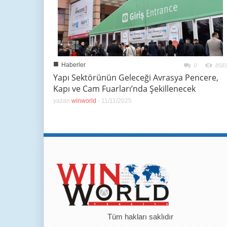
■
Haberler
0
858
Yapı Sektörünün Geleceği Avrasya Pencere,
Kapı ve Cam Fuarları’nda Şekillenecek
yazan
winworld
-
11/11/2025
Tüm hakları saklıdır