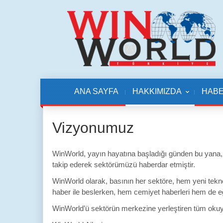
ANA SAYFA
HAKKIMIZDA
HAB
Vizyonumuz
WinWorld, yayın hayatına başladığı günden bu yana, h
takip ederek sektörümüzü haberdar etmiştir.
WinWorld olarak, basının her sektöre, hem yeni tekno
haber ile beslerken, hem cemiyet haberleri hem de e
WinWorld’ü sektörün merkezine yerleştiren tüm okuyu