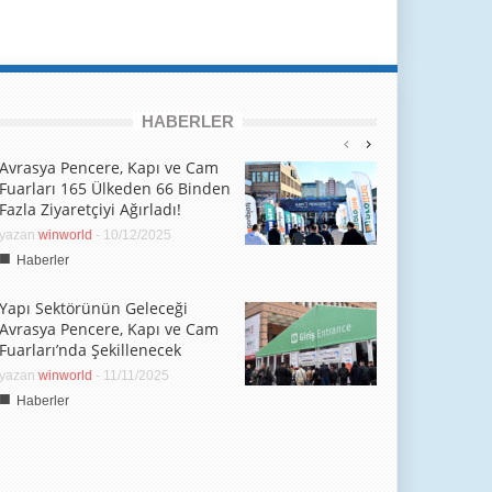
HABERLER
Avrasya Pencere, Kapı ve Cam
Fuarları 165 Ülkeden 66 Binden
Fazla Ziyaretçiyi Ağırladı!
yazan
winworld
-
10/12/2025
■
Haberler
Yapı Sektörünün Geleceği
Avrasya Pencere, Kapı ve Cam
Fuarları’nda Şekillenecek
yazan
winworld
-
11/11/2025
■
Haberler