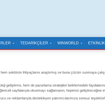
ERLER
TEDARİKÇİLER
WINWORLD
ETKİNLİ
em sektörün ihtiyaçlarını araştırmış ve buna çözüm sunmaya çalışmış,
loji geliştirme, hem de pazarlama stratejileri belirlemedeki faydaları
ğlenceli sayfalarıyla okunmayı sağlamanın, hepimizi geliştireceğine 
cu ve reklamlarıyla destekleyen yatırımcılarımıza sonsuz teşekkürle