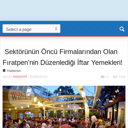
Sektörünün Öncü Firmalarından Olan
Fıratpen’nin Düzenlediği İftar Yemekleri!
■
Haberler
yazan
winworld
-
30/06/2016
0
3395