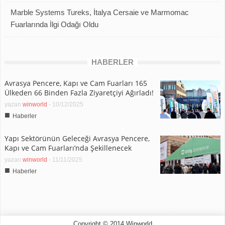
Marble Systems Tureks, İtalya Cersaie ve Marmomac
Fuarlarında İlgi Odağı Oldu
HABERLER
Avrasya Pencere, Kapı ve Cam Fuarları 165
Ülkeden 66 Binden Fazla Ziyaretçiyi Ağırladı!
yazan
winworld
-
10/12/2025
■
Haberler
Yapı Sektörünün Geleceği Avrasya Pencere,
Kapı ve Cam Fuarları’nda Şekillenecek
yazan
winworld
-
11/11/2025
■
Haberler
Copyright © 2014 Winworld