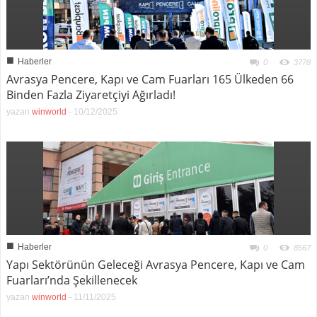
■
Haberler
0
3778
Avrasya Pencere, Kapı ve Cam Fuarları 165 Ülkeden 66
Binden Fazla Ziyaretçiyi Ağırladı!
yazan
winworld
-
10/12/2025
■
Haberler
0
8567
Yapı Sektörünün Geleceği Avrasya Pencere, Kapı ve Cam
Fuarları’nda Şekillenecek
yazan
winworld
-
11/11/2025