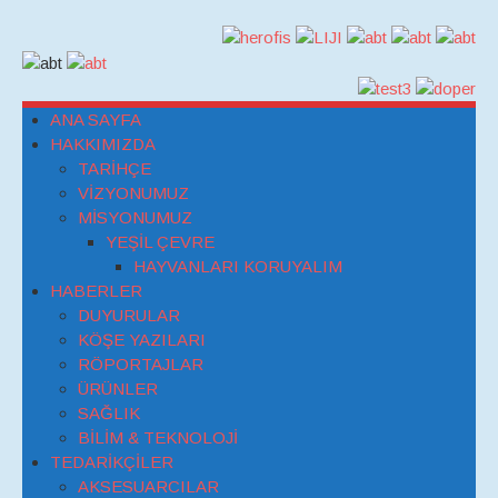
ANA SAYFA
HAKKIMIZDA
TARİHÇE
VİZYONUMUZ
MİSYONUMUZ
YEŞİL ÇEVRE
HAYVANLARI KORUYALIM
HABERLER
DUYURULAR
KÖŞE YAZILARI
RÖPORTAJLAR
ÜRÜNLER
SAĞLIK
BİLİM & TEKNOLOJİ
TEDARİKÇİLER
AKSESUARCILAR