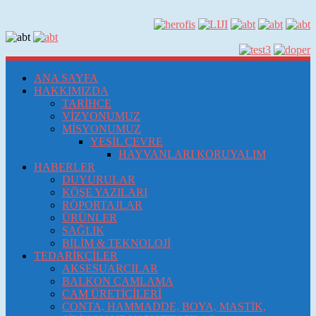
ANA SAYFA
HAKKIMIZDA
TARİHÇE
VİZYONUMUZ
MİSYONUMUZ
YEŞİL ÇEVRE
HAYVANLARI KORUYALIM
HABERLER
DUYURULAR
KÖŞE YAZILARI
RÖPORTAJLAR
ÜRÜNLER
SAĞLIK
BİLİM & TEKNOLOJİ
TEDARİKÇİLER
AKSESUARCILAR
BALKON CAMLAMA
CAM ÜRETİCİLERİ
CONTA, HAMMADDE, BOYA, MASTİK,