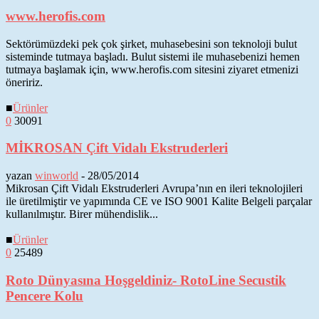
www.herofis.com
Sektörümüzdeki pek çok şirket, muhasebesini son teknoloji bulut
sisteminde tutmaya başladı. Bulut sistemi ile muhasebenizi hemen
tutmaya başlamak için, www.herofis.com sitesini ziyaret etmenizi
öneririz.
■
Ürünler
0
30091
MİKROSAN Çift Vidalı Ekstruderleri
yazan
winworld
-
28/05/2014
Mikrosan Çift Vidalı Ekstruderleri Avrupa’nın en ileri teknolojileri
ile üretilmiştir ve yapımında CE ve ISO 9001 Kalite Belgeli parçalar
kullanılmıştır. Birer mühendislik...
■
Ürünler
0
25489
Roto Dünyasına Hoşgeldiniz- RotoLine Secustik
Pencere Kolu