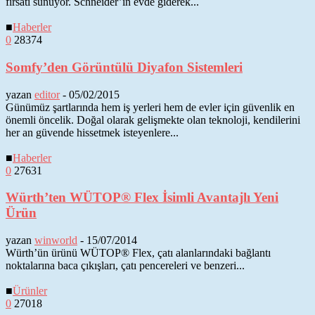
fırsatı sunuyor. Schneider’in evde giderek...
■
Haberler
0
28374
Somfy’den Görüntülü Diyafon Sistemleri
yazan
editor
-
05/02/2015
Günümüz şartlarında hem iş yerleri hem de evler için güvenlik en
önemli öncelik. Doğal olarak gelişmekte olan teknoloji, kendilerini
her an güvende hissetmek isteyenlere...
■
Haberler
0
27631
Würth’ten WÜTOP® Flex İsimli Avantajlı Yeni
Ürün
yazan
winworld
-
15/07/2014
Würth’ün ürünü WÜTOP® Flex, çatı alanlarındaki bağlantı
noktalarına baca çıkışları, çatı pencereleri ve benzeri...
■
Ürünler
0
27018