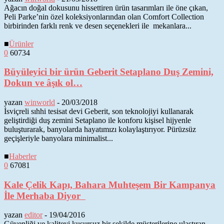
Ağacın doğal dokusunu hissettiren ürün tasarımları ile öne çıkan,
Peli Parke’nin özel koleksiyonlarından olan Comfort Collection
birbirinden farklı renk ve desen seçenekleri ile mekanlara...
■
Ürünler
0
60734
Büyüleyici bir ürün Geberit Setaplano Duş Zemini,
Dokun ve âşık ol…
yazan
winworld
-
20/03/2018
İsviçreli sıhhi tesisat devi Geberit, son teknolojiyi kullanarak
geliştirdiği duş zemini Setaplano ile konforu kişisel hijyenle
buluşturarak, banyolarda hayatımızı kolaylaştırıyor. Pürüzsüz
geçişleriyle banyolara minimalist...
■
Haberler
0
67081
Kale Çelik Kapı, Bahara Muhteşem Bir Kampanya
İle Merhaba Diyor
yazan
editor
-
19/04/2016
Güvenliği ve kaliteyi kusursuz bir şekilde müşterilerine ulaştıran