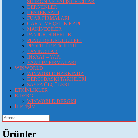
SİLİKON VE YAPIŞTIRICILAR
DERNEKLER
DESTEK SACI
FUAR FİRMALARI
GARAJ VE ÇELİK KAPI
MAKİNECİLER
PANJUR, SİNEKLİK
PENCERE ÜRETİCİLERİ
PROFIL ÜRETİCİLERİ
YAYINCILAR
İNŞAAT – YAPI
YAZILIM FİRMALARI
WINWORLD
WINWORLD HAKKINDA
DERGİ BASKI TARİHLERİ
SAYFA ÖLÇÜLERI
ETKİNLİKLER
E-DERGI
WINWORLD DERGISI
İLETİŞİM
Ürünler