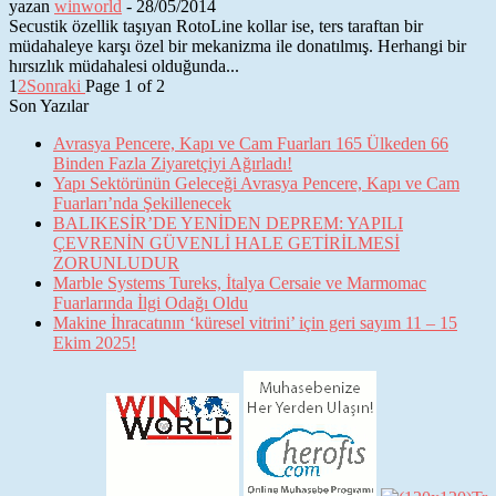
yazan
winworld
-
28/05/2014
Secustik özellik taşıyan RotoLine kollar ise, ters taraftan bir
müdahaleye karşı özel bir mekanizma ile donatılmış. Herhangi bir
hırsızlık müdahalesi olduğunda...
1
2
Sonraki
Page 1 of 2
Son Yazılar
Avrasya Pencere, Kapı ve Cam Fuarları 165 Ülkeden 66
Binden Fazla Ziyaretçiyi Ağırladı!
Yapı Sektörünün Geleceği Avrasya Pencere, Kapı ve Cam
Fuarları’nda Şekillenecek
BALIKESİR’DE YENİDEN DEPREM: YAPILI
ÇEVRENİN GÜVENLİ HALE GETİRİLMESİ
ZORUNLUDUR
Marble Systems Tureks, İtalya Cersaie ve Marmomac
Fuarlarında İlgi Odağı Oldu
Makine İhracatının ‘küresel vitrini’ için geri sayım 11 – 15
Ekim 2025!