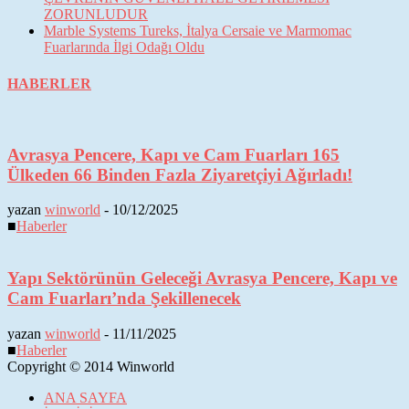
ZORUNLUDUR
Marble Systems Tureks, İtalya Cersaie ve Marmomac
Fuarlarında İlgi Odağı Oldu
HABERLER
Avrasya Pencere, Kapı ve Cam Fuarları 165
Ülkeden 66 Binden Fazla Ziyaretçiyi Ağırladı!
yazan
winworld
-
10/12/2025
■
Haberler
Yapı Sektörünün Geleceği Avrasya Pencere, Kapı ve
Cam Fuarları’nda Şekillenecek
yazan
winworld
-
11/11/2025
■
Haberler
Copyright © 2014 Winworld
ANA SAYFA