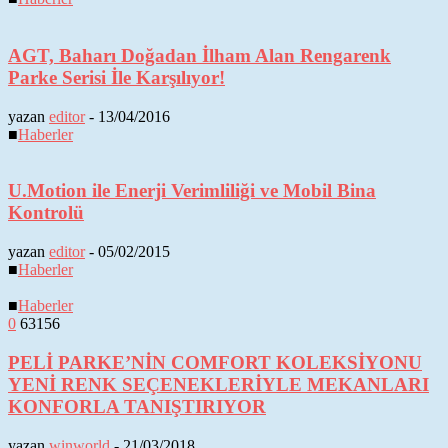
AGT, Baharı Doğadan İlham Alan Rengarenk
Parke Serisi İle Karşılıyor!
yazan
editor
-
13/04/2016
■
Haberler
U.Motion ile Enerji Verimliliği ve Mobil Bina
Kontrolü
yazan
editor
-
05/02/2015
■
Haberler
■
Haberler
0
63156
PELİ PARKE’NİN COMFORT KOLEKSİYONU
YENİ RENK SEÇENEKLERİYLE MEKANLARI
KONFORLA TANIŞTIRIYOR
yazan
winworld
-
21/03/2018