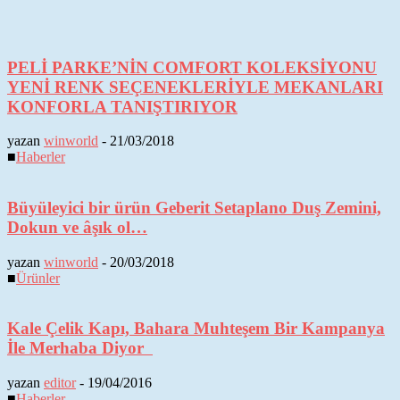
PELİ PARKE’NİN COMFORT KOLEKSİYONU
YENİ RENK SEÇENEKLERİYLE MEKANLARI
KONFORLA TANIŞTIRIYOR
yazan
winworld
-
21/03/2018
■
Haberler
Büyüleyici bir ürün Geberit Setaplano Duş Zemini,
Dokun ve âşık ol…
yazan
winworld
-
20/03/2018
■
Ürünler
Kale Çelik Kapı, Bahara Muhteşem Bir Kampanya
İle Merhaba Diyor
yazan
editor
-
19/04/2016
■
Haberler