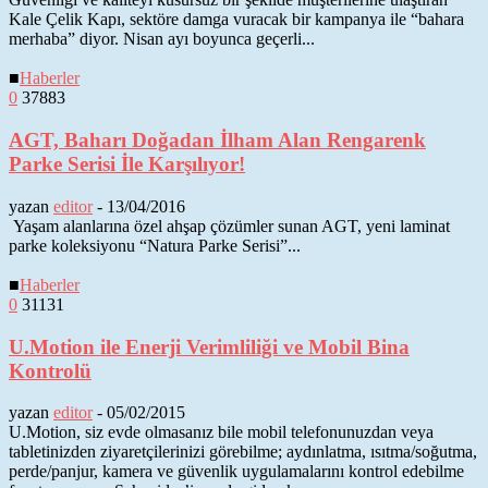
Kale Çelik Kapı, sektöre damga vuracak bir kampanya ile “bahara
merhaba” diyor. Nisan ayı boyunca geçerli...
■
Haberler
0
37883
AGT, Baharı Doğadan İlham Alan Rengarenk
Parke Serisi İle Karşılıyor!
yazan
editor
-
13/04/2016
Yaşam alanlarına özel ahşap çözümler sunan AGT, yeni laminat
parke koleksiyonu “Natura Parke Serisi”...
■
Haberler
0
31131
U.Motion ile Enerji Verimliliği ve Mobil Bina
Kontrolü
yazan
editor
-
05/02/2015
U.Motion, siz evde olmasanız bile mobil telefonunuzdan veya
tabletinizden ziyaretçilerinizi görebilme; aydınlatma, ısıtma/soğutma,
perde/panjur, kamera ve güvenlik uygulamalarını kontrol edebilme