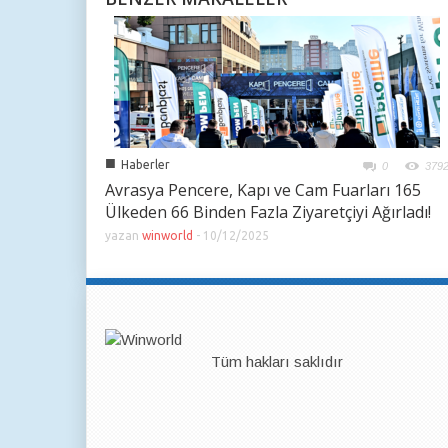
■
Haberler
0
379
Avrasya Pencere, Kapı ve Cam Fuarları 165
Ülkeden 66 Binden Fazla Ziyaretçiyi Ağırladı!
yazan
winworld
-
10/12/2025
Tüm hakları saklıdır