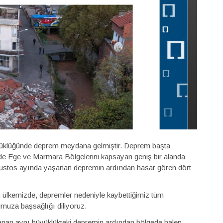
üyüklüğünde deprem meydana gelmiştir. Deprem başta
izde Ege ve Marmara Bölgelerini kapsayan geniş bir alanda
e Ağustos ayında yaşanan depremin ardından hasar gören dört
 ülkemizde, depremler nedeniyle kaybettiğimiz tüm
mumuza başsağlığı diliyoruz.
şanan aynı büyüklükteki depremin ardından bölgede halen