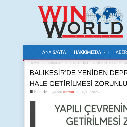
ANA SAYFA
HAKKIMIZDA
HABER
Home
Haberler
BALIKESİR’DE YENİDEN DEPREM: Y
BALIKESİR’DE YENİDEN DEPR
HALE GETİRİLMESİ ZORUNL
■
Haberler
yazan
winworld
-
28/10/2025