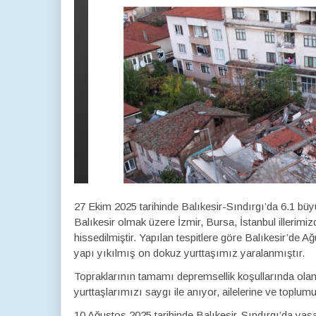
27 Ekim 2025 tarihinde Balıkesir-Sındırgı’da 6.1 b
Balıkesir olmak üzere İzmir, Bursa, İstanbul illerim
hissedilmiştir. Yapılan tespitlere göre Balıkesir’d
yapı yıkılmış on dokuz yurttaşımız yaralanmıştır.
Topraklarının tamamı depremsellik koşullarında olan
yurttaşlarımızı saygı ile anıyor, ailelerine ve toplu
10 Ağustos 2025 tarihinde Balıkesir-Sındırgı’da ya