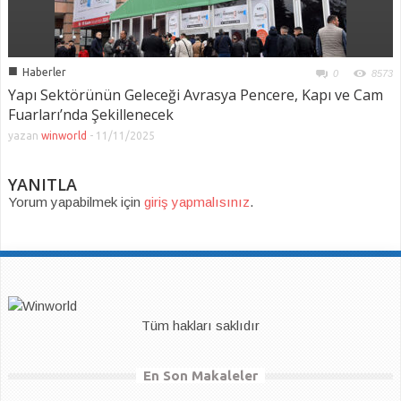
■
Haberler
0
8573
Yapı Sektörünün Geleceği Avrasya Pencere, Kapı ve Cam
Fuarları’nda Şekillenecek
yazan
winworld
-
11/11/2025
YANITLA
Yorum yapabilmek için
giriş yapmalısınız
.
Tüm hakları saklıdır
En Son Makaleler