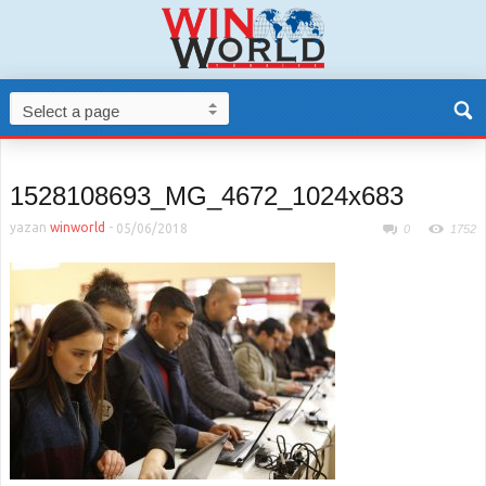
1528108693_MG_4672_1024x683
yazan
winworld
-
05/06/2018
0
1752