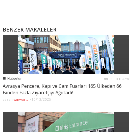
BENZER MAKALELER
■
Haberler
0
3784
Avrasya Pencere, Kapı ve Cam Fuarları 165 Ülkeden 66
Binden Fazla Ziyaretçiyi Ağırladı!
yazan
winworld
-
10/12/2025