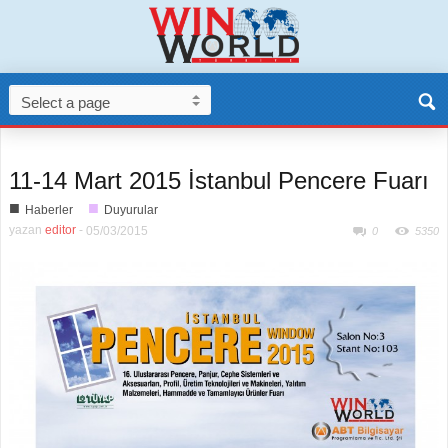
11-14 Mart 2015 İstanbul Pencere Fuarı
■
■
Haberler
Duyurular
yazan
editor
-
05/03/2015
0
5350