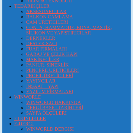
BİLİM & TEKNOLOJİ
TEDARİKÇİLER
AKSESUARCILAR
BALKON CAMLAMA
CAM ÜRETİCİLERİ
CONTA, HAMMADDE, BOYA, MASTİK,
SİLİKON VE YAPIŞTIRICILAR
DERNEKLER
DESTEK SACI
FUAR FİRMALARI
GARAJ VE ÇELİK KAPI
MAKİNECİLER
PANJUR, SİNEKLİK
PENCERE ÜRETİCİLERİ
PROFIL ÜRETİCİLERİ
YAYINCILAR
İNŞAAT – YAPI
YAZILIM FİRMALARI
WINWORLD
WINWORLD HAKKINDA
DERGİ BASKI TARİHLERİ
SAYFA ÖLÇÜLERI
ETKİNLİKLER
E-DERGI
WINWORLD DERGISI