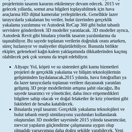
projelerinin tasarım kararını etkilemeye devam edecek. 2015 ve
gelecek yıllarda, somut arsa bilgileri toplayabilmek için hava
araçlarına HD dijital kameralar yerleştirilecek. Genellikle lazer
tarayıcılarla yakalanan bu veriler, bulut üzerinden gerçeklik
yakalama yazılımına ve Autodesk ReCap 360 gibi bulut tabanlı
servislere gönderilerek 3D modeller yaratılacak. 3D modeller ayrıca,
Autodesk Revit gibi binalara yönelik tasarım yazılımlarına da
taşınabiliyor. Bu sayede toplanan verilerin doğruluk oranı artarken,
süreç hızlanıyor ve maliyetler düşürülebiliyor. Bununla birlikte
ekipler, geleneksel kağıt-kalem yaklaşımında dikkatlerinden kaçmış
olabilecek pek çok sorunu da tespit edebiliyor.
Altyapı: Yol, köprü ve su sistemleri gibi kamu hizmetleri
projeleri de gerçeklik yakalama ve bilişim teknolojilerinin
gelişiminden faydalanacak
.
2015 yılında,
hava fotoğrafları ya
da lazer tarayıcılarla toplanan verilere dayanarak yaratılan
gelişmiş 3D proje modellerinin artışına şahit olacağız
.
Bu
sayede tasarımcı ve yöneticiler, daha önce erişemedikleri
bilgilere sahip olacak ve doğal felaketler ile kriz yönetimi gibi
faktörleri de hesaba katabilecek.
Binalarda yeşil tasarım: Gerçeklik yakalama teknolojileri ve
bulut tabanlı enerji simülasyonu yazılımları kullanılarak
oluşturulan 3D modeller sayesinde 2015 yılında tasarımcılar,
mevcut yapıların güçlendirme çalışmasına uygun olup
olmadığı varsayımına daha doğru şekilde varabilecek. Yeni