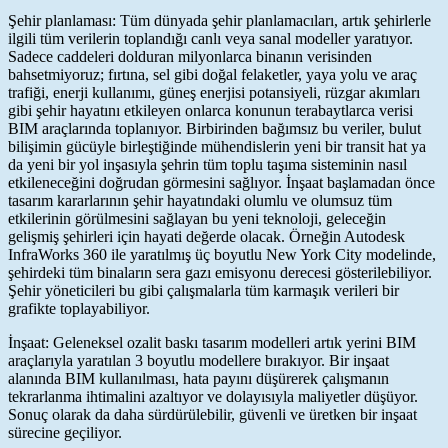
Şehir planlaması: Tüm dünyada şehir planlamacıları, artık şehirlerle
ilgili tüm verilerin toplandığı canlı veya sanal modeller yaratıyor.
Sadece caddeleri dolduran milyonlarca binanın verisinden
bahsetmiyoruz; fırtına, sel gibi doğal felaketler, yaya yolu ve araç
trafiği, enerji kullanımı, güneş enerjisi potansiyeli, rüzgar akımları
gibi şehir hayatını etkileyen onlarca konunun terabaytlarca verisi
BIM araçlarında toplanıyor. Birbirinden bağımsız bu veriler, bulut
bilişimin gücüyle birleştiğinde mühendislerin yeni bir transit hat ya
da yeni bir yol inşasıyla şehrin tüm toplu taşıma sisteminin nasıl
etkileneceğini doğrudan görmesini sağlıyor. İnşaat başlamadan önce
tasarım kararlarının şehir hayatındaki olumlu ve olumsuz tüm
etkilerinin görülmesini sağlayan bu yeni teknoloji, geleceğin
gelişmiş şehirleri için hayati değerde olacak. Örneğin Autodesk
InfraWorks 360 ile yaratılmış üç boyutlu New York City modelinde,
şehirdeki tüm binaların sera gazı emisyonu derecesi gösterilebiliyor.
Şehir yöneticileri bu gibi çalışmalarla tüm karmaşık verileri bir
grafikte toplayabiliyor.
İnşaat: Geleneksel ozalit baskı tasarım modelleri artık yerini BIM
araçlarıyla yaratılan 3 boyutlu modellere bırakıyor. Bir inşaat
alanında BIM kullanılması, hata payını düşürerek çalışmanın
tekrarlanma ihtimalini azaltıyor ve dolayısıyla maliyetler düşüyor.
Sonuç olarak da daha sürdürülebilir, güvenli ve üretken bir inşaat
sürecine geçiliyor.