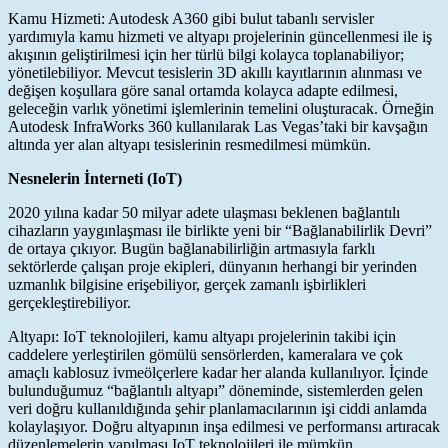
Kamu Hizmeti: Autodesk A360 gibi bulut tabanlı servisler
yardımıyla kamu hizmeti ve altyapı projelerinin güncellenmesi ile iş
akışının geliştirilmesi için her türlü bilgi kolayca toplanabiliyor;
yönetilebiliyor. Mevcut tesislerin 3D akıllı kayıtlarının alınması ve
değişen koşullara göre sanal ortamda kolayca adapte edilmesi,
geleceğin varlık yönetimi işlemlerinin temelini oluşturacak. Örneğin
Autodesk InfraWorks 360 kullanılarak Las Vegas’taki bir kavşağın
altında yer alan altyapı tesislerinin resmedilmesi mümkün.
Nesnelerin İnterneti (IoT)
2020 yılına kadar 50 milyar adete ulaşması beklenen bağlantılı
cihazların yaygınlaşması ile birlikte yeni bir “Bağlanabilirlik Devri”
de ortaya çıkıyor. Bugün bağlanabilirliğin artmasıyla farklı
sektörlerde çalışan proje ekipleri, dünyanın herhangi bir yerinden
uzmanlık bilgisine erişebiliyor, gerçek zamanlı işbirlikleri
gerçekleştirebiliyor.
Altyapı: IoT teknolojileri, kamu altyapı projelerinin takibi için
caddelere yerleştirilen gömülü sensörlerden, kameralara ve çok
amaçlı kablosuz ivmeölçerlere kadar her alanda kullanılıyor. İçinde
bulunduğumuz “bağlantılı altyapı” döneminde, sistemlerden gelen
veri doğru kullanıldığında şehir planlamacılarının işi ciddi anlamda
kolaylaşıyor. Doğru altyapının inşa edilmesi ve performansı artıracak
düzenlemelerin yapılması IoT teknolojileri ile mümkün.