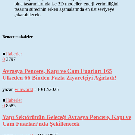
bina tasarımlarında ise 3D modeller, enerji verimliliğini
tasarım sürecinin erken aşamalarında en üst seviyeye
çıkarabilecek
.
Benzer makaleler
■
Haberler
0
3797
Avrasya Pencere, Kapı ve Cam Fuarları 165
Ülkeden 66 Binden Fazla Ziyaretçiyi Ağırladı!
yazan
winworld
-
10/12/2025
■
Haberler
0
8585
Yapı Sektörünün Geleceği Avrasya Pencere, Kapı ve
Cam Fuarları’nda Şekillenecek