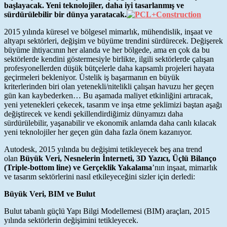
başlayacak. Yeni teknolojiler, daha iyi tasarlanmış ve
sürdürülebilir bir dünya yaratacak.
2015 yılında küresel ve bölgesel mimarlık, mühendislik, inşaat ve
altyapı sektörleri, değişim ve büyüme trendini sürdürecek. Değişerek
büyüme ihtiyacının her alanda ve her bölgede, ama en çok da bu
sektörlerde kendini göstermesiyle birlikte, ilgili sektörlerde çalışan
profesyonellerden düşük bütçelerle daha kapsamlı projeleri hayata
geçirmeleri bekleniyor. Üstelik iş başarmanın en büyük
kriterlerinden biri olan yetenekli/nitelikli çalışan havuzu her geçen
gün kan kaybederken… Bu aşamada maliyet etkinliğini artıracak,
yeni yetenekleri çekecek, tasarım ve inşa etme şeklimizi baştan aşağı
değiştirecek ve kendi şekillendirdiğimiz dünyamızı daha
sürdürülebilir, yaşanabilir ve ekonomik anlamda daha canlı kılacak
yeni teknolojiler her geçen gün daha fazla önem kazanıyor.
Autodesk, 2015 yılında bu değişimi tetikleyecek beş ana trend
olan
Büyük Veri, Nesnelerin İnterneti, 3D Yazıcı, Üçlü Bilanço
(Triple-bottom line) ve Gerçeklik Yakalama
’nın inşaat, mimarlık
ve tasarım sektörlerini nasıl etkileyeceğini sizler için derledi:
Büyük Veri, BIM ve Bulut
Bulut tabanlı güçlü Yapı Bilgi Modellemesi (BIM) araçları, 2015
yılında sektörlerin değişimini tetikleyecek.