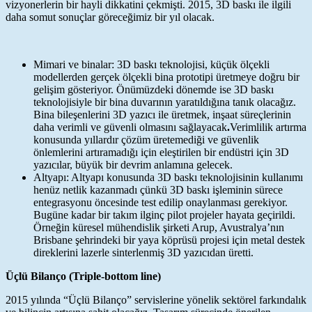
vizyonerlerin bir hayli dikkatini çekmişti. 2015, 3D baskı ile ilgili
daha somut sonuçlar göreceğimiz bir yıl olacak.
Mimari ve binalar: 3D baskı teknolojisi, küçük ölçekli
modellerden gerçek ölçekli bina prototipi üretmeye doğru bir
gelişim gösteriyor. Önümüzdeki dönemde ise 3D baskı
teknolojisiyle bir bina duvarının yaratıldığına tanık olacağız.
Bina bileşenlerini 3D yazıcı ile üretmek, inşaat süreçlerinin
daha verimli ve güvenli olmasını sağlayacak
.
Verimlilik artırma
konusunda yıllardır çözüm üretemediği ve güvenlik
önlemlerini artıramadığı için eleştirilen bir endüstri için 3D
yazıcılar, büyük bir devrim anlamına gelecek.
Altyapı: Altyapı konusunda 3D baskı teknolojisinin kullanımı
henüz netlik kazanmadı çünkü 3D baskı işleminin sürece
entegrasyonu öncesinde test edilip onaylanması gerekiyor.
Bugüne kadar bir takım ilginç pilot projeler hayata geçirildi.
Örneğin küresel mühendislik şirketi Arup, Avustralya’nın
Brisbane şehrindeki bir yaya köprüsü projesi için metal destek
direklerini lazerle sinterlenmiş 3D yazıcıdan üretti.
Üçlü Bilanço (Triple-bottom line)
2015 yılında “Üçlü Bilanço” servislerine yönelik sektörel farkındalık