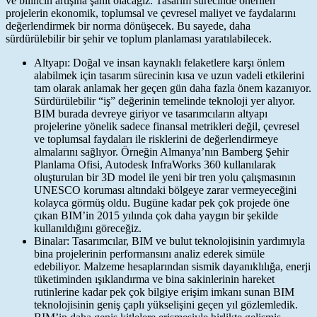
ve bilincin artışına şahit olacağız. Tasarım sürecinde önerilen
projelerin ekonomik, toplumsal ve çevresel maliyet ve faydalarını
değerlendirmek bir norma dönüşecek. Bu sayede, daha
sürdürülebilir bir şehir ve toplum planlaması yaratılabilecek.
Altyapı: Doğal ve insan kaynaklı felaketlere karşı önlem
alabilmek için tasarım sürecinin kısa ve uzun vadeli etkilerini
tam olarak anlamak her geçen gün daha fazla önem kazanıyor.
Sürdürülebilir “iş” değerinin temelinde teknoloji yer alıyor.
BIM burada devreye giriyor ve tasarımcıların altyapı
projelerine yönelik sadece finansal metrikleri değil, çevresel
ve toplumsal faydaları ile risklerini de değerlendirmeye
almalarını sağlıyor. Örneğin Almanya’nın Bamberg Şehir
Planlama Ofisi, Autodesk InfraWorks 360 kullanılarak
oluşturulan bir 3D model ile yeni bir tren yolu çalışmasının
UNESCO koruması altındaki bölgeye zarar vermeyeceğini
kolayca görmüş oldu. Bugüne kadar pek çok projede öne
çıkan BIM’in 2015 yılında çok daha yaygın bir şekilde
kullanıldığını göreceğiz.
Binalar: Tasarımcılar, BIM ve bulut teknolojisinin yardımıyla
bina projelerinin performansını analiz ederek simüle
edebiliyor. Malzeme hesaplarından sismik dayanıklılığa, enerji
tüketiminden ışıklandırma ve bina sakinlerinin hareket
rutinlerine kadar pek çok bilgiye erişim imkanı sunan BIM
teknolojisinin geniş çaplı yükselişini geçen yıl gözlemledik.