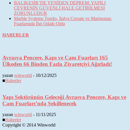
BALIKESİR’DE YENİDEN DEPREM: YAPILI
ÇEVRENİN GÜVENLİ HALE GETİRİLMESİ
ZORUNLUDUR
Marble Systems Tureks, İtalya Cersaie ve Marmomac
Fuarlarında İlgi Odağı Oldu
HABERLER
Avrasya Pencere, Kapı ve Cam Fuarları 165
Ülkeden 66 Binden Fazla Ziyaretçiyi Ağırladı!
yazan
winworld
-
10/12/2025
■
Haberler
Yapı Sektörünün Geleceği Avrasya Pencere, Kapı ve
Cam Fuarları’nda Şekillenecek
yazan
winworld
-
11/11/2025
■
Haberler
Copyright © 2014 Winworld