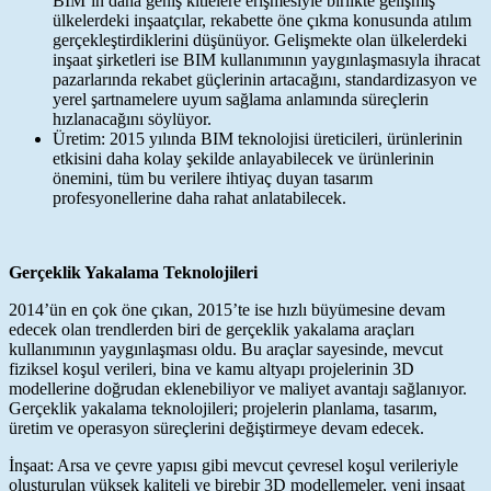
BIM’in daha geniş kitlelere erişmesiyle birlikte gelişmiş
ülkelerdeki inşaatçılar, rekabette öne çıkma konusunda atılım
gerçekleştirdiklerini düşünüyor. Gelişmekte olan ülkelerdeki
inşaat şirketleri ise BIM kullanımının yaygınlaşmasıyla ihracat
pazarlarında rekabet güçlerinin artacağını, standardizasyon ve
yerel şartnamelere uyum sağlama anlamında süreçlerin
hızlanacağını söylüyor.
Üretim: 2015 yılında BIM teknolojisi üreticileri, ürünlerinin
etkisini daha kolay şekilde anlayabilecek ve ürünlerinin
önemini, tüm bu verilere ihtiyaç duyan tasarım
profesyonellerine daha rahat anlatabilecek.
Gerçeklik Yakalama Teknolojileri
2014’ün en çok öne çıkan, 2015’te ise hızlı büyümesine devam
edecek olan trendlerden biri de gerçeklik yakalama araçları
kullanımının yaygınlaşması oldu. Bu araçlar sayesinde, mevcut
fiziksel koşul verileri, bina ve kamu altyapı projelerinin 3D
modellerine doğrudan eklenebiliyor ve maliyet avantajı sağlanıyor.
Gerçeklik yakalama teknolojileri; projelerin planlama, tasarım,
üretim ve operasyon süreçlerini değiştirmeye devam edecek.
İnşaat: Arsa ve çevre yapısı gibi mevcut çevresel koşul verileriyle
oluşturulan yüksek kaliteli ve birebir 3D modellemeler, yeni inşaat