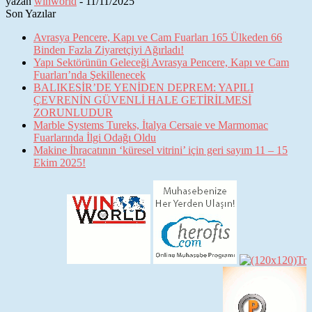
yazan
winworld
-
11/11/2025
Son Yazılar
Avrasya Pencere, Kapı ve Cam Fuarları 165 Ülkeden 66
Binden Fazla Ziyaretçiyi Ağırladı!
Yapı Sektörünün Geleceği Avrasya Pencere, Kapı ve Cam
Fuarları’nda Şekillenecek
BALIKESİR’DE YENİDEN DEPREM: YAPILI
ÇEVRENİN GÜVENLİ HALE GETİRİLMESİ
ZORUNLUDUR
Marble Systems Tureks, İtalya Cersaie ve Marmomac
Fuarlarında İlgi Odağı Oldu
Makine İhracatının ‘küresel vitrini’ için geri sayım 11 – 15
Ekim 2025!