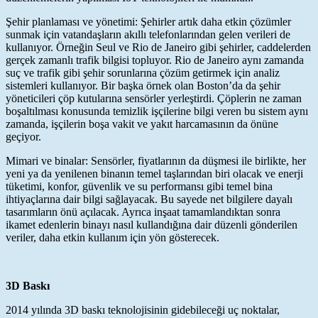
Şehir planlaması ve yönetimi: Şehirler artık daha etkin çözümler
sunmak için vatandaşların akıllı telefonlarından gelen verileri de
kullanıyor. Örneğin Seul ve Rio de Janeiro gibi şehirler, caddelerden
gerçek zamanlı trafik bilgisi topluyor. Rio de Janeiro aynı zamanda
suç ve trafik gibi şehir sorunlarına çözüm getirmek için analiz
sistemleri kullanıyor. Bir başka örnek olan Boston’da da şehir
yöneticileri çöp kutularına sensörler yerleştirdi. Çöplerin ne zaman
boşaltılması konusunda temizlik işçilerine bilgi veren bu sistem aynı
zamanda, işçilerin boşa vakit ve yakıt harcamasının da önüne
geçiyor.
Mimari ve binalar: Sensörler, fiyatlarının da düşmesi ile birlikte, her
yeni ya da yenilenen binanın temel taşlarından biri olacak ve enerji
tüketimi, konfor, güvenlik ve su performansı gibi temel bina
ihtiyaçlarına dair bilgi sağlayacak. Bu sayede net bilgilere dayalı
tasarımların önü açılacak. Ayrıca inşaat tamamlandıktan sonra
ikamet edenlerin binayı nasıl kullandığına dair düzenli gönderilen
veriler, daha etkin kullanım için yön gösterecek.
3D Baskı
2014 yılında 3D baskı teknolojisinin gidebileceği uç noktalar,