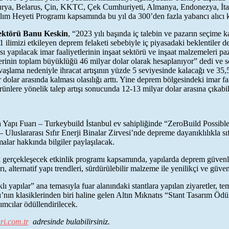
vusturya, Belarus, Çin, KKTC, Çek Cumhuriyeti, Almanya, Endonezya, İ
lım Heyeti Programı kapsamında bu yıl da 300’den fazla yabancı alıcı k
ektörü Banu Keskin
, “2023 yılı başında iç talebin ve pazarın seçime 
ilimizi etkileyen deprem felaketi sebebiyle iç piyasadaki beklentiler d
apılacak imar faaliyetlerinin inşaat sektörü ve inşaat malzemeleri pa
etlerinin toplam büyüklüğü 46 milyar dolar olarak hesaplanıyor” dedi ve s
avaşlama nedeniyle ihracat artışının yüzde 5 seviyesinde kalacağı ve 35
r dolar arasında kalması olasılığı arttı. Yine deprem bölgesindeki imar f
ürünlere yönelik talep artışı sonucunda 12-13 milyar dolar arasına çıkabi
l da Yapı Fuarı – Turkeybuild İstanbul ev sahipliğinde “ZeroBuild Possi
luslararası Sıfır Enerji Binalar Zirvesi’nde depreme dayanıklılıkla sıfır
alar hakkında bilgiler paylaşılacak.
erçekleşecek etkinlik programı kapsamında, yapılarda deprem güvenliğ
lternatif yapı trendleri, sürdürülebilir malzeme ile yenilikçi ve güven
 yapılar” ana temasıyla fuar alanındaki stantlara yapılan ziyaretler, t
nın klasiklerinden biri haline gelen Altın Mıknatıs “Stant Tasarım Ödüll
lımcılar ödüllendirilecek.
ri.com.tr
adresinde bulabilirsiniz.