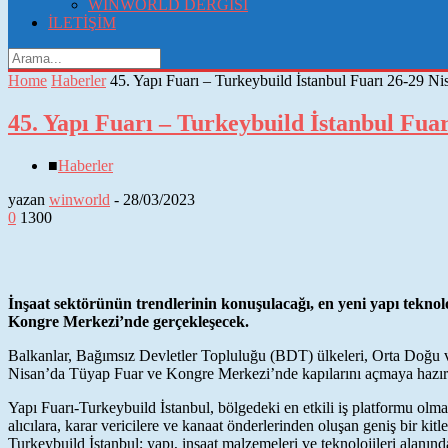
WINWORLD DERGISI
İLETİŞİM
Home
Haberler
45. Yapı Fuarı – Turkeybuild İstanbul Fuarı 26-29 Nis
45. Yapı Fuarı – Turkeybuild İstanbul Fua
■
Haberler
yazan
winworld
-
28/03/2023
0
1300
İnşaat sektörünün trendlerinin konuşulacağı, en yeni yapı teknolo
Kongre Merkezi’nde gerçekleşecek.
Balkanlar, Bağımsız Devletler Topluluğu (BDT) ülkeleri, Orta Doğu v
Nisan’da Tüyap Fuar ve Kongre Merkezi’nde kapılarını açmaya hazır
Yapı Fuarı-Turkeybuild İstanbul, bölgedeki en etkili iş platformu olma
alıcılara, karar vericilere ve kanaat önderlerinden oluşan geniş bir ki
Turkeybuild İstanbul; yapı, inşaat malzemeleri ve teknolojileri alanın