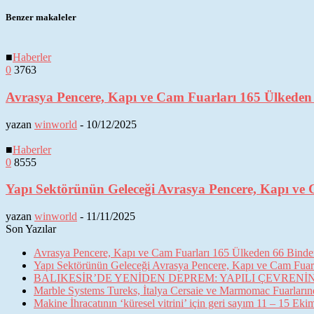
Benzer makaleler
■
Haberler
0
3763
Avrasya Pencere, Kapı ve Cam Fuarları 165 Ülkeden 6
yazan
winworld
-
10/12/2025
■
Haberler
0
8555
Yapı Sektörünün Geleceği Avrasya Pencere, Kapı ve 
yazan
winworld
-
11/11/2025
Son Yazılar
Avrasya Pencere, Kapı ve Cam Fuarları 165 Ülkeden 66 Binden 
Yapı Sektörünün Geleceği Avrasya Pencere, Kapı ve Cam Fuarl
BALIKESİR’DE YENİDEN DEPREM: YAPILI ÇEVREN
Marble Systems Tureks, İtalya Cersaie ve Marmomac Fuarların
Makine İhracatının ‘küresel vitrini’ için geri sayım 11 – 15 Ek