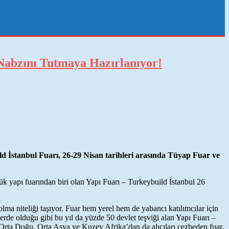
 Nabzını Tutmaya Hazırlanıyor!
ild İstanbul Fuarı, 26-29 Nisan tarihleri arasında Tüyap Fuar ve
 yapı fuarından biri olan Yapı Fuarı – Turkeybuild İstanbul 26
lma niteliği taşıyor. Fuar hem yerel hem de yabancı katılımcılar için
lerde olduğu gibi bu yıl da yüzde 50 devlet teşviği alan Yapı Fuarı –
a Orta Doğu, Orta Asya ve Kuzey Afrika’dan da alıcıları cezbeden fuar,