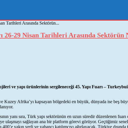
an Tarihleri Arasında Sektörün...
rı 26-29 Nisan Tarihleri Arasında Sektörün
jileri ve yapı ürünlerinin sergileneceği 45. Yapı Fuarı – Turkeybu
e Kuzey Afrika’yı kapsayan bölgedeki en büyük, dünyada ise beş büyük
lanıyor.
sının yanı sıra, Türk yapı sektörünün en uzun süredir düzenlenen fuarı o
tleye ulaşmayı sağlayan ana bir platform görevi görüyor. Geçtiğimiz sene
da 400’e yakın yerli ve yabancı katılımcıyı ağırlayacak. Türkiye dışınd