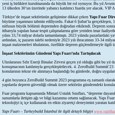
yeni iş birlikleri kurulmasında da büyük bir rol oynuyor. Bu yıl A
13 ülkeden 30’un üzerinde yabancı katılımcı fuarda yer alacak. VIP A
Türkiye’de inşaat sektörünün gelişimine dikkat çeken
Yapı Fuar Dir
büyüme yaşanması tahmin ediliyordu. Fakat 6 Şubat’ta gerçekleşen, 11 
nüfusun büyük bölümü depremden doğrudan etkilendi. Deprem sonrası y
itibarıyla yapılan hasar tespit çalışmalarına göre yeniden imar faaliy
yılını 33,74 milyar dolarla tamamlamıştı. 2023 yılında pazarlardaki y
ardından, iç pazarın talebi nedeniyle 2023 yılı ihracatının 33-34 milya
inşaat malzemeleri ithalatının, özellikle deprem güçlendirmeyle ilgili 
İnşaat Sektörünün Gündemi Yapı Fuarı’nda Tartışılacak
Uluslararası Sıfır Enerji Binalar Zirvesi geçen yıl olduğu gibi bu yı
konuşmacının katılımıyla gerçekleştirilecek. 4. ZeroBuild Summit’23 – U
konularının tekrar ele alınmaya başlandığı bu günlerde, doğru uygulam
4 gün boyunca ZeroBuild Summit 2023 programına eş zamanlı olarak g
yapılarda deprem güvenliği olmak üzere sektörün gündemdeki konuları, a
Fuar programı kapsamında Mimari Ustalık Sınıfları, “depreme dayanıklı
sunumlarla iletişim ağı ve bilgi kazanma ortamı sağlanacak. Yapı Fuarı’
teknolojiyi iç içe kullanarak en etkin ziyaretçi deneyimini yaratan katı
Yapı Fuarı – Turkeybuild İstanbul ile ilgili detaylı bilgiyi
www.yapifua