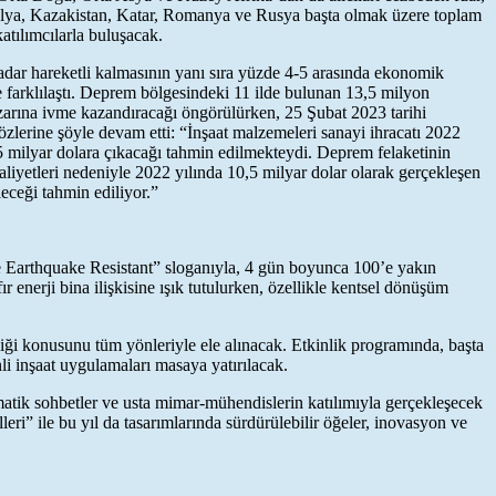
talya, Kazakistan, Katar, Romanya ve Rusya başta olmak üzere toplam
atılımcılarla buluşacak.
kadar hareketli kalmasının yanı sıra yüzde 4-5 arasında ekonomik
e farklılaştı. Deprem bölgesindeki 11 ilde bulunan 13,5 milyon
zarına ivme kazandıracağı öngörülürken, 25 Şubat 2023 tarihi
özlerine şöyle devam etti: “İnşaat malzemeleri sanayi ihracatı 2022
,5 milyar dolara çıkacağı tahmin edilmekteydi. Deprem felaketinin
aaliyetleri nedeniyle 2022 yılında 10,5 milyar dolar olarak gerçekleşen
leceği tahmin ediliyor.”
ble Earthquake Resistant” sloganıyla, 4 gün boyunca 100’e yakın
 enerji bina ilişkisine ışık tutulurken, özellikle kentsel dönüşüm
i konusunu tüm yönleriyle ele alınacak. Etkinlik programında, başta
li inşaat uygulamaları masaya yatırılacak.
ematik sohbetler ve usta mimar-mühendislerin katılımıyla gerçekleşecek
eri” ile bu yıl da tasarımlarında sürdürülebilir öğeler, inovasyon ve