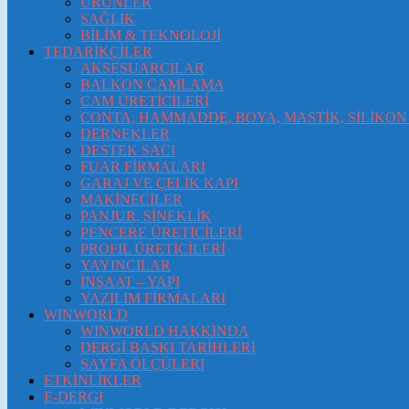
ÜRÜNLER
SAĞLIK
BİLİM & TEKNOLOJİ
TEDARİKÇİLER
AKSESUARCILAR
BALKON CAMLAMA
CAM ÜRETİCİLERİ
CONTA, HAMMADDE, BOYA, MASTİK, SİLİKON 
DERNEKLER
DESTEK SACI
FUAR FİRMALARI
GARAJ VE ÇELİK KAPI
MAKİNECİLER
PANJUR, SİNEKLİK
PENCERE ÜRETİCİLERİ
PROFIL ÜRETİCİLERİ
YAYINCILAR
İNŞAAT – YAPI
YAZILIM FİRMALARI
WINWORLD
WINWORLD HAKKINDA
DERGİ BASKI TARİHLERİ
SAYFA ÖLÇÜLERI
ETKİNLİKLER
E-DERGI