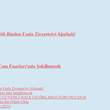
6 Binden Fazla Ziyaretçiyi Ağırladı!
Cam Fuarları’nda Şekillenecek
Fazla Ziyaretçiyi Ağırladı!
arı’nda Şekillenecek
İN GÜVENLİ HALE GETİRİLMESİ ZORUNLUDUR
da İlgi Odağı Oldu
im 2025!