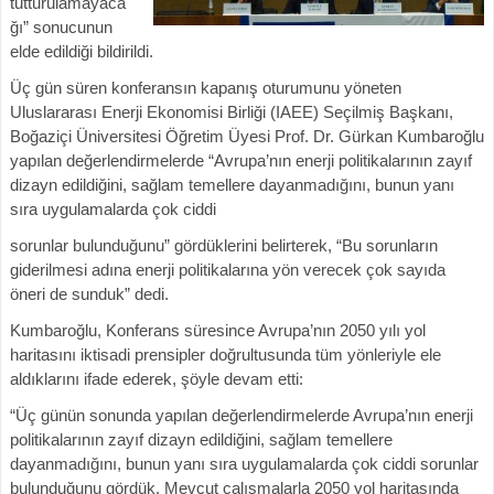
tutturulamayaca
ğı” sonucunun
elde edildiği bildirildi.
Üç gün süren konferansın kapanış oturumunu yöneten
Uluslararası Enerji Ekonomisi Birliği (IAEE) Seçilmiş Başkanı,
Boğaziçi Üniversitesi Öğretim Üyesi Prof. Dr. Gürkan Kumbaroğlu
yapılan değerlendirmelerde “Avrupa’nın enerji politikalarının zayıf
dizayn edildiğini, sağlam temellere dayanmadığını, bunun yanı
sıra uygulamalarda çok ciddi
sorunlar bulunduğunu” gördüklerini belirterek, “Bu sorunların
giderilmesi adına enerji politikalarına yön verecek çok sayıda
öneri de sunduk” dedi.
Kumbaroğlu, Konferans süresince Avrupa’nın 2050 yılı yol
haritasını iktisadi prensipler doğrultusunda tüm yönleriyle ele
aldıklarını ifade ederek, şöyle devam etti:
“Üç günün sonunda yapılan değerlendirmelerde Avrupa’nın enerji
politikalarının zayıf dizayn edildiğini, sağlam temellere
dayanmadığını, bunun yanı sıra uygulamalarda çok ciddi sorunlar
bulunduğunu gördük. Mevcut çalışmalarla 2050 yol haritasında