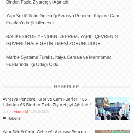
Binden Fazla Ziyaretçiyi Ağırladı!
Yapı Sektörünün Geleceği Avrasya Pencere, Kapı ve Cam
Fuarları’nda Şekillenecek
BALIKESİR’DE YENİDEN DEPREM: YAPILI ÇEVRENİN
GÜVENLİ HALE GETİRİLMESİ ZORUNLUDUR
Marble Systems Tureks, İtalya Cersaie ve Marmomac
Fuarlarında İlgi Odağı Oldu
HABERLER
Avrasya Pencere, Kapı ve Cam Fuarları 165
Ülkeden 66 Binden Fazla Ziyaretçiyi Ağırladı!
yazan
winworld
-
10/12/2025
■
Haberler
Yapı Sektörünün Geleceği Avrasya Pencere,