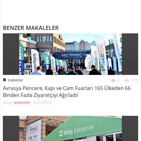
BENZER MAKALELER
■
Haberler
0
3771
Avrasya Pencere, Kapı ve Cam Fuarları 165 Ülkeden 66
Binden Fazla Ziyaretçiyi Ağırladı!
yazan
winworld
-
10/12/2025