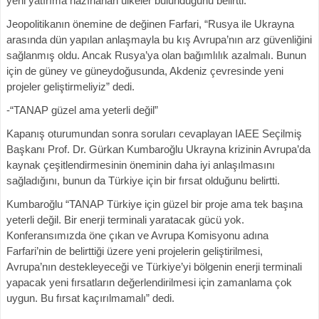
yeni yatırıma hazırlanan ülkeler bulunduğunu belirtti.
Jeopolitikanın önemine de değinen Farfari, “Rusya ile Ukrayna
arasında dün yapılan anlaşmayla bu kış Avrupa’nın arz güvenliğini
sağlanmış oldu. Ancak Rusya’ya olan bağımlılık azalmalı. Bunun
için de güney ve güneydoğusunda, Akdeniz çevresinde yeni
projeler geliştirmeliyiz” dedi.
-“TANAP güzel ama yeterli değil”
Kapanış oturumundan sonra soruları cevaplayan IAEE Seçilmiş
Başkanı Prof. Dr. Gürkan Kumbaroğlu Ukrayna krizinin Avrupa’da
kaynak çeşitlendirmesinin öneminin daha iyi anlaşılmasını
sağladığını, bunun da Türkiye için bir fırsat olduğunu belirtti.
Kumbaroğlu “TANAP Türkiye için güzel bir proje ama tek başına
yeterli değil. Bir enerji terminali yaratacak gücü yok.
Konferansımızda öne çıkan ve Avrupa Komisyonu adına
Farfari’nin de belirttiği üzere yeni projelerin geliştirilmesi,
Avrupa’nın destekleyeceği ve Türkiye’yi bölgenin enerji terminali
yapacak yeni fırsatların değerlendirilmesi için zamanlama çok
uygun. Bu fırsat kaçırılmamalı” dedi.