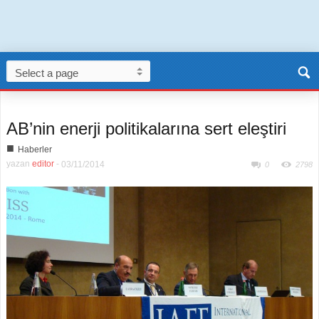
AB’nin enerji politikalarına sert eleştiri
■
Haberler
yazan
editor
-
03/11/2014
0
2798