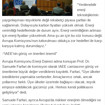
“Yenilenebilir
enerji
teknolojilerinin
yaygınlaşması teşviklerle değil rekabetçi piyasa şartları ile
sağlanmalı. Dolayısıyla karbon fiyatları yüksek olmalı. Enerji
verimliliği hedeflerinde de durum aynı. Enerji verimliliğinin artması
için enerji fiyatları yükselmeli. Ama şu an için bu söz konusu değil.
Avrupa Komisyonu’nun tutturulması oldukça zor hedefleri ile karşı
karşıya kalmış durumdayız.”
-“IAEE’nin görüş ve önerileri önemli”
Avrupa Komisyonu Enerji Dairesi adına konuşan Prof. Dr.
Samuele Farfari de komisyon olarak IAEE camiasının görüş ve
önerilerine büyük değer verdiklerini kaydetti. Farfari, “Üye ülkeler
istediklerini yapmakta serbestler. Amaçlarımız ortak, ancak
yollarımız farklı. Üye ülkeler üzerinde bağlayıcı olacak, teşvik
empoze edebilecek gücümüz yok. Herkes kendi politikasını
geliştiriyor” dedi.
Samuele Farfari, ayrıca Avrupa’da nükleer enerjinin ölmediğini ve