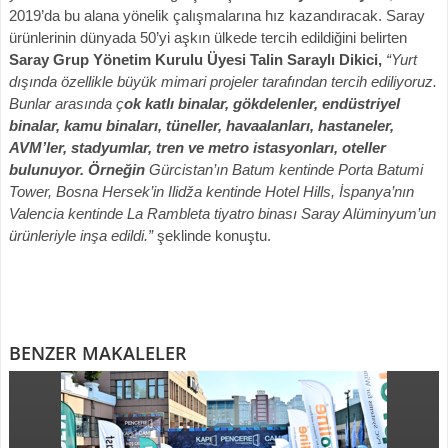
2019’da bu alana yönelik çalışmalarına hız kazandıracak. Saray
ürünlerinin dünyada 50’yi aşkın ülkede tercih edildiğini belirten
Saray Grup Yönetim Kurulu Üyesi Talin Saraylı Dikici
,
“Y
urt
dışında özellikle büyük mimari projeler tarafından tercih ediliyoruz.
Bunlar arasında ç
ok katlı binalar, gökdelenler, endüstriyel
binalar, kamu binaları, tüneller, havaalanları, hastaneler,
AVM’ler, stadyumlar, tren ve metro istasyonları, oteller
bulunuyor. Örneğin
Gürcistan’ın Batum kentinde Porta Batumi
Tower, Bosna Hersek’in Ilidža kentinde Hotel Hills, İspanya’nın
Valencia kentinde La Rambleta tiyatro binası Saray Alüminyum’un
ürünleriyle inşa edildi.”
şeklinde konuştu.
BENZER MAKALELER