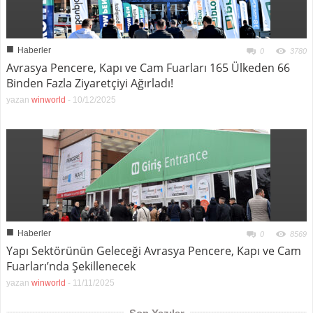
■
Haberler
0
3780
Avrasya Pencere, Kapı ve Cam Fuarları 165 Ülkeden 66
Binden Fazla Ziyaretçiyi Ağırladı!
yazan
winworld
-
10/12/2025
■
Haberler
0
8569
Yapı Sektörünün Geleceği Avrasya Pencere, Kapı ve Cam
Fuarları’nda Şekillenecek
yazan
winworld
-
11/11/2025