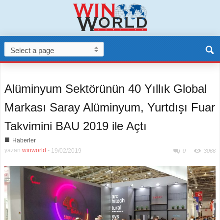
Alüminyum Sektörünün 40 Yıllık Global
Markası Saray Alüminyum, Yurtdışı Fuar
Takvimini BAU 2019 ile Açtı
■
Haberler
yazan
winworld
-
19/02/2019
0
3066