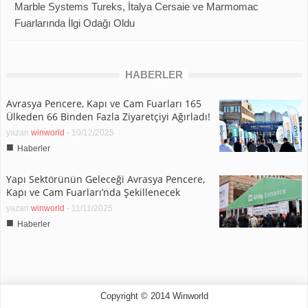
Marble Systems Tureks, İtalya Cersaie ve Marmomac
Fuarlarında İlgi Odağı Oldu
HABERLER
Avrasya Pencere, Kapı ve Cam Fuarları 165
Ülkeden 66 Binden Fazla Ziyaretçiyi Ağırladı!
yazan
winworld
-
10/12/2025
■
Haberler
Yapı Sektörünün Geleceği Avrasya Pencere,
Kapı ve Cam Fuarları’nda Şekillenecek
yazan
winworld
-
11/11/2025
■
Haberler
Copyright © 2014 Winworld