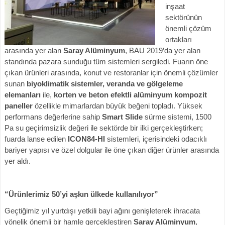
inşaat
sektörünün
önemli çözüm
ortakları
arasında yer alan
Saray Alüminyum
, BAU 2019’da yer alan
standında pazara sunduğu tüm sistemleri sergiledi. Fuarın öne
çıkan ürünleri arasında, konut ve restoranlar için önemli çözümler
sunan
biyoklimatik sistemler, veranda ve gölgeleme
elemanları
ile,
korten ve beton efektli alüminyum kompozit
paneller
özellikle mimarlardan büyük beğeni topladı. Yüksek
performans değerlerine sahip
Smart Slide
sürme sistemi, 1500
Pa su geçirimsizlik değeri ile sektörde bir ilki gerçekleştirken;
fuarda lanse edilen
ICON84-HI
sistemleri, içerisindeki odacıklı
bariyer yapısı ve özel dolgular ile öne çıkan diğer ürünler arasında
yer aldı.
“Ürünlerimiz 50’yi aşkın ülkede kullanılıyor”
Geçtiğimiz yıl yurtdışı yetkili bayi ağını genişleterek ihracata
yönelik önemli bir hamle gerçekleştiren
Saray Alüminyum
,