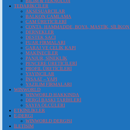
BİLİM & TEKNOLOJİ
TEDARİKÇİLER
AKSESUARCILAR
BALKON CAMLAMA
CAM ÜRETİCİLERİ
CONTA, HAMMADDE, BOYA, MASTİK, SİLİKON 
DERNEKLER
DESTEK SACI
FUAR FİRMALARI
GARAJ VE ÇELİK KAPI
MAKİNECİLER
PANJUR, SİNEKLİK
PENCERE ÜRETİCİLERİ
PROFIL ÜRETİCİLERİ
YAYINCILAR
İNŞAAT – YAPI
YAZILIM FİRMALARI
WINWORLD
WINWORLD HAKKINDA
DERGİ BASKI TARİHLERİ
SAYFA ÖLÇÜLERI
ETKİNLİKLER
E-DERGI
WINWORLD DERGISI
İLETİŞİM