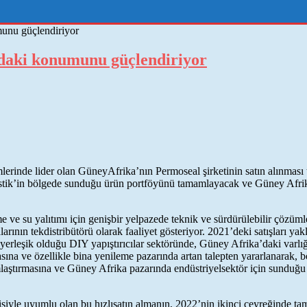
unu güçlendiriyor
daki konumunu güçlendiriyor
lerinde lider olan GüneyAfrika’nın Permoseal şirketinin satın alınması
Bostik’in bölgede sunduğu ürün portföyünü tamamlayacak ve Güney Afrika
e ve su yalıtımı için genişbir yelpazede teknik ve sürdürülebilir çözü
ın tekdistribütörü olarak faaliyet gösteriyor. 2021’deki satışları yaklaş
erleşik olduğu DIY yapıştırıcılar sektöründe, Güney Afrika’daki varlığ
sına ve özellikle bina yenileme pazarında artan talepten yararlanarak
aştırmasına ve Güney Afrika pazarında endüstriyelsektör için sunduğu 
siyle uyumlu olan bu hızlısatın almanın, 2022’nin ikinci çeyreğinde t