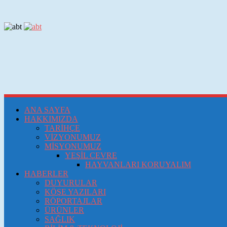
ANA SAYFA
HAKKIMIZDA
TARİHÇE
VİZYONUMUZ
MİSYONUMUZ
YEŞİL ÇEVRE
HAYVANLARI KORUYALIM
HABERLER
DUYURULAR
KÖŞE YAZILARI
RÖPORTAJLAR
ÜRÜNLER
SAĞLIK