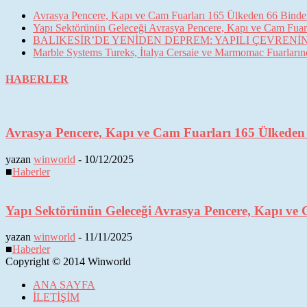
Avrasya Pencere, Kapı ve Cam Fuarları 165 Ülkeden 66 Binden 
Yapı Sektörünün Geleceği Avrasya Pencere, Kapı ve Cam Fuarl
BALIKESİR’DE YENİDEN DEPREM: YAPILI ÇEVREN
Marble Systems Tureks, İtalya Cersaie ve Marmomac Fuarların
HABERLER
Avrasya Pencere, Kapı ve Cam Fuarları 165 Ülkeden 6
yazan
winworld
-
10/12/2025
■
Haberler
Yapı Sektörünün Geleceği Avrasya Pencere, Kapı ve 
yazan
winworld
-
11/11/2025
■
Haberler
Copyright © 2014 Winworld
ANA SAYFA
İLETİŞİM