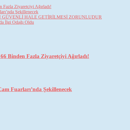
Fazla Ziyaretçiyi Ağırladı!
arı’nda Şekillenecek
İN GÜVENLİ HALE GETİRİLMESİ ZORUNLUDUR
da İlgi Odağı Oldu
6 Binden Fazla Ziyaretçiyi Ağırladı!
Cam Fuarları’nda Şekillenecek