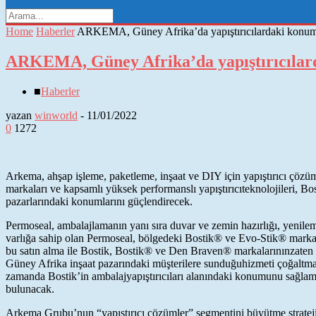
Home
Haberler
ARKEMA, Güney Afrika’da yapıştırıcılardaki konum
ARKEMA, Güney Afrika’da yapıştırıcılar
■
Haberler
yazan
winworld
-
11/01/2022
0
1272
Arkema, ahşap işleme, paketleme, inşaat ve DIY için yapıştırıcı çözüm
markaları ve kapsamlı yüksek performanslı yapıştırıcıteknolojileri, 
pazarlarındaki konumlarını güçlendirecek.
Permoseal, ambalajlamanın yanı sıra duvar ve zemin hazırlığı, yenilem
varlığa sahip olan Permoseal, bölgedeki Bostik® ve Evo-Stik® markaların
bu satın alma ile Bostik, Bostik® ve Den Braven® markalarınınzaten y
Güney Afrika inşaat pazarındaki müşterilere sunduğuhizmeti çoğaltma
zamanda Bostik’in ambalajyapıştırıcıları alanındaki konumunu sağlaml
bulunacak.
Arkema Grubu’nun “yapıştırıcı çözümler” segmentini büyütme strateji