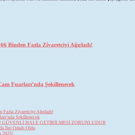
6 Binden Fazla Ziyaretçiyi Ağırladı!
Cam Fuarları’nda Şekillenecek
Fazla Ziyaretçiyi Ağırladı!
arı’nda Şekillenecek
İN GÜVENLİ HALE GETİRİLMESİ ZORUNLUDUR
da İlgi Odağı Oldu
im 2025!