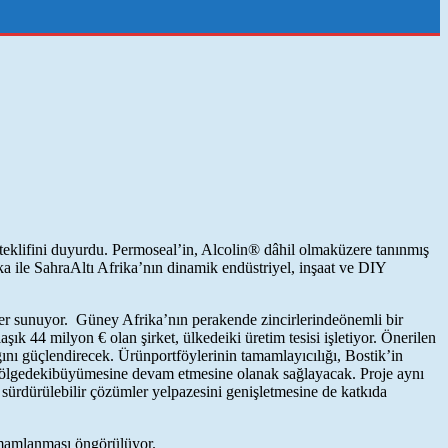
 teklifini duyurdu. Permoseal’in, Alcolin® dâhil olmaküzere tanınmış
 ile SahraAltı Afrika’nın dinamik endüstriyel, inşaat ve DIY
mler sunuyor. Güney Afrika’nın perakende zincirlerindeönemli bir
ık 44 milyon € olan şirket, ülkedeiki üretim tesisi işletiyor. Önerilen
ını güçlendirecek. Ürünportföylerinin tamamlayıcılığı, Bostik’in
, bölgedekibüyümesine devam etmesine olanak sağlayacak. Proje aynı
sürdürülebilir çözümler yelpazesini genişletmesine de katkıda
amamlanması öngörülüyor.