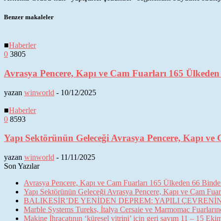
Benzer makaleler
■
Haberler
0
3805
Avrasya Pencere, Kapı ve Cam Fuarları 165 Ülkeden 6
yazan
winworld
-
10/12/2025
■
Haberler
0
8593
Yapı Sektörünün Geleceği Avrasya Pencere, Kapı ve 
yazan
winworld
-
11/11/2025
Son Yazılar
Avrasya Pencere, Kapı ve Cam Fuarları 165 Ülkeden 66 Binden 
Yapı Sektörünün Geleceği Avrasya Pencere, Kapı ve Cam Fuarl
BALIKESİR’DE YENİDEN DEPREM: YAPILI ÇEVREN
Marble Systems Tureks, İtalya Cersaie ve Marmomac Fuarların
Makine İhracatının ‘küresel vitrini’ için geri sayım 11 – 15 Ek