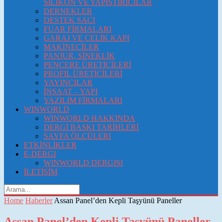
SİLİKON VE YAPIŞTIRICILAR
DERNEKLER
DESTEK SACI
FUAR FİRMALARI
GARAJ VE ÇELİK KAPI
MAKİNECİLER
PANJUR, SİNEKLİK
PENCERE ÜRETİCİLERİ
PROFIL ÜRETİCİLERİ
YAYINCILAR
İNŞAAT – YAPI
YAZILIM FİRMALARI
WINWORLD
WINWORLD HAKKINDA
DERGİ BASKI TARİHLERİ
SAYFA ÖLÇÜLERI
ETKİNLİKLER
E-DERGI
WINWORLD DERGISI
İLETİŞİM
Home
Haberler
Assan Panel’den Kepli Taşyünü Paneller
Assan Panel’den Kepli Taşyünü Paneller