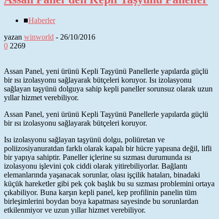
■
Haberler
yazan
winworld
-
26/10/2016
0
2269
Assan Panel, yeni ürünü Kepli Taşyünü Panellerle yapılarda güçlü
bir ısı izolasyonu sağlayarak bütçeleri koruyor. Isı izolasyonu
sağlayan taşyünü dolguya sahip kepli paneller sorunsuz olarak uzun
yıllar hizmet verebiliyor.
Assan Panel, yeni ürünü Kepli Taşyünü Panellerle yapılarda güçlü
bir ısı izolasyonu sağlayarak bütçeleri koruyor.
Isı izolasyonu sağlayan taşyünü dolgu, poliüretan ve
poliizosiyanuratdan farklı olarak kapalı bir hücre yapısına değil, lifli
bir yapıya sahiptir. Paneller içlerine su sızması durumunda ısı
izolasyonu işlevini çok ciddi olarak yitirebiliyorlar. Bağlantı
elemanlarında yaşanacak sorunlar, olası işçilik hataları, binadaki
küçük hareketler gibi pek çok başlık bu su sızması problemini ortaya
çıkabiliyor. Buna karşın kepli panel, kep profilinin panelin tüm
birleşimlerini boydan boya kapatması sayesinde bu sorunlardan
etkilenmiyor ve uzun yıllar hizmet verebiliyor.