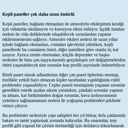
Kepli paneller çok daha uzun ömürlü
Kepli paneller, bağlantı elemanları ile atmosferin etkileşimini kestiği
için vidalarda oksidasyon ve korozyon etkisi önlüyor. İşçilik hataları
nedeni ile vida deliklerinde oluşabilecek sorunlardan yapının
etkilenmemesini sağlıyor. Atmosfer etkileri nedeni ile uzun yıllar
içinde bağlantı elemanları, contaları işlevlerini yitirirken, kepli
panellerde bu contaların ömrü, diğer panellere göre oranla üç kat
uzuyor. Ayrıca zemin oturmaları, küçük depremler ve başka
nedenler ile bina çatı taşıyıcılarında gerçekleşen yer değiştirmelerden
ötürü yaşanabilecek tüm sorunlar kep profili sayesinde önlenebiliyor.
Binili panel olarak adlandırılan diğer çatı panel tiplerinin montajı,
özellikle yetkili bayi olmayan kişiler tarafından yapıldığında ciddi
problemler yaşanabiliyor. Cephe paneli montajında yaşanan sorunlar
genellikle estetik açıdan sıkıntı yaratırken, çatıdaki sorunlar yapının
su alması, kar birikiminden doğan sorunlar, hava izolasyonunun
yeterince sağlanamaması nedeni ile yoğuşma problemleri şeklinde
ortaya çıkıyor.
Bu problemler nedeniyle yapı sahipleri her yıl birkaç defa çatılarında
bakım ve tamir yaptırmak zorunda kalıyorlar. Bu onarımlar, kep
profili gibi yapısal bir çözüm üretmediği için defalarca tekrarlanarak