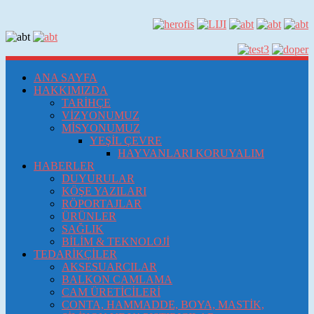
ANA SAYFA
HAKKIMIZDA
TARİHÇE
VİZYONUMUZ
MİSYONUMUZ
YEŞİL ÇEVRE
HAYVANLARI KORUYALIM
HABERLER
DUYURULAR
KÖŞE YAZILARI
RÖPORTAJLAR
ÜRÜNLER
SAĞLIK
BİLİM & TEKNOLOJİ
TEDARİKÇİLER
AKSESUARCILAR
BALKON CAMLAMA
CAM ÜRETİCİLERİ
CONTA, HAMMADDE, BOYA, MASTİK,