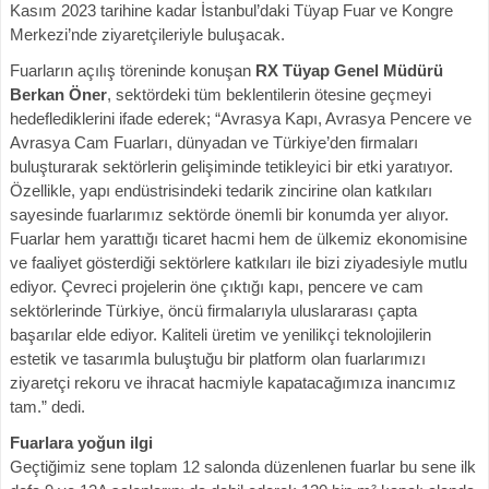
Kasım 2023 tarihine kadar İstanbul’daki Tüyap Fuar ve Kongre
Merkezi’nde ziyaretçileriyle buluşacak.
Fuarların açılış töreninde konuşan
RX Tüyap Genel Müdürü
Berkan Öner
, sektördeki tüm beklentilerin ötesine geçmeyi
hedeflediklerini ifade ederek; “Avrasya Kapı, Avrasya Pencere ve
Avrasya Cam Fuarları, dünyadan ve Türkiye’den firmaları
buluşturarak sektörlerin gelişiminde tetikleyici bir etki yaratıyor.
Özellikle, yapı endüstrisindeki tedarik zincirine olan katkıları
sayesinde fuarlarımız sektörde önemli bir konumda yer alıyor.
Fuarlar hem yarattığı ticaret hacmi hem de ülkemiz ekonomisine
ve faaliyet gösterdiği sektörlere katkıları ile bizi ziyadesiyle mutlu
ediyor. Çevreci projelerin öne çıktığı kapı, pencere ve cam
sektörlerinde Türkiye, öncü firmalarıyla uluslararası çapta
başarılar elde ediyor. Kaliteli üretim ve yenilikçi teknolojilerin
estetik ve tasarımla buluştuğu bir platform olan fuarlarımızı
ziyaretçi rekoru ve ihracat hacmiyle kapatacağımıza inancımız
tam.” dedi.
Fuarlara yoğun ilgi
Geçtiğimiz sene toplam 12 salonda düzenlenen fuarlar bu sene ilk