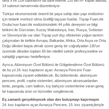
defa 9 ve 12A salonlarını da dahil ederek 120 bin m² kapalı alanda,
14 salonun tamamında düzenleniyor.
Türkiye ekonomisinde önemli bir paya sahip olan yapı endüstrisi
için tedarik merkezi olma özelliği taşıyan fuarlar, Tüyap Fuarcılık
Grubu’nun fuarcılık endüstrisindeki 44 yıllık deneyimi ve bilgi
birikimi ile Gürcistan, Kuzey Makedonya, İran, Rusya, Sırbistan
ve Slovenya’da var olan Tüyap yurt dışı ofislerinin yoğun tanıtım
çalışmaları ile birlikte Avrupa, Balkanlar, Afrika, Orta Asya ve Orta
Doğu ülkeleri başta olmak üzere geniş bir coğrafyadan 130’un
üzerinde ülkeden toplam 65 bin nitelikli sektör profesyoneline ev
sahipliği yapması hedefleniyor.
Ayrıca, Alüminyum Özel Bölümü ile Gölgelendirme Özel Bölümü
de bu yıl 24. kez kapılarını açan Avrasya Pencere Fuarı
kapsamında ziyaret edilebilecek. Bu bölümlerde, alüminyum
pencere, profil, cephe sistemleri, alüminyum aksesuarlardan
tente, pergola, cam balkon, kış bahçesi sistemlerine varan geniş
bir kapsamda ürün ve hizmetler sergilenecek.
Eş zamanlı gerçekleşecek olan dev buluşmayı kaçırmayın
24. kez kapılarını açan Avrasya Pencere, 15. kez ziyaretçileriyle