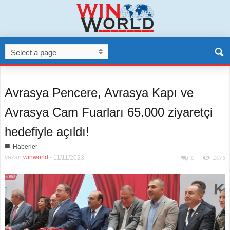
Avrasya Pencere, Avrasya Kapı ve
Avrasya Cam Fuarları 65.000 ziyaretçi
hedefiyle açıldı!
■
Haberler
yazan
winworld
-
11/11/2023
0
1073