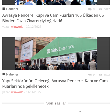
■
Haberler
0
3817
Avrasya Pencere, Kapı ve Cam Fuarları 165 Ülkeden 66
Binden Fazla Ziyaretçiyi Ağırladı!
yazan
winworld
-
10/12/2025
■
Haberler
0
8603
Yapı Sektörünün Geleceği Avrasya Pencere, Kapı ve Cam
Fuarları’nda Şekillenecek
yazan
winworld
-
11/11/2025
Son Yazılar