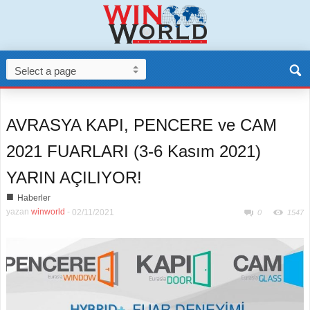
AVRASYA KAPI, PENCERE ve CAM
2021 FUARLARI (3-6 Kasım 2021)
YARIN AÇILIYOR!
■
Haberler
yazan
winworld
-
02/11/2021
0
1547