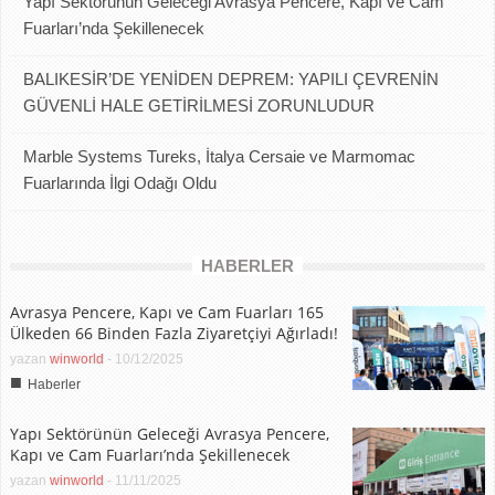
Yapı Sektörünün Geleceği Avrasya Pencere, Kapı ve Cam
Fuarları’nda Şekillenecek
BALIKESİR’DE YENİDEN DEPREM: YAPILI ÇEVRENİN
GÜVENLİ HALE GETİRİLMESİ ZORUNLUDUR
Marble Systems Tureks, İtalya Cersaie ve Marmomac
Fuarlarında İlgi Odağı Oldu
HABERLER
Avrasya Pencere, Kapı ve Cam Fuarları 165
Ülkeden 66 Binden Fazla Ziyaretçiyi Ağırladı!
yazan
winworld
-
10/12/2025
■
Haberler
Yapı Sektörünün Geleceği Avrasya Pencere,
Kapı ve Cam Fuarları’nda Şekillenecek
yazan
winworld
-
11/11/2025