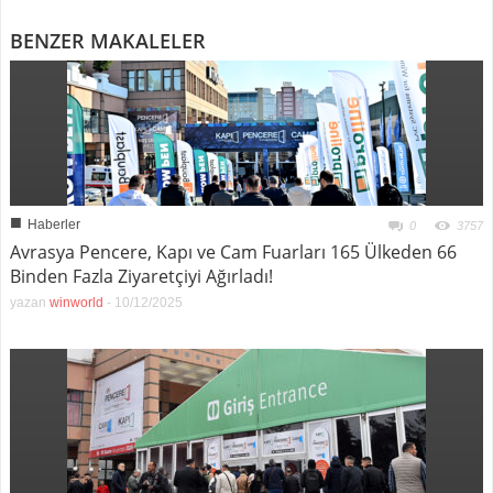
BENZER MAKALELER
■
Haberler
0
3757
Avrasya Pencere, Kapı ve Cam Fuarları 165 Ülkeden 66
Binden Fazla Ziyaretçiyi Ağırladı!
yazan
winworld
-
10/12/2025