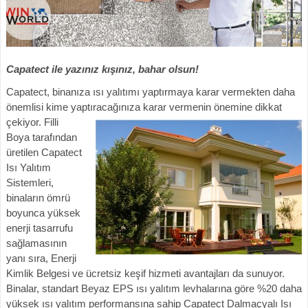
Capatect ile yazınız kışınız, bahar olsun!
Capatect, binanıza ısı yalıtımı yaptırmaya karar vermekten daha
önemlisi kime yaptıracağınıza karar vermenin önemi
ne dikkat
çekiyor. Filli
Boya tarafından
üretilen Capatect
Isı Yalıtım
Sistemleri,
binaların ömrü
boyunca yüksek
enerji tasarrufu
sağlamasının
yanı sıra, Enerji
Kimlik Belgesi ve ücretsiz keşif hizmeti avantajları da sunuyor.
Binalar, standart Beyaz EPS ısı yalıtım levhalarına göre %20 daha
yüksek ısı yalıtım performansına sahip Capatect Dalmaçyalı Isı