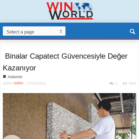
Binalar Capatect Güvencesiyle Değer
Kazanıyor
■
Haberler
yazan
editor
-
27/03/2015
0
5845