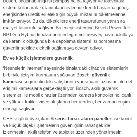
Bosch, bağlanabilirliği ısı pompasına da taşıyor ve fotovoltaik
sistem kullanarak kullanıcıların evlerinde kendi başlarına güneş
enerjisinden ürettikleri elektriğin büyük miktarını tüketmelerine
imkân tanıyor. Bu da, tüketicilere enerji tasarrufunun yanı sıra
maliyet tasarrufu sağlıyor. Bu enerji sistemine Bosch Power Tec
BPT-S 5 Hybrid depolamanın entegre edilmesiyle, hava bulutlu ya
da karanlık olduğunda bile depolama sistemi ısı pompasına
güvenilir şekilde elektrik sağlamaya devam ediyor.
Ev ve küçük işletmelere güvenlik
‘Nesnelerin interneti’ sayesinde binalardaki cihaz ve sistemlerin
birbiriyle iletişim kurmasını sağlayan Bosch,
güvenlik
kamerası
segmentindeki satışlarının yarısından fazlasını internet
erişimli kameralarla gerçekleştiriyor. Bosch, akıllı güvenlik
sistemleri ile mobil cihazlar üzerinden kamera kontrollerine, canlı
ve yüksek kaliteli video akışlarına her yerden, her zaman erişim
olanağı sağlıyor.
CES’te görücüye çıkan
B serisi hırsız alarm panelleri
ise konut
ve küçük ölçekli işletmelerin güvenliğinin rahat şekilde
izlenmesini, akıllı telefon ve tabletler üzerinden yönetilmesini