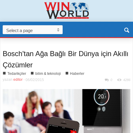
Bosch’tan Ağa Bağlı Bir Dünya için Akıllı
Çözümler
■
■
■
Tedarikçiler
bilim & teknoloji
Haberler
yazan
editor
-
06/02/2015
0
4286