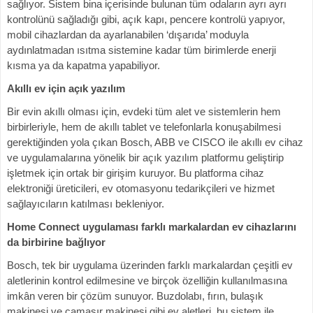
sağlıyor. Sistem bina içerisinde bulunan tüm odaların ayrı ayrı
kontrolünü sağladığı gibi, açık kapı, pencere kontrolü yapıyor,
mobil cihazlardan da ayarlanabilen ‘dışarıda’ moduyla
aydınlatmadan ısıtma sistemine kadar tüm birimlerde enerji
kısma ya da kapatma yapabiliyor.
Akıllı ev için açık yazılım
Bir evin akıllı olması için, evdeki tüm alet ve sistemlerin hem
birbirleriyle, hem de akıllı tablet ve telefonlarla konuşabilmesi
gerektiğinden yola çıkan Bosch, ABB ve CISCO ile akıllı ev cihaz
ve uygulamalarına yönelik bir açık yazılım platformu geliştirip
işletmek için ortak bir girişim kuruyor. Bu platforma cihaz
elektroniği üreticileri, ev otomasyonu tedarikçileri ve hizmet
sağlayıcıların katılması bekleniyor.
Home Connect uygulaması farklı markalardan ev cihazlarını
da birbirine bağlıyor
Bosch, tek bir uygulama üzerinden farklı markalardan çeşitli ev
aletlerinin kontrol edilmesine ve birçok özelliğin kullanılmasına
imkân veren bir çözüm sunuyor. Buzdolabı, fırın, bulaşık
makinesi ve çamaşır makinesi gibi ev aletleri, bu sistem ile