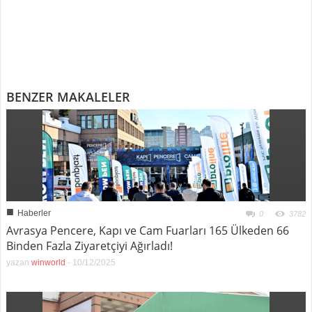
BENZER MAKALELER
■
Haberler
0
3782
Avrasya Pencere, Kapı ve Cam Fuarları 165 Ülkeden 66
Binden Fazla Ziyaretçiyi Ağırladı!
yazan
winworld
-
10/12/2025