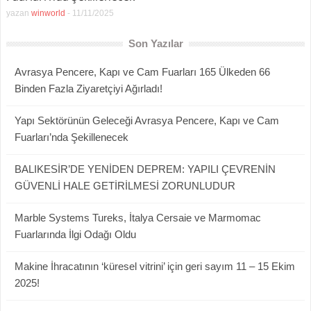
yazan
winworld
-
11/11/2025
Son Yazılar
Avrasya Pencere, Kapı ve Cam Fuarları 165 Ülkeden 66
Binden Fazla Ziyaretçiyi Ağırladı!
Yapı Sektörünün Geleceği Avrasya Pencere, Kapı ve Cam
Fuarları’nda Şekillenecek
BALIKESİR’DE YENİDEN DEPREM: YAPILI ÇEVRENİN
GÜVENLİ HALE GETİRİLMESİ ZORUNLUDUR
Marble Systems Tureks, İtalya Cersaie ve Marmomac
Fuarlarında İlgi Odağı Oldu
Makine İhracatının ‘küresel vitrini’ için geri sayım 11 – 15 Ekim
2025!