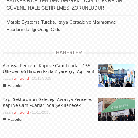
BALIKESİR’DE YENİDEN DEPREM: YAPILI ÇEVRENİN
GÜVENLİ HALE GETİRİLMESİ ZORUNLUDUR
Marble Systems Tureks, İtalya Cersaie ve Marmomac
Fuarlarında İlgi Odağı Oldu
HABERLER
Avrasya Pencere, Kapı ve Cam Fuarları 165
Ülkeden 66 Binden Fazla Ziyaretçiyi Ağırladı!
yazan
winworld
-
10/12/2025
■
Haberler
Yapı Sektörünün Geleceği Avrasya Pencere,
Kapı ve Cam Fuarları’nda Şekillenecek
yazan
winworld
-
11/11/2025
■
Haberler