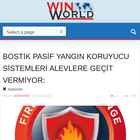
BOSTİK PASİF YANGIN KORUYUCU
SİSTEMLERİ ALEVLERE GEÇİT
VERMİYOR:
■
Haberler
yazan
winworld
-
11/10/2023
0
1005