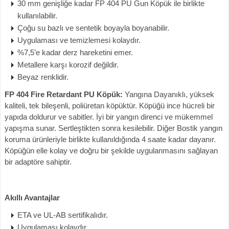
30 mm genişliğe kadar FP 404 PU Gun Köpük ile birlikte
kullanılabilir.
Çoğu su bazlı ve sentetik boyayla boyanabilir.
Uygulaması ve temizlemesi kolaydır.
%7,5’e kadar derz hareketini emer.
Metallere karşı korozif değildir.
Beyaz renklidir.
FP 404 Fire Retardant PU Köpük:
Yangına Dayanıklı, yüksek
kaliteli, tek bileşenli, poliüretan köpüktür. Köpüğü ince hücreli bir
yapıda doldurur ve sabitler. İyi bir yangın direnci ve mükemmel
yapışma sunar. Sertleştikten sonra kesilebilir. Diğer Bostik yangın
koruma ürünleriyle birlikte kullanıldığında 4 saate kadar dayanır.
Köpüğün elle kolay ve doğru bir şekilde uygulanmasını sağlayan
bir adaptöre sahiptir.
Akıllı Avantajlar
ETA ve UL-AB sertifikalıdır.
Uygulaması kolaydır.