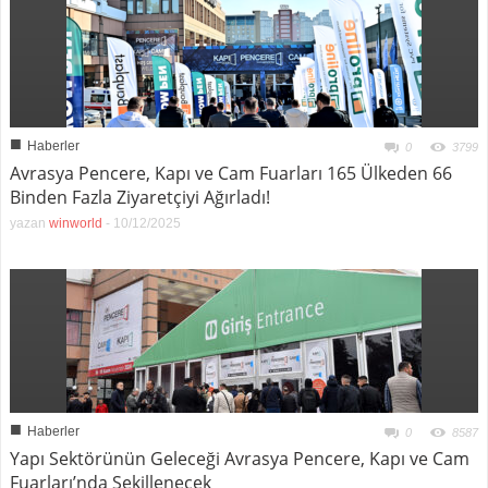
■
Haberler
0
3799
Avrasya Pencere, Kapı ve Cam Fuarları 165 Ülkeden 66
Binden Fazla Ziyaretçiyi Ağırladı!
yazan
winworld
-
10/12/2025
■
Haberler
0
8587
Yapı Sektörünün Geleceği Avrasya Pencere, Kapı ve Cam
Fuarları’nda Şekillenecek