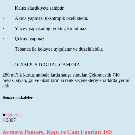
· Kalıcı elastikiyete sahiptir.
·
Akma yapmaz, tiksotropik özelliktedir.
·
Yüzey yapışkanlığı yoktur, kir tutmaz.
·
Çekme yapmaz.
· Tabanca ile kolayca uygulanır ve düzeltilebilir.
OLYMPUS DIGITAL CAMERA
280 ml’lık kartuş ambalajlarda satışa sunulan Çekomastik 740
beyaz, siyah, gri ve oksit kırmızı renk seçenekleriyle raflarda yerini
aldı.
Benzer makaleler
■
Haberler
0
3807
Avrasya Pencere, Kapı ve Cam Fuarları 165