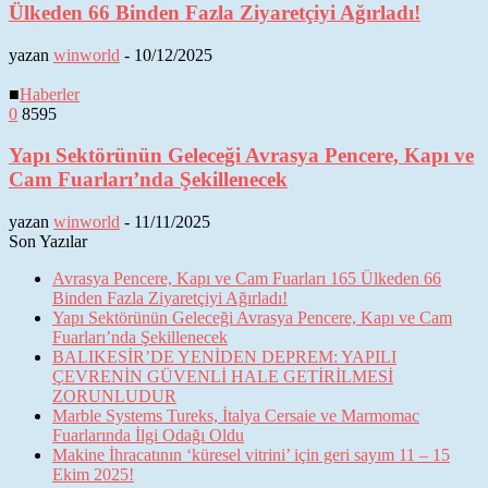
Ülkeden 66 Binden Fazla Ziyaretçiyi Ağırladı!
yazan
winworld
-
10/12/2025
■
Haberler
0
8595
Yapı Sektörünün Geleceği Avrasya Pencere, Kapı ve
Cam Fuarları’nda Şekillenecek
yazan
winworld
-
11/11/2025
Son Yazılar
Avrasya Pencere, Kapı ve Cam Fuarları 165 Ülkeden 66
Binden Fazla Ziyaretçiyi Ağırladı!
Yapı Sektörünün Geleceği Avrasya Pencere, Kapı ve Cam
Fuarları’nda Şekillenecek
BALIKESİR’DE YENİDEN DEPREM: YAPILI
ÇEVRENİN GÜVENLİ HALE GETİRİLMESİ
ZORUNLUDUR
Marble Systems Tureks, İtalya Cersaie ve Marmomac
Fuarlarında İlgi Odağı Oldu
Makine İhracatının ‘küresel vitrini’ için geri sayım 11 – 15
Ekim 2025!