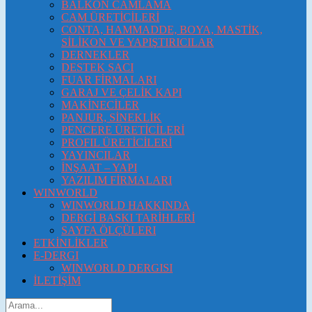
BALKON CAMLAMA
CAM ÜRETİCİLERİ
CONTA, HAMMADDE, BOYA, MASTİK,
SİLİKON VE YAPIŞTIRICILAR
DERNEKLER
DESTEK SACI
FUAR FİRMALARI
GARAJ VE ÇELİK KAPI
MAKİNECİLER
PANJUR, SİNEKLİK
PENCERE ÜRETİCİLERİ
PROFIL ÜRETİCİLERİ
YAYINCILAR
İNŞAAT – YAPI
YAZILIM FİRMALARI
WINWORLD
WINWORLD HAKKINDA
DERGİ BASKI TARİHLERİ
SAYFA ÖLÇÜLERI
ETKİNLİKLER
E-DERGI
WINWORLD DERGISI
İLETİŞİM