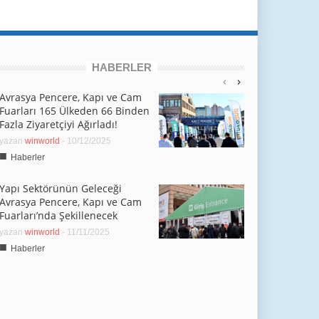
HABERLER
Avrasya Pencere, Kapı ve Cam
Fuarları 165 Ülkeden 66 Binden
Fazla Ziyaretçiyi Ağırladı!
yazan
winworld
-
10/12/2025
■
Haberler
Yapı Sektörünün Geleceği
Avrasya Pencere, Kapı ve Cam
Fuarları’nda Şekillenecek
yazan
winworld
-
11/11/2025
■
Haberler