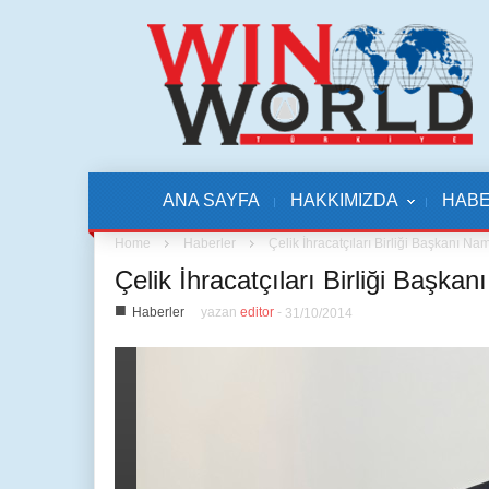
ANA SAYFA
HAKKIMIZDA
HAB
Home
Haberler
Çelik İhracatçıları Birliği Başkanı N
Çelik İhracatçıları Birliği Başk
■
Haberler
yazan
editor
-
31/10/2014