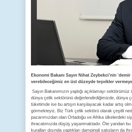
Ekonomi Bakanı Sayın Nihat Zeybekci’nin ‘demir çe
verebileceğimiz en üst düzeyde teşvikler vermey
Sayın Bakanımızın yaptığı açıklamayı sektörümüz içi
dünya çelik sektörünü değerlendirdiğimizde, dünya çe
tüketimde ise bu artışın karşılayacak kadar artış ol
görmekteyiz. Biz Türk çelik sektörü olarak çeşitli n
pazarımızdan olan Ortadoğu ve Afrika ülkelerdeki siy
ihracatımızda düşüş yaşanmaktadır. Öte yandan bu 
kuralları dışında yaptıkları dampingli satışların da ih