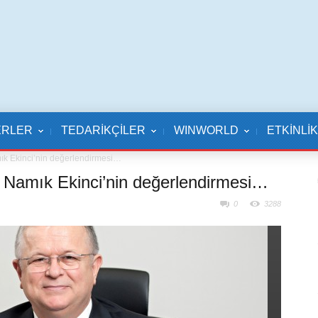
ERLER
TEDARİKÇİLER
WINWORLD
ETKİNLİ
amık Ekinci’nin değerlendirmesi…
anı Namık Ekinci’nin değerlendirmesi…
0
3288