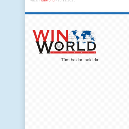
yazan
winworld
-
10/12/2025
Tüm hakları saklıdır