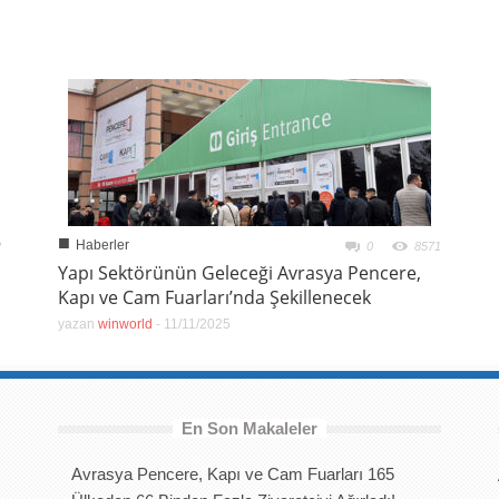
■
Haberler
2
0
8571
Yapı Sektörünün Geleceği Avrasya Pencere,
Kapı ve Cam Fuarları’nda Şekillenecek
yazan
winworld
-
11/11/2025
En Son Makaleler
Avrasya Pencere, Kapı ve Cam Fuarları 165