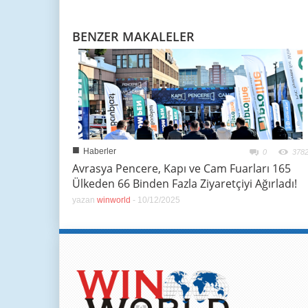
BENZER MAKALELER
■
Haberler
0
378
Avrasya Pencere, Kapı ve Cam Fuarları 165
Ülkeden 66 Binden Fazla Ziyaretçiyi Ağırladı!
yazan
winworld
-
10/12/2025