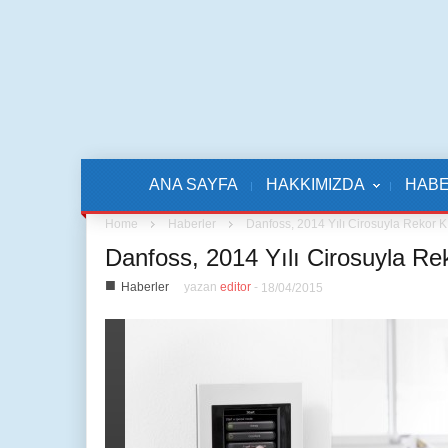
ANA SAYFA
HAKKIMIZDA
HAB
Home
Haberler
Danfoss, 2014 Yılı Cirosuyla Rekor Kı
Danfoss, 2014 Yılı Cirosuyla Rek
■
Haberler
yazan
editor
-
18/04/2015