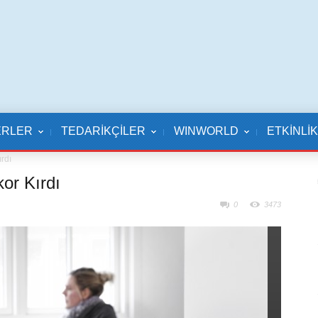
ERLER
TEDARİKÇİLER
WINWORLD
ETKİNLİ
rdı
or Kırdı
0
3473