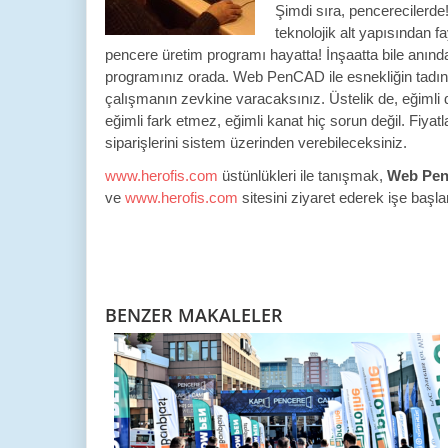
Şimdi sıra, pencerecilerd
teknolojik alt yapısından f
pencere üretim programı hayatta! İnşaatta bile anında 
programınız orada. Web PenCAD ile esnekliğin tadını ç
çalışmanın zevkine varacaksınız. Üstelik de, eğimli d
eğimli fark etmez, eğimli kanat hiç sorun değil. Fiyat
siparişlerini sistem üzerinden verebileceksiniz.
www.herofis.com
üstünlükleri ile tanışmak,
Web Pe
ve
www.herofis.com
sitesini ziyaret ederek işe başla
BENZER MAKALELER