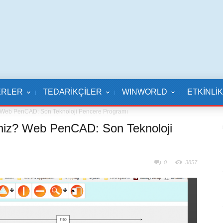
ERLER
TEDARİKÇİLER
WINWORLD
ETKİNLİ
z? Web PenCAD: Son Teknoloji Pencere Programı
siniz? Web PenCAD: Son Teknoloji
0
3857