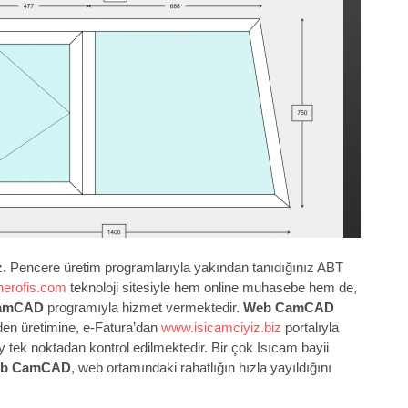
uz. Pencere üretim programlarıyla yakından tanıdığınız ABT
erofis.com
teknoloji sitesiyle hem online muhase
be hem de,
amCAD
programıyla hizmet vermektedir.
Web CamCAD
den üretimine, e-Fatura’dan
www.isicamciyiz.biz
portalıyla
tek noktadan kontrol edilmektedir. Bir çok Isıcam bayii
b CamCAD
, web ortamındaki rahatlığın hızla yayıldığını