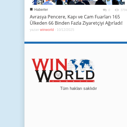
■
Haberler
0
379
Avrasya Pencere, Kapı ve Cam Fuarları 165
Ülkeden 66 Binden Fazla Ziyaretçiyi Ağırladı!
yazan
winworld
-
10/12/2025
Tüm hakları saklıdır