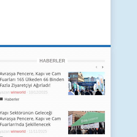
HABERLER
Avrasya Pencere, Kapı ve Cam
Fuarları 165 Ülkeden 66 Binden
Fazla Ziyaretçiyi Ağırladı!
yazan
winworld
-
10/12/2025
■
Haberler
Yapı Sektörünün Geleceği
Avrasya Pencere, Kapı ve Cam
Fuarları’nda Şekillenecek
yazan
winworld
-
11/11/2025