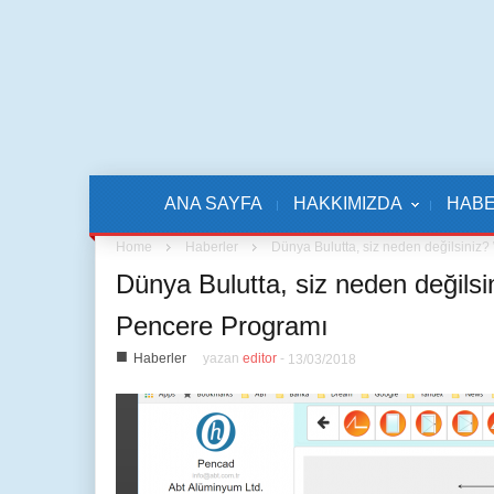
ANA SAYFA
HAKKIMIZDA
HAB
Home
Haberler
Dünya Bulutta, siz neden değilsini
Dünya Bulutta, siz neden değil
Pencere Programı
■
Haberler
yazan
editor
-
13/03/2018