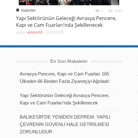
■
Haberler
4
0
8583
Yapı Sektörünün Geleceği Avrasya Pencere,
Kapı ve Cam Fuarları’nda Şekillenecek
yazan
winworld
-
11/11/2025
En Son Makaleler
Avrasya Pencere, Kapı ve Cam Fuarları 165
Ülkeden 66 Binden Fazla Ziyaretçiyi Ağırladı!
Yapı Sektörünün Geleceği Avrasya Pencere,
Kapı ve Cam Fuarları’nda Şekillenecek
BALIKESİR’DE YENİDEN DEPREM: YAPILI
ÇEVRENİN GÜVENLİ HALE GETİRİLMESİ
ZORUNLUDUR