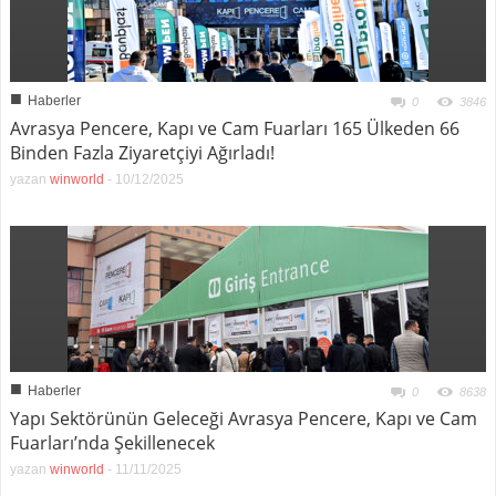
■
Haberler
0
3846
Avrasya Pencere, Kapı ve Cam Fuarları 165 Ülkeden 66
Binden Fazla Ziyaretçiyi Ağırladı!
yazan
winworld
-
10/12/2025
■
Haberler
0
8638
Yapı Sektörünün Geleceği Avrasya Pencere, Kapı ve Cam
Fuarları’nda Şekillenecek
yazan
winworld
-
11/11/2025