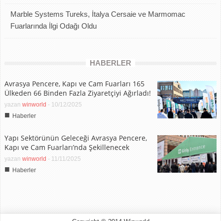
Marble Systems Tureks, İtalya Cersaie ve Marmomac
Fuarlarında İlgi Odağı Oldu
HABERLER
Avrasya Pencere, Kapı ve Cam Fuarları 165
Ülkeden 66 Binden Fazla Ziyaretçiyi Ağırladı!
yazan
winworld
-
10/12/2025
■
Haberler
Yapı Sektörünün Geleceği Avrasya Pencere,
Kapı ve Cam Fuarları’nda Şekillenecek
yazan
winworld
-
11/11/2025
■
Haberler