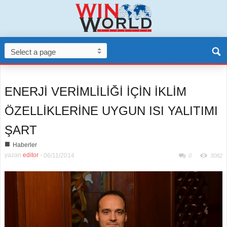
ENERJİ VERİMLİLİĞİ İÇİN İKLİM
ÖZELLİKLERİNE UYGUN ISI YALITIMI
ŞART
■
Haberler
yazan
editor
-
06/11/2014
0
3082