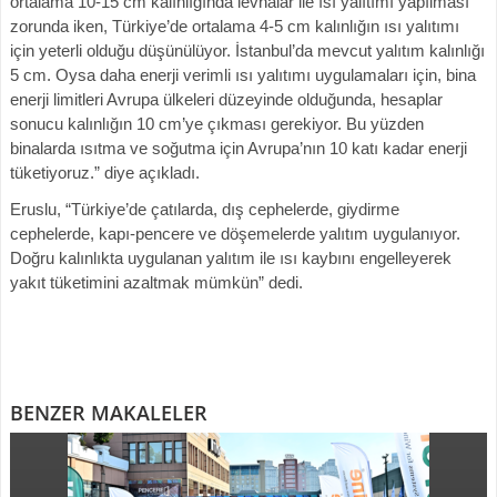
ortalama 10-15 cm kalınlığında levhalar ile ısı yalıtımı yapılması
zorunda iken, Türkiye’de ortalama 4-5 cm kalınlığın ısı yalıtımı
için yeterli olduğu düşünülüyor. İstanbul’da mevcut yalıtım kalınlığı
5 cm. Oysa daha enerji verimli ısı yalıtımı uygulamaları için, bina
enerji limitleri Avrupa ülkeleri düzeyinde olduğunda, hesaplar
sonucu kalınlığın 10 cm’ye çıkması gerekiyor. Bu yüzden
binalarda ısıtma ve soğutma için Avrupa’nın 10 katı kadar enerji
tüketiyoruz.” diye açıkladı.
Eruslu, “Türkiye’de çatılarda, dış cephelerde, giydirme
cephelerde, kapı-pencere ve döşemelerde yalıtım uygulanıyor.
Doğru kalınlıkta uygulanan yalıtım ile ısı kaybını engelleyerek
yakıt tüketimini azaltmak mümkün” dedi.
BENZER MAKALELER