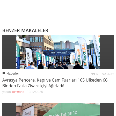
BENZER MAKALELER
■
Haberler
0
3784
Avrasya Pencere, Kapı ve Cam Fuarları 165 Ülkeden 66
Binden Fazla Ziyaretçiyi Ağırladı!
yazan
winworld
-
10/12/2025