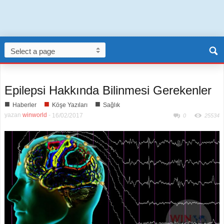
Epilepsi Hakkında Bilinmesi Gerekenler
■
■
■
Haberler
Köşe Yazıları
Sağlık
yazan
winworld
-
16/02/2017
0
25534