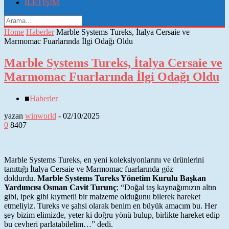
İLETİŞİM
Home
Haberler
Marble Systems Tureks, İtalya Cersaie ve
Marmomac Fuarlarında İlgi Odağı Oldu
Marble Systems Tureks, İtalya Cersaie ve
Marmomac Fuarlarında İlgi Odağı Oldu
■
Haberler
yazan
winworld
-
02/10/2025
0
8407
Marble Systems Tureks, en yeni koleksiyonlarını ve ürünlerini
tanıttığı İtalya Cersaie ve Marmomac fuarlarında göz
doldurdu.
Marble Systems Tureks Yönetim Kurulu Başkan
Yardımcısı Osman Cavit Turunç
; “Doğal taş kaynağımızın altın
gibi, ipek gibi kıymetli bir malzeme olduğunu bilerek hareket
etmeliyiz. Tureks ve şahsi olarak benim en büyük amacım bu. Her
şey bizim elimizde, yeter ki doğru yönü bulup, birlikte hareket edip
bu cevheri parlatabilelim…” dedi.