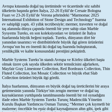
Avrupa kıtasında doğal taş üretiminde ve ticaretinde söz sahibi
ülkelerin başında gelen İtalya, 22-26 Eylül’de Cersaie Bologna
Fuarı ve 23-26 Eylül’de Verona şehrindeki “Marmomac 2025
International Exhibition of Stone Design and Technology” fuarına
ev sahipliği yaptı. 43 yıllık tecrübesiyle; mermer, traverten ve doğal
taş alanında dünya çapında önemli bir yere sahip olan Marble
Sysyems Tureks, en son koleksiyonları ve ürünleri ile İtalya
fuarlarında büyük beğeni topladı. Tureks, dünyanın dört bir
yanından tasarımcı ve distribütörlerle büyük ilgi gören ürünlerini
Avrupa’nın bu en önemli iki doğal taş fuarında buluşturarak,
yenilikçilik ve kalite konusundaki prestijini pekiştirdi.
Marble Systems Tureks’in standı Avrupa ve Körfez ülkeleri başta
olmak üzere çok sayıda ülkeden sektör temsilcisini ağırlarken,
Mayfair Gray Limestone Collection, Red Bordeaux Collection, Thin
Fluted Collection, Ion Mosaic Collection ve büyük ebat Slab
Collection ürünleri büyük ilgi gördü.
İtalya fuarlarının, dünyanın en büyük doğal taş üreticilerini bir araya
getirmesinin yanında Türkiye’nin zengin mermer ve doğal taş
kaynaklarının yurtdışında tanıtılmasında önemli bir rol oynadığını
ifade eden Marble Systems Tureks Turunç Madencilik Yönetim
Kurulu Başkan Yardımcısı Osman Turunç; “Mermer çok kıymetli bir
malzeme; öncelikle bu eşsiz doğal kaynağımızın altın gibi, ipek gibi