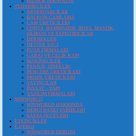
BİLİM & TEKNOLOJİ
TEDARİKÇİLER
AKSESUARCILAR
BALKON CAMLAMA
CAM ÜRETİCİLERİ
CONTA, HAMMADDE, BOYA, MASTİK,
SİLİKON VE YAPIŞTIRICILAR
DERNEKLER
DESTEK SACI
FUAR FİRMALARI
GARAJ VE ÇELİK KAPI
MAKİNECİLER
PANJUR, SİNEKLİK
PENCERE ÜRETİCİLERİ
PROFIL ÜRETİCİLERİ
YAYINCILAR
İNŞAAT – YAPI
YAZILIM FİRMALARI
WINWORLD
WINWORLD HAKKINDA
DERGİ BASKI TARİHLERİ
SAYFA ÖLÇÜLERI
ETKİNLİKLER
E-DERGI
WINWORLD DERGISI