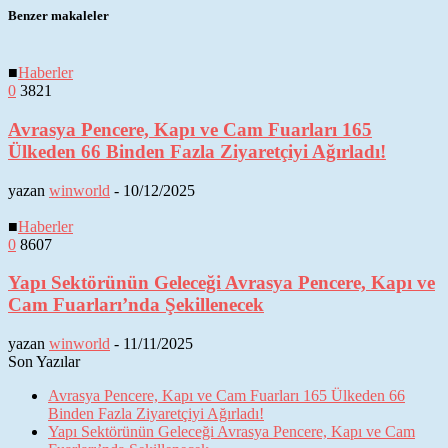
Benzer makaleler
■
Haberler
0
3821
Avrasya Pencere, Kapı ve Cam Fuarları 165
Ülkeden 66 Binden Fazla Ziyaretçiyi Ağırladı!
yazan
winworld
-
10/12/2025
■
Haberler
0
8607
Yapı Sektörünün Geleceği Avrasya Pencere, Kapı ve
Cam Fuarları’nda Şekillenecek
yazan
winworld
-
11/11/2025
Son Yazılar
Avrasya Pencere, Kapı ve Cam Fuarları 165 Ülkeden 66
Binden Fazla Ziyaretçiyi Ağırladı!
Yapı Sektörünün Geleceği Avrasya Pencere, Kapı ve Cam