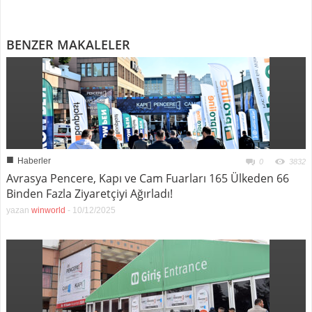
BENZER MAKALELER
■
Haberler
0
3832
Avrasya Pencere, Kapı ve Cam Fuarları 165 Ülkeden 66
Binden Fazla Ziyaretçiyi Ağırladı!
yazan
winworld
-
10/12/2025