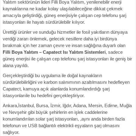
Yalıtım sektörünün lideri Filli Boya Yalıtım, yenilenebilir enerji
kaynaklarına ne kadar kolay ulaşılabileceğine dikkat çekmek
amacıyla geliştirdiği, güneş enerjisiyle çalışan cep telefonu şarj
istasyonları ile hayatı sürdürülebilir kılıyor.
Ürettiği ürünler ve sunduğu hizmetler ile fosil yakıtların dünyaya
verdiği zararı önlemek, gelecek nesillere daha iyi birdünya
bırakmak için her zaman çevre ve insan sağlığına duyarlı olan
Filli Boya Yalıtım –
Capatect Isı Yalıtım Sistemleri
, sadece
güneş enerjisi ile çalışan cep telefonu şarj istasyonları ile geniş bir
alana yayıldı.
Gerçekleştirdiği bu uygulama ile doğal kaynakların
sürdürülebilirliğini ve karbon salınımının azaltılmasını hedefleyen
Capatect, kamuya açık alanlarda konumlandırdığı şarj
istasyonlarıile bu hedefini gerçekleştiriyor.
Ankara,İstanbul, Bursa, İzmir, Iğdır, Adana, Mersin, Edirne, Muğla
ve Nevşehir gibi büyük şehirlerin en işlek caddelerine
konumlandırılan solar şarj istasyonları, ,aynı anda birden fazla
telefonun ve USB bağlantılı elektrikli eşyaların şarj olmasını
sağlıyor.