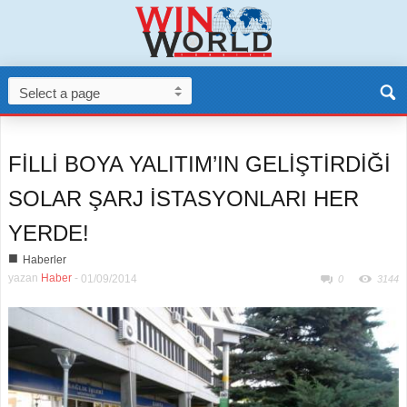
FİLLİ BOYA YALITIM’IN GELİŞTİRDİĞİ
SOLAR ŞARJ İSTASYONLARI HER
YERDE!
■
Haberler
yazan
Haber
-
01/09/2014
0
3144