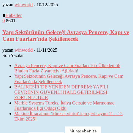
yazan
winworld
-
10/12/2025
■
Haberler
0
8601
Yapı Sektörünün Geleceği Avrasya Pencere, Kapı ve
Cam Fuarları’nda Şekillenecek
yazan
winworld
-
11/11/2025
Son Yazılar
Avrasya Pencere, Kapı ve Cam Fuarları 165 Ülkeden 66
Binden Fazla Ziyaretçiyi Ağırladı!
Yapı Sektörünün Geleceği Avrasya Pencere, Kapı ve Cam
Fuarları’nda Şekillenecek
BALIKESİR’DE YENİDEN DEPREM: YAPILI
ÇEVRENİN GÜVENLİ HALE GETİRİLMESİ
ZORUNLUDUR
Marble Systems Tureks, İtalya Cersaie ve Marmomac
Fuarlarında İlgi Odağı Oldu
Makine İhracatının ‘küresel vitrini’ için geri sayım 11 – 15
Ekim 2025!