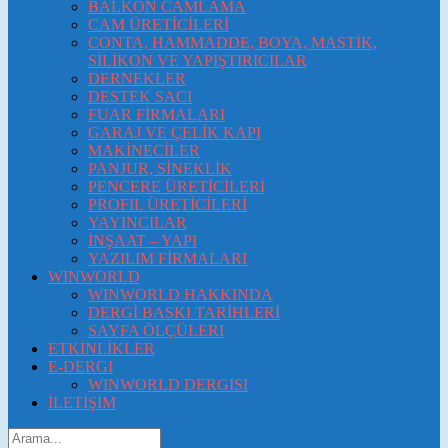
BALKON CAMLAMA
CAM ÜRETİCİLERİ
CONTA, HAMMADDE, BOYA, MASTİK,
SİLİKON VE YAPIŞTIRICILAR
DERNEKLER
DESTEK SACI
FUAR FİRMALARI
GARAJ VE ÇELİK KAPI
MAKİNECİLER
PANJUR, SİNEKLİK
PENCERE ÜRETİCİLERİ
PROFIL ÜRETİCİLERİ
YAYINCILAR
İNŞAAT – YAPI
YAZILIM FİRMALARI
WINWORLD
WINWORLD HAKKINDA
DERGİ BASKI TARİHLERİ
SAYFA ÖLÇÜLERI
ETKİNLİKLER
E-DERGI
WINWORLD DERGISI
İLETİŞİM