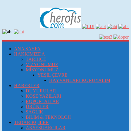
ANA SAYFA
HAKKIMIZDA
TARİHÇE
VİZYONUMUZ
MİSYONUMUZ
YEŞİL ÇEVRE
HAYVANLARI KORUYALIM
HABERLER
DUYURULAR
KÖŞE YAZILARI
RÖPORTAJLAR
ÜRÜNLER
SAĞLIK
BİLİM & TEKNOLOJİ
TEDARİKÇİLER
AKSESUARCILAR