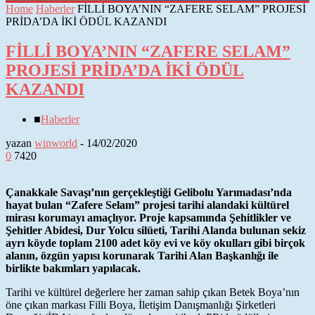
Home
Haberler
FİLLİ BOYA’NIN “ZAFERE SELAM” PROJESİ
PRİDA’DA İKİ ÖDÜL KAZANDI
FİLLİ BOYA’NIN “ZAFERE SELAM”
PROJESİ PRİDA’DA İKİ ÖDÜL
KAZANDI
■
Haberler
yazan
winworld
-
14/02/2020
0
7420
Çanakkale Savaşı’nın gerçekleştiği Gelibolu Yarımadası’nda
hayat bulan “Zafere Selam” projesi tarihi alandaki kültürel
mirası korumayı amaçlıyor. Proje kapsamında Şehitlikler ve
Şehitler Abidesi, Dur Yolcu silüeti, Tarihi Alanda bulunan sekiz
ayrı köyde toplam 2100 adet köy evi ve köy okulları gibi birçok
alanın, özgün yapısı korunarak Tarihi Alan Başkanlığı ile
birlikte bakımları yapılacak.
Tarihi ve kültürel değerlere her zaman sahip çıkan Betek Boya’nın
öne çıkan markası Filli Boya, İletişim Danışmanlığı Şirketleri