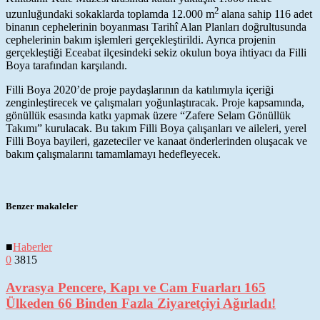
2
uzunluğundaki sokaklarda toplamda 12.000 m
alana sahip 116 adet
binanın cephelerinin boyanması Tarihî Alan Planları doğrultusunda
cephelerinin bakım işlemleri gerçekleştirildi. Ayrıca projenin
gerçekleştiği Eceabat ilçesindeki sekiz okulun boya ihtiyacı da Filli
Boya tarafından karşılandı.
Filli Boya 2020’de proje paydaşlarının da katılımıyla içeriği
zenginleştirecek ve çalışmaları yoğunlaştıracak. Proje kapsamında,
gönüllük esasında katkı yapmak üzere “Zafere Selam Gönüllük
Takımı” kurulacak. Bu takım Filli Boya çalışanları ve aileleri, yerel
Filli Boya bayileri, gazeteciler ve kanaat önderlerinden oluşacak ve
bakım çalışmalarını tamamlamayı hedefleyecek.
Benzer makaleler
■
Haberler
0
3815
Avrasya Pencere, Kapı ve Cam Fuarları 165
Ülkeden 66 Binden Fazla Ziyaretçiyi Ağırladı!