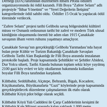
Derneği (İDA) tarafından düzenlenen itibarlı PRida ödülleri
organizasyonunda iki ödül kazandı. Filli Boya “Zafere Selam” adlı
projesiyle “İtibar Yönetimi” ve “Yerel Değerlerin İletişimi”
kategorilerinde ödül sahibi oldu. Ödüller 15 Ocak’ta yapılacak ödül
töreninde verilecek.
“Zafere Selam” projesi tarihi Gelibolu savaş bölgesindeki kültürel
mirası ve Osmanlı ordusunun tarihi bir zaferi ve modern Türk ulusal
kimliğinin oluşumunda önemli bir adım olan 1915 Çanakkale
savaşının ilham veren ruhunu yaşatmayı amaçlıyor.
Çanakkale Savaşı’nın gerçekleştiği Gelibolu Yarımadası’nda hayat
bulan proje Kültür ve Turizm Bakanlığı Çanakkale Savaşları
Gelibolu Tarihi Alan Başkanlığı ile Filli Boya arasında imzalanan
protokolle başladı. Proje kapsamında Şehitlikler ve Şehitler Abidesi,
Dur Yolcu silueti, Tarihi Alanda bulunan toplam sekiz köye yayılmış
2100 gazi köy evleri ve köy okullarının bakımında kullanılan
boyalar Filli Boya tarafından karşılandı.
Kilitbahir, Seddülbahir, Alçıtepe, Behramlı, Bigalı, Kocadere,
Küçükanafarta, Büyükanafarta “Gazi” köylerinde proje kapsamında
gerçekleştirilecek düzenleme çalışmalarının ilk etabı olarak
Kilitbahir Köyü pilot bölge olarak seçildi.
Kilitbahir Köyü Yalı Cadddesi ile Çarşı Caddelerinin kesişimi ile
Kilitbahir Kale Müzesi arasında kalan yaklaşık 1.000 metre