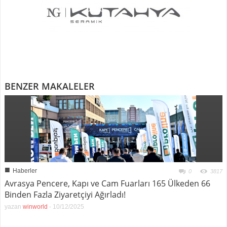
BENZER MAKALELER
■
Haberler
0
3817
Avrasya Pencere, Kapı ve Cam Fuarları 165 Ülkeden 66
Binden Fazla Ziyaretçiyi Ağırladı!
yazan
winworld
-
10/12/2025