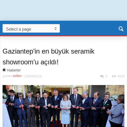
Gaziantep’in en büyük seramik
showroom’u açıldı!
■
Haberler
yazan
editor
-
24/09/2014
0
4516