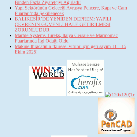
Binden Fazla Ziyaretçiyi Ağırladı!
Yapı Sektörünün Geleceği Avrasya Pencere, Kapı ve Cam
Fuarları’nda Şekillenecek
BALIKESİR’DE YENİDEN DEPREM: YAPILI
ÇEVRENİN GÜVENLİ HALE GETİRİLMESİ
ZORUNLUDUR
Marble Systems Tureks, İtalya Cersaie ve Marmomac
Fuarlarında İlgi Odağı Oldu
Makine İhracatının ‘küresel vitrini’ için geri sayım 11 – 15
Ekim 2025!