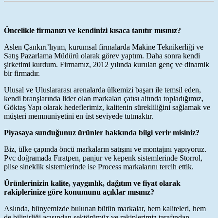
Öncelikle firmanızı ve kendinizi kısaca tanıtır mısınız?
Aslen Çankırı’lıyım, kurumsal firmalarda Makine Teknikerliği ve
Satış Pazarlama Müdürü olarak görev yaptım. Daha sonra kendi
şirketimi kurdum. Firmamız, 2012 yılında kurulan genç ve dinamik
bir firmadır.
Ulusal ve Uluslararası arenalarda ülkemizi başarı ile temsil eden,
kendi branşlarında lider olan markaları çatısı altında topladığımız,
Göktaş Yapı olarak hedeflerimiz, kalitenin sürekliliğini sağlamak ve
müşteri memnuniyetini en üst seviyede tutmaktır.
Piyasaya sunduğunuz ürünler hakkında bilgi verir misiniz?
Biz, ülke çapında öncü markaların satışını ve montajını yapıyoruz.
Pvc doğramada Fıratpen, panjur ve kepenk sistemlerinde Storrol,
plise sineklik sistemlerinde ise Process markalarını tercih ettik.
Ürünlerinizin kalite, yaygınlık, dağıtım ve fiyat olarak
rakiplerinize göre konumunu açıklar mısınız?
Aslında, bünyemizde bulunan bütün markalar, hem kaliteleri, hem
de bilinirliği açısından sektörümüz ve rakiplerimiz tarafından