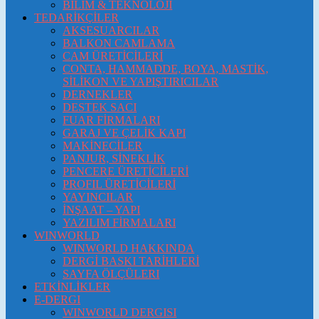
BİLİM & TEKNOLOJİ
TEDARİKÇİLER
AKSESUARCILAR
BALKON CAMLAMA
CAM ÜRETİCİLERİ
CONTA, HAMMADDE, BOYA, MASTİK,
SİLİKON VE YAPIŞTIRICILAR
DERNEKLER
DESTEK SACI
FUAR FİRMALARI
GARAJ VE ÇELİK KAPI
MAKİNECİLER
PANJUR, SİNEKLİK
PENCERE ÜRETİCİLERİ
PROFIL ÜRETİCİLERİ
YAYINCILAR
İNŞAAT – YAPI
YAZILIM FİRMALARI
WINWORLD
WINWORLD HAKKINDA
DERGİ BASKI TARİHLERİ
SAYFA ÖLÇÜLERI
ETKİNLİKLER
E-DERGI
WINWORLD DERGISI