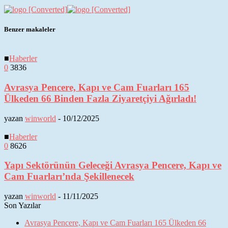
Benzer makaleler
■
Haberler
0
3836
Avrasya Pencere, Kapı ve Cam Fuarları 165
Ülkeden 66 Binden Fazla Ziyaretçiyi Ağırladı!
yazan
winworld
-
10/12/2025
■
Haberler
0
8626
Yapı Sektörünün Geleceği Avrasya Pencere, Kapı ve
Cam Fuarları’nda Şekillenecek
yazan
winworld
-
11/11/2025
Son Yazılar
Avrasya Pencere, Kapı ve Cam Fuarları 165 Ülkeden 66