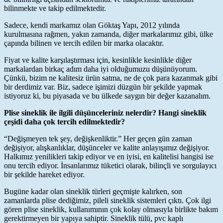
bilinmekte ve takip edilmektedir.
Sadece, kendi markamız olan Göktaş Yapı, 2012 yılında
kurulmasına rağmen, yakın zamanda, diğer markalarımız gibi, ülke
çapında bilinen ve tercih edilen bir marka olacaktır.
Fiyat ve kalite karşılaştırması için, kesinlikle kesinlikle diğer
markalardan birkaç adım daha iyi olduğumuzu düşünüyorum.
Çünkü, bizim ne kalitesiz ürün satma, ne de çok para kazanmak gibi
bir derdimiz var. Biz, sadece işimizi düzgün bir şekilde yapmak
istiyoruz ki, bu piyasada ve bu ülkede saygın bir değer kazanalım.
Plise sineklik ile ilgili düşünceleriniz nelerdir? Hangi sineklik
çeşidi daha çok tercih edilmektedir?
“Değişmeyen tek şey, değişkenliktir.” Her geçen gün zaman
değişiyor, alışkanlıklar, düşünceler ve kalite anlayışımız değişiyor.
Halkımız yenilikleri takip ediyor ve en iyisi, en kalitelisi hangisi ise
onu tercih ediyor. İnsanlarımız tüketici olarak, bilinçli ve sorgulayıcı
bir şekilde hareket ediyor.
Bugüne kadar olan sineklik türleri geçmişte kalırken, son
zamanlarda plise dediğimiz, pileli sineklik sistemleri çıktı. Çok ilgi
gören plise sineklik, kullanımının çok kolay olmasıyla birlikte bakım
gerektirmeyen bir yapıya sahiptir. Sineklik tülü, pvc kaplı