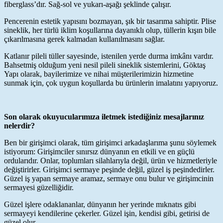
fiberglass’dır. Sağ-sol ve yukarı-aşağı şeklinde çalışır.
Pencerenin estetik yapısını bozmayan, şık bir tasarıma sahiptir. Plise
sineklik, her türlü iklim koşullarına dayanıklı olup, tüllerin kışın bile
çıkarılmasına gerek kalmadan kullanılmasını sağlar.
Katlanır pileli tüller sayesinde, istenilen yerde durma imkânı vardır.
Bahsetmiş olduğum yeni nesil pileli sineklik sistemlerini, Göktaş
Yapı olarak, bayilerimize ve nihai müşterilerimizin hizmetine
sunmak için, çok uygun koşullarda bu ürünlerin imalatını yapıyoruz.
Son olarak okuyucularımıza iletmek istediğiniz mesajlarınız
nelerdir?
Ben bir girişimci olarak, tüm girişimci arkadaşlarıma şunu söylemek
istiyorum: Girişimciler sınırsız dünyanın en etkili ve en güçlü
ordularıdır. Onlar, toplumları silahlarıyla değil, ürün ve hizmetleriyle
değiştirirler. Girişimci sermaye peşinde değil, güzel iş peşindedirler.
Güzel iş yapan sermaye aramaz, sermaye onu bulur ve girişimcinin
sermayesi güzelliğidir.
Güzel işlere odaklananlar, dünyanın her yerinde mıknatıs gibi
sermayeyi kendilerine çekerler. Güzel işin, kendisi gibi, getirisi de
güzel olur.