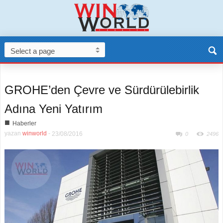
GROHE’den Çevre ve Sürdürülebirlik
Adına Yeni Yatırım
■
Haberler
yazan
winworld
-
23/08/2016
0
2496