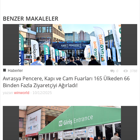
BENZER MAKALELER
■
Haberler
0
3788
Avrasya Pencere, Kapı ve Cam Fuarları 165 Ülkeden 66
Binden Fazla Ziyaretçiyi Ağırladı!
yazan
winworld
-
10/12/2025