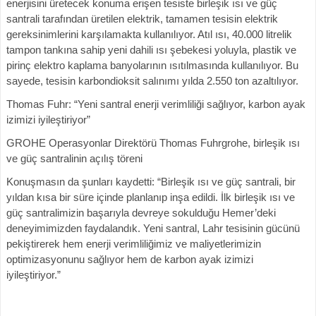
enerjisini üretecek konuma erişen tesiste birleşik ısı ve güç
santrali tarafından üretilen elektrik, tamamen tesisin elektrik
gereksinimlerini karşılamakta kullanılıyor. Atıl ısı, 40.000 litrelik
tampon tankına sahip yeni dahili ısı şebekesi yoluyla, plastik ve
pirinç elektro kaplama banyolarının ısıtılmasında kullanılıyor. Bu
sayede, tesisin karbondioksit salınımı yılda 2.550 ton azaltılıyor.
Thomas Fuhr: “Yeni santral enerji verimliliği sağlıyor, karbon ayak
izimizi iyileştiriyor”
GROHE Operasyonlar Direktörü Thomas Fuhrgrohe, birleşik ısı
ve güç santralinin açılış töreni
Konuşmasın da şunları kaydetti: “Birleşik ısı ve güç santrali, bir
yıldan kısa bir süre içinde planlanıp inşa edildi. İlk birleşik ısı ve
güç santralimizin başarıyla devreye sokulduğu Hemer’deki
deneyimimizden faydalandık. Yeni santral, Lahr tesisinin gücünü
pekiştirerek hem enerji verimliliğimiz ve maliyetlerimizin
optimizasyonunu sağlıyor hem de karbon ayak izimizi
iyileştiriyor.”