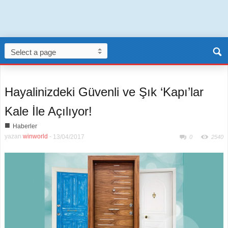
Hayalinizdeki Güvenli ve Şık ‘Kapı’lar
Kale İle Açılıyor!
■
Haberler
yazan
winworld
-
13/04/2017
0
2540