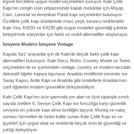
kişisel tercihlere uygun model seçenekleri sunuyor. Kale Çelik
Kapı’nın zengin ürün yelpazesinde kapalı mekânlar için Ahşap,
Cam, Laminat ve Amerikan Panel kapı seçenekleri bulunuyor.
Özellikle çelik kapı ürünlerinde mavi, yeşil, turuncu renklerdeki
Kale Vira, K4291 ve K4230 gibi özgün modeller güvenliği şıklıkla
birleştirmek isteyenler için farklı ve renkli alternatifler oluşturuyor.
İsteyene Modern İsteyene Vintage
Kapıda ‘tarz’ arayanlar için de Kale’de birçok farklı çelik kapı
alternatifleri bulunuyor. Kale Deco, Retro, Country Model ve Twins
seçenekleri ile ev içerisindeki vintage, country ve modern tarzdaki
dekoratif öğeler kapıya taşınıyor. Anadolu motiflerini sevenler ise
Saray Kapısı, Antik Kapı ve Anatolia gibi modellerle Anadolu’nun
zarif öğelerini modern güvenlikle birleştirebiliyor.
Kale Çelik Kapı’nın ürün gamında yer alan ve özel siparişle sınırlı
sayıda üretilen 6. Seviye Çelik Kapı ise hırsızlığa karşı güvenlik
seviyesi en yüksek kapı olma özelliğini taşıyor. Montaj ve satış
sonrası hizmetleri ile üstün kalite sunan Kale Çelik Kapı ev ve
işyerleri için uygun ebat ve renklerde birçok ürün ile güvenliği ve
şıklığı birleştiriyor.