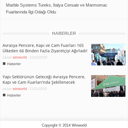
Marble Systems Tureks, İtalya Cersaie ve Marmomac
Fuarlarında İlgi Odağı Oldu
HABERLER
Avrasya Pencere, Kapı ve Cam Fuarları 165
Ülkeden 66 Binden Fazla Ziyaretçiyi Ağırladı!
yazan
winworld
-
10/12/2025
■
Haberler
Yapı Sektörünün Geleceği Avrasya Pencere,
Kapı ve Cam Fuarları’nda Şekillenecek
yazan
winworld
-
11/11/2025
■
Haberler
Copyright © 2014 Winworld