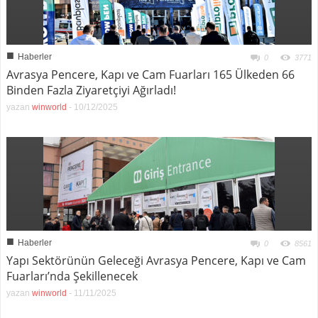
■
Haberler
0
3771
Avrasya Pencere, Kapı ve Cam Fuarları 165 Ülkeden 66
Binden Fazla Ziyaretçiyi Ağırladı!
yazan
winworld
-
10/12/2025
■
Haberler
0
8561
Yapı Sektörünün Geleceği Avrasya Pencere, Kapı ve Cam
Fuarları’nda Şekillenecek
yazan
winworld
-
11/11/2025