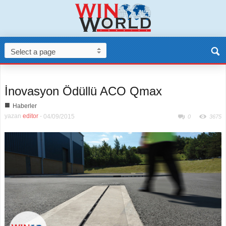
İnovasyon Ödüllü ACO Qmax
■
Haberler
yazan
editor
-
04/09/2015
0
3675