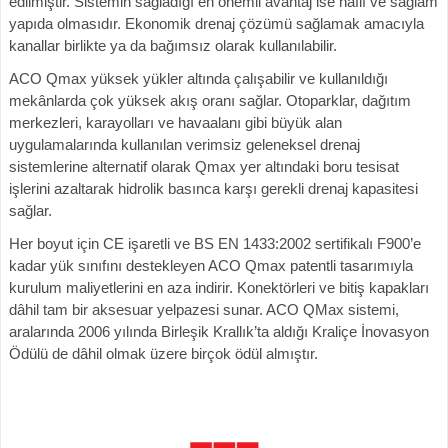
edilmiştir. Sistemin sağladığı en önemli avantaj ise hafif ve sağlam
yapıda olmasıdır. Ekonomik drenaj çözümü sağlamak amacıyla
kanallar birlikte ya da bağımsız olarak kullanılabilir.
ACO Qmax yüksek yükler altında çalışabilir ve kullanıldığı
mekânlarda çok yüksek akış oranı sağlar. Otoparklar, dağıtım
merkezleri, karayolları ve havaalanı gibi büyük alan
uygulamalarında kullanılan verimsiz geleneksel drenaj
sistemlerine alternatif olarak Qmax yer altındaki boru tesisat
işlerini azaltarak hidrolik basınca karşı gerekli drenaj kapasitesi
sağlar.
Her boyut için CE işaretli ve BS EN 1433:2002 sertifikalı F900’e
kadar yük sınıfını destekleyen ACO Qmax patentli tasarımıyla
kurulum maliyetlerini en aza indirir. Konektörleri ve bitiş kapakları
dâhil tam bir aksesuar yelpazesi sunar. ACO QMax sistemi,
aralarında 2006 yılında Birleşik Krallık’ta aldığı Kraliçe İnovasyon
Ödülü de dâhil olmak üzere birçok ödül almıştır.