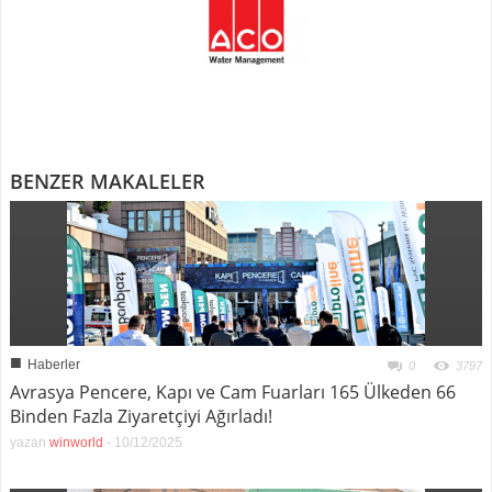
BENZER MAKALELER
■
Haberler
0
3797
Avrasya Pencere, Kapı ve Cam Fuarları 165 Ülkeden 66
Binden Fazla Ziyaretçiyi Ağırladı!
yazan
winworld
-
10/12/2025