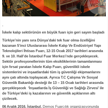
İskele kalıp sektörünün en büyük fuarı için geri sayım başladı
Türkiye’nin yanı sıra Dünya’daki tek fuar olma özelliğini
kazanan 5’inci Uluslararası İskele Kalıp Ve Endüstriyel Yapı
Teknolojileri İhtisas Fuarı, 12-15 Ocak 2017 tarihleri arasında
9. ve 10. Hall’de İstanbul Fuar Merkezi’nde gerçekleşecek.
Sektör profesyonellerinin tüm eksikliklerinin tamamlanması
için fırsat yaratan İskele Kalıp Fuarı, güvenlikli iskele
sistemlerini ve inşaatlardaki tüm iş güvenliği ekipmanlarını
aynı çatı altında toplayacak. Ayrıca T.C Çalışma Ve Sosyal
Güvenlik Bakanlığı desteği ile 13 – 15 Ocak tarihleri arasında
gerçekleşecek ‘İnşaatlarda İş Güvenliği ve Sağlığı Zirvesi’ ile
de Türkiye’deki iş kazalarının ve güvenlik açıklarının altı
çizilecek.
06 Aralık 2016, İstanbul.
Demos Fuarcılık organizasyonunda