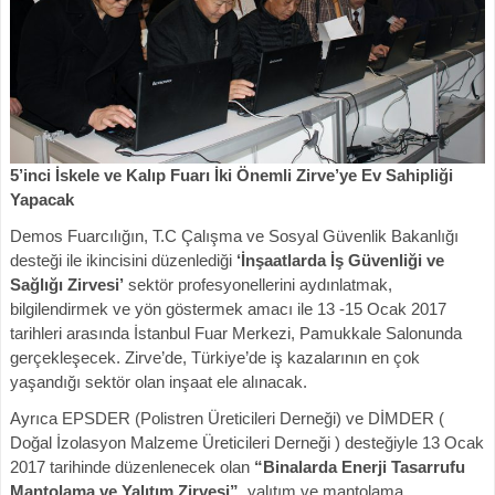
5’inci İskele ve Kalıp Fuarı İki Önemli Zirve’ye Ev Sahipliği
Yapacak
Demos Fuarcılığın, T.C Çalışma ve Sosyal Güvenlik Bakanlığı
desteği ile ikincisini düzenlediği
‘İnşaatlarda İş Güvenliği ve
Sağlığı Zirvesi’
sektör profesyonellerini aydınlatmak,
bilgilendirmek ve yön göstermek amacı ile 13 -15 Ocak 2017
tarihleri arasında İstanbul Fuar Merkezi, Pamukkale Salonunda
gerçekleşecek. Zirve’de, Türkiye’de iş kazalarının en çok
yaşandığı sektör olan inşaat ele alınacak.
Ayrıca EPSDER (Polistren Üreticileri Derneği) ve DİMDER (
Doğal İzolasyon Malzeme Üreticileri Derneği ) desteğiyle 13 Ocak
2017 tarihinde düzenlenecek olan
“Binalarda Enerji Tasarrufu
Mantolama ve Yalıtım Zirvesi”,
yalıtım ve mantolama