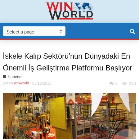
İskele Kalıp Sektörü’nün Dünyadaki En
Önemli İş Geliştirme Platformu Başlıyor
■
Haberler
yazan
winworld
-
06/12/2016
0
3001