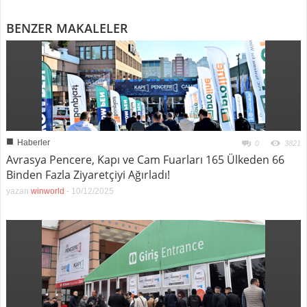
BENZER MAKALELER
■
Haberler
0
3821
Avrasya Pencere, Kapı ve Cam Fuarları 165 Ülkeden 66
Binden Fazla Ziyaretçiyi Ağırladı!
yazan
winworld
-
10/12/2025