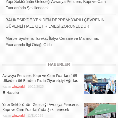
Yapı Sektörünün Geleceği Avrasya Pencere, Kapı ve Cam
Fuarları’nda Şekillenecek
BALIKESİR’DE YENİDEN DEPREM: YAPILI ÇEVRENİN
GÜVENLİ HALE GETİRİLMESİ ZORUNLUDUR
Marble Systems Tureks, İtalya Cersaie ve Marmomac
Fuarlarında İlgi Odağı Oldu
HABERLER
Avrasya Pencere, Kapı ve Cam Fuarları 165
Ülkeden 66 Binden Fazla Ziyaretçiyi Ağırladı!
yazan
winworld
-
10/12/2025
■
Haberler
Yapı Sektörünün Geleceği Avrasya Pencere,
Kapı ve Cam Fuarları’nda Şekillenecek
yazan
winworld
-
11/11/2025