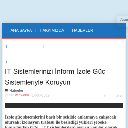
ANA SAYFA
HAKKIMIZDA
HABERLER
TEDARİKÇİLER
WINWORLD
ETKİNLİKLER
E-DERGI
İLETİŞİM
IT Sistemlerinizi İnform İzole Güç
Sistemleriyle Koruyun
■
Haberler
yazan
winworld
-
14/05/2019
0
3810
İzole güç sistemlerini basit bir şekilde anlatmaya çalışacak
olursak; izolasyon trafosu ile beslediği yükleri şebeke
toprağından (TN – TT sistemlerden) ayıran yapılar olarak