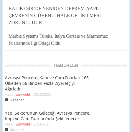
BALIKESİR’DE YENİDEN DEPREM: YAPILI
ÇEVRENİN GÜVENLİ HALE GETİRİLMESİ
ZORUNLUDUR
Marble Systems Tureks, İtalya Cersaie ve Marmomac
Fuarlarında İlgi Odağı Oldu
HABERLER
Avrasya Pencere, Kapı ve Cam Fuarları 165
Ülkeden 66 Binden Fazla Ziyaretçiyi
Ağırladı!
yazan
winworld
-
10/12/2025
■
Haberler
Yapı Sektörünün Geleceği Avrasya Pencere,
Kapı ve Cam Fuarları’nda Şekillenecek
yazan
winworld
-
11/11/2025
■
Haberler