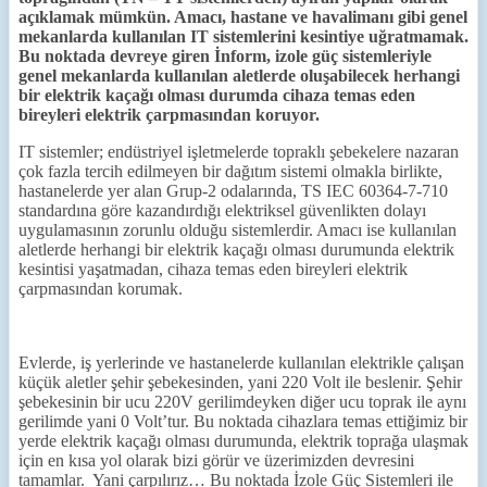
açıklamak mümkün. Amacı, hastane ve havalimanı gibi genel
mekanlarda kullanılan IT sistemlerini kesintiye uğratmamak.
Bu noktada devreye giren İnform, izole güç sistemleriyle
genel mekanlarda kullanılan aletlerde oluşabilecek herhangi
bir elektrik kaçağı olması durumda cihaza temas eden
bireyleri elektrik çarpmasından koruyor.
IT sistemler; endüstriyel işletmelerde topraklı şebekelere nazaran
çok fazla tercih edilmeyen bir dağıtım sistemi olmakla birlikte,
hastanelerde yer alan Grup-2 odalarında, TS IEC 60364-7-710
standardına göre kazandırdığı elektriksel güvenlikten dolayı
uygulamasının zorunlu olduğu sistemlerdir. Amacı ise kullanılan
aletlerde herhangi bir elektrik kaçağı olması durumunda elektrik
kesintisi yaşatmadan, cihaza temas eden bireyleri elektrik
çarpmasından korumak.
Evlerde, iş yerlerinde ve hastanelerde kullanılan elektrikle çalışan
küçük aletler şehir şebekesinden, yani 220 Volt ile beslenir. Şehir
şebekesinin bir ucu 220V gerilimdeyken diğer ucu toprak ile aynı
gerilimde yani 0 Volt’tur. Bu noktada cihazlara temas ettiğimiz bir
yerde elektrik kaçağı olması durumunda, elektrik toprağa ulaşmak
için en kısa yol olarak bizi görür ve üzerimizden devresini
tamamlar. Yani çarpılırız… Bu noktada İzole Güç Sistemleri ile