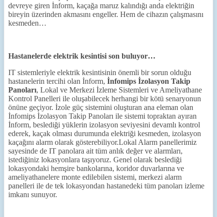
devreye giren İnform, kaçağa maruz kalındığı anda elektriğin
bireyin üzerinden akmasını engeller. Hem de cihazın çalışmasını
kesmeden…
Hastanelerde elektrik kesintisi son buluyor…
IT sistemleriyle elektrik kesintisinin önemli bir sorun olduğu
hastanelerin tercihi olan İnform,
İnfomips İzolasyon Takip
Panoları
, Lokal ve Merkezi İzleme Sistemleri ve Ameliyathane
Kontrol Panelleri ile oluşabilecek herhangi bir kötü senaryonun
önüne geçiyor. İzole güç sistemini oluşturan ana eleman olan
İnfomips İzolasyon Takip Panoları ile sistemi topraktan ayıran
İnform, beslediği yüklerin izolasyon seviyesini devamlı kontrol
ederek, kaçak olması durumunda elektriği kesmeden, izolasyon
kaçağını alarm olarak gösterebiliyor.Lokal Alarm panellerimiz
sayesinde de IT panolara ait tüm anlık değer ve alarmları,
istediğiniz lokasyonlara taşıyoruz. Genel olarak beslediği
lokasyondaki hemşire bankolarına, koridor duvarlarına ve
ameliyathanelere monte edilebilen sistemi, merkezi alarm
panelleri ile de tek lokasyondan hastanedeki tüm panoları izleme
imkanı sunuyor.