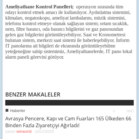
Ameliyathane Kontrol Panelleri;
operasyon sırasında tüm
odayı kontrol etmek amacı ile kullanılıyor. Aydınlatma sistemini,
klimaları, negatoskopu, ameliyat lambalarını, müzik sistemini,
telefonu kontrol etmeye olanak sağlayan sistem; ortam sıcaklık,
nem, filtre basıncı, oda basıncı bilgilerini ve gaz panosundan
gelen gaz bilgilerini görüntüleyebiliyor. Saat ve Kronometresi
bulunan sistem, merkezi saat sistemi ile haberleşebiliyor. İnform
IT panolarına ait bilgileri de ekranında görüntüleyebilme
yeteğeneğine sahip sistemimiz, Ameliyathanelerde, IT pano lokal
alarm paneli görevini görüyor.
BENZER MAKALELER
■
Haberler
0
3805
Avrasya Pencere, Kapı ve Cam Fuarları 165 Ülkeden 66
Binden Fazla Ziyaretçiyi Ağırladı!
yazan
winworld
-
10/12/2025