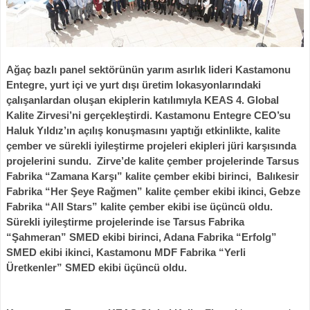
Ağaç bazlı panel sektörünün yarım asırlık lideri
Kastamonu
Entegre,
yurt içi ve yurt dışı üretim lokasyonlarındaki
çalışanlardan oluşan ekipler
in katılımıyla
KEAS
4. Global
Kalite Zirvesi
’ni
gerçekleştirdi. Kastamonu Entegre CEO’su
Haluk Yıldız’ın açılış konuşmasını yaptığı etkinlikte, kalite
çember ve sürekli iyileştirme projeleri ekipleri
jüri karşısında
projelerini sundu. Zirve’de
kalite çember projelerinde Tarsus
Fabrika “Zamana Karşı” kalite çember ekibi birinci, Balıkesir
Fabrika “Her Şeye Rağmen” kalite çember ekibi ikinci, Gebze
Fabrika “All Stars” kalite çember ekibi ise üçüncü oldu.
Sürekli iyileştirme projelerinde ise Tarsus Fabrika
“Şahmeran” SMED ekibi birinci, Adana Fabrika “Erfolg”
SMED ekibi ikinci, Kastamonu MDF Fabrika “Yerli
Üretkenler” SMED ekibi üçüncü oldu.