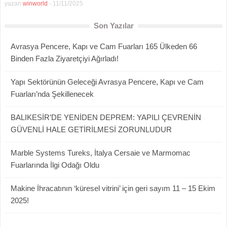
yazan
winworld
-
11/11/2025
Son Yazılar
Avrasya Pencere, Kapı ve Cam Fuarları 165 Ülkeden 66
Binden Fazla Ziyaretçiyi Ağırladı!
Yapı Sektörünün Geleceği Avrasya Pencere, Kapı ve Cam
Fuarları’nda Şekillenecek
BALIKESİR’DE YENİDEN DEPREM: YAPILI ÇEVRENİN
GÜVENLİ HALE GETİRİLMESİ ZORUNLUDUR
Marble Systems Tureks, İtalya Cersaie ve Marmomac
Fuarlarında İlgi Odağı Oldu
Makine İhracatının ‘küresel vitrini’ için geri sayım 11 – 15 Ekim
2025!