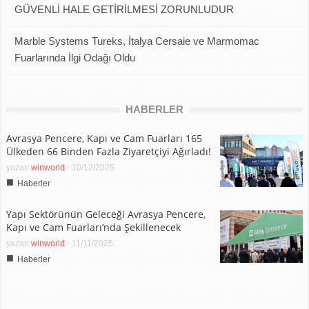
GÜVENLİ HALE GETİRİLMESİ ZORUNLUDUR
Marble Systems Tureks, İtalya Cersaie ve Marmomac
Fuarlarında İlgi Odağı Oldu
HABERLER
Avrasya Pencere, Kapı ve Cam Fuarları 165
Ülkeden 66 Binden Fazla Ziyaretçiyi Ağırladı!
yazan
winworld
-
10/12/2025
■
Haberler
Yapı Sektörünün Geleceği Avrasya Pencere,
Kapı ve Cam Fuarları’nda Şekillenecek
yazan
winworld
-
11/11/2025
■
Haberler