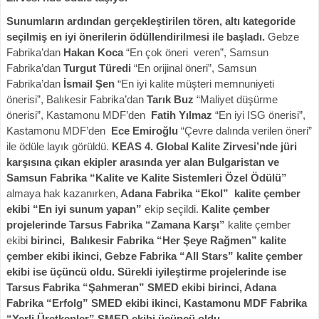
Sunumların ardından gerçekleştirilen tören, altı kategoride
seçilmiş en iyi önerilerin ödüllendirilmesi ile başladı.
Gebze
Fabrika’dan
Hakan Koca
“En çok öneri veren”, Samsun
Fabrika’dan
Turgut Türedi
“En orijinal öneri”, Samsun
Fabrika’dan
İsmail Şen
“En iyi kalite müşteri memnuniyeti
önerisi”, Balıkesir Fabrika’dan
Tarık Buz
“Maliyet düşürme
önerisi”, Kastamonu MDF’den
Fatih Yılmaz
“En iyi ISG önerisi”,
Kastamonu MDF’den
Ece Emiroğlu
“Çevre dalında verilen öneri”
ile ödüle layık görüldü.
KEAS
4. Global Kalite Zirvesi
’nde jüri
karşısına çıkan ekipler arasında yer alan
Bulgaristan ve
Samsun Fabrika “Kalite ve Kalite Sistemleri Özel Ödülü”
almaya hak kazanırken,
Adana Fabrika “Ekol” kalite çember
ekibi “En iyi sunum yapan”
ekip seçildi.
Kalite çember
projelerinde Tarsus Fabrika “Zamana Karşı”
kalite çember
ekibi
birinci, Balıkesir Fabrika “Her Şeye Rağmen” kalite
çember ekibi ikinci, Gebze Fabrika “All Stars” kalite çember
ekibi ise üçüncü oldu. Sürekli iyileştirme projelerinde ise
Tarsus Fabrika “Şahmeran” SMED ekibi birinci, Adana
Fabrika “Erfolg” SMED ekibi ikinci, Kastamonu MDF Fabrika
“Yerli Üretkenler” SMED ekibi üçüncü oldu.