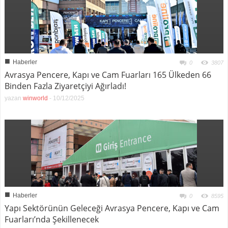
■
Haberler
0
3807
Avrasya Pencere, Kapı ve Cam Fuarları 165 Ülkeden 66
Binden Fazla Ziyaretçiyi Ağırladı!
yazan
winworld
-
10/12/2025
■
Haberler
0
8595
Yapı Sektörünün Geleceği Avrasya Pencere, Kapı ve Cam
Fuarları’nda Şekillenecek