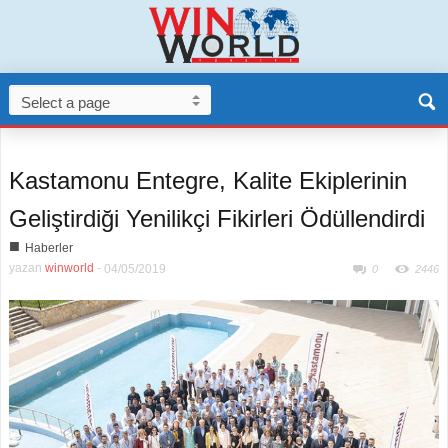
Kastamonu Entegre, Kalite Ekiplerinin
Geliştirdiği Yenilikçi Fikirleri Ödüllendirdi
■
Haberler
yazan
winworld
-
04/05/2019
0
2446