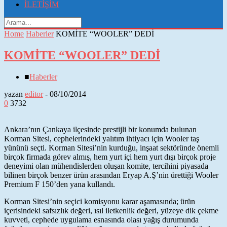
İLETİŞİM
Home
Haberler
KOMİTE “WOOLER” DEDİ
KOMİTE “WOOLER” DEDİ
■
Haberler
yazan
editor
-
08/10/2014
0
3732
Ankara’nın Çankaya ilçesinde prestijli bir konumda bulunan
Korman Sitesi, cephelerindeki yalıtım ihtiyacı için Wooler taş
yününü seçti. Korman Sitesi’nin kurduğu, inşaat sektöründe önemli
birçok firmada görev almış, hem yurt içi hem yurt dışı birçok proje
deneyimi olan mühendislerden oluşan komite, tercihini piyasada
bilinen birçok benzer ürün arasından Eryap A.Ş’nin ürettiği Wooler
Premium F 150’den yana kullandı.
Korman Sitesi’nin seçici komisyonu karar aşamasında; ürün
içerisindeki safsızlık değeri, ısıl iletkenlik değeri, yüzeye dik çekme
kuvveti, cephede uygulama esnasında olası yağış durumunda