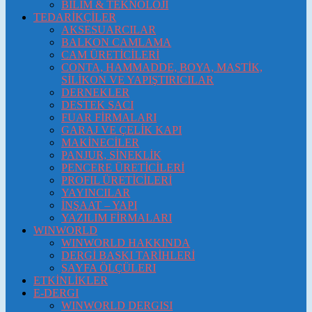
BİLİM & TEKNOLOJİ
TEDARİKÇİLER
AKSESUARCILAR
BALKON CAMLAMA
CAM ÜRETİCİLERİ
CONTA, HAMMADDE, BOYA, MASTİK,
SİLİKON VE YAPIŞTIRICILAR
DERNEKLER
DESTEK SACI
FUAR FİRMALARI
GARAJ VE ÇELİK KAPI
MAKİNECİLER
PANJUR, SİNEKLİK
PENCERE ÜRETİCİLERİ
PROFIL ÜRETİCİLERİ
YAYINCILAR
İNŞAAT – YAPI
YAZILIM FİRMALARI
WINWORLD
WINWORLD HAKKINDA
DERGİ BASKI TARİHLERİ
SAYFA ÖLÇÜLERI
ETKİNLİKLER
E-DERGI
WINWORLD DERGISI