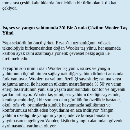
mm arası çeşitli kalınlıklarda üretilebilen bir ürün olarak dikkat
çekiyor.
Isı, ses ve yangın yalıtımında 3’ü Bir Arada Çözüm:
Wooler Taş
Yünü
Yapı sektörünün öncü şirketi Eryap’ın uzmanlığının yüksek
teknolojiyle birleşmesinden doğan Wooler taş yünü, her aşamada
karbon ayak izini azaltmaya yönelik çevresel bakış açısı ile
üretilmektedir.
Eryap’ın son ürünü olan Wooler taş yünü, ısı ses ve yangın
yalıtımının üçünü birden sağlayarak diğer yalıtım ürünleri arasında
fark yaratıyor. Wooler; ısı yalıtımı özelliği sayesinde; ısınma veya
soğutma amacı ile harcanan tüketim masraflarında % 50’ye varan
enerji tasarrufunun yanı sıra yaşam alanlarındaki konfor ve hijyenik
şartları arttırıyor. Wooler taş yünü; ses yalıtımı özelliği sayesinde;
kentleşmenin doğal bir sonucu olan gürültünün özellikle hastane,
okul, ofis vb. ortamlarda günlük hayatımızda sağlığımızı ve
konforumuzu tehdit eden boyutlarını en aza indiriyor. Yangın
yalıtımı özelliği ile yangının yapı içinde ve komşu binalara
yayılmasını engelleyen Wooler, kişilerin yangın alanından güvenle
ayrılmasında yardımcı oluyor.