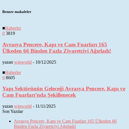
Benzer makaleler
■
Haberler
0
3819
Avrasya Pencere, Kapı ve Cam Fuarları 165
Ülkeden 66 Binden Fazla Ziyaretçiyi Ağırladı!
yazan
winworld
-
10/12/2025
■
Haberler
0
8605
Yapı Sektörünün Geleceği Avrasya Pencere, Kapı ve
Cam Fuarları’nda Şekillenecek
yazan
winworld
-
11/11/2025
Son Yazılar
Avrasya Pencere, Kapı ve Cam Fuarları 165 Ülkeden 66
Binden Fazla Ziyaretçiyi Ağırladı!