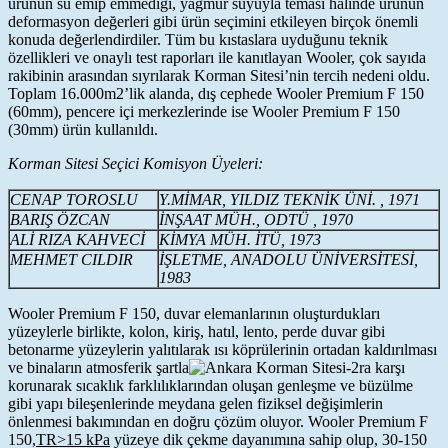
ürünün su emip emmediği, yağmur suyuyla teması halinde ürünün
deformasyon değerleri gibi ürün seçimini etkileyen birçok önemli
konuda değerlendirdiler. Tüm bu kıstaslara uyduğunu teknik
özellikleri ve onaylı test raporları ile kanıtlayan Wooler, çok sayıda
rakibinin arasından sıyrılarak Korman Sitesi’nin tercih nedeni oldu.
Toplam 16.000m2’lik alanda, dış cephede Wooler Premium F 150
(60mm), pencere içi merkezlerinde ise Wooler Premium F 150
(30mm) ürün kullanıldı.
Korman Sitesi Seçici Komisyon Üyeleri:
CENAP TOROSLU
Y.MİMAR, YILDIZ TEKNİK ÜNİ. , 1971
BARIŞ ÖZCAN
İNŞAAT MÜH., ODTÜ , 1970
ALİ RIZA KAHVECİ
KİMYA MÜH. İTÜ, 1973
MEHMET CILDIR
İŞLETME, ANADOLU ÜNİVERSİTESİ,
1983
Wooler Premium F 150, duvar elemanlarının oluşturdukları
yüzeylerle birlikte, kolon, kiriş, hatıl, lento, perde duvar gibi
betonarme yüzeylerin yalıtılarak ısı köprülerinin ortadan kaldırılması
ve binaların atmosferik şartla
ra karşı
korunarak sıcaklık farklılıklarından oluşan genleşme ve büzülme
gibi yapı bileşenlerinde meydana gelen fiziksel değişimlerin
önlenmesi bakımından en doğru çözüm oluyor. Wooler Premium F
150,
TR>15 kPa
yüzeye dik çekme dayanımına sahip olup, 30-150