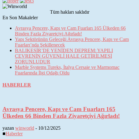
Tüm hakları saklıdır
En Son Makaleler
Avrasya Pencere, Kapı ve Cam Fuarları 165 Ülkeden 66
Binden Fazla Ziyaretçiyi Ağırladı!
Yapı Sektörünün Geleceği Avrasya Pencere, Kapı ve Cam
Fuarları’nda Şekillenecek
BALIKESİR’DE YENİDEN DEPREM: YAPILI
ÇEVRENİN GÜVENLİ HALE GETİRİLMESİ
ZORUNLUDUR
Marble Systems Tureks, İtalya Cersaie ve Marmomac
Fuarlarında İlgi Odağı Oldu
HABERLER
Avrasya Pencere, Kapı ve Cam Fuarları 165
Ülkeden 66 Binden Fazla Ziyaretçiyi Ağırladı!
yazan
winworld
-
10/12/2025
■
Haberler