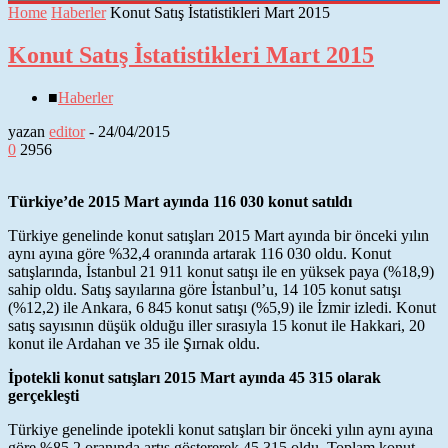
Home
Haberler
Konut Satış İstatistikleri Mart 2015
Konut Satış İstatistikleri Mart 2015
■
Haberler
yazan
editor
-
24/04/2015
0
2956
Türkiye’de 2015 Mart ayında 116 030 konut satıldı
Türkiye genelinde konut satışları 2015 Mart ayında bir önceki yılın
aynı ayına göre %32,4 oranında artarak 116 030 oldu. Konut
satışlarında, İstanbul 21 911 konut satışı ile en yüksek paya (%18,9)
sahip oldu. Satış sayılarına göre İstanbul’u, 14 105 konut satışı
(%12,2) ile Ankara, 6 845 konut satışı (%5,9) ile İzmir izledi. Konut
satış sayısının düşük olduğu iller sırasıyla 15 konut ile Hakkari, 20
konut ile Ardahan ve 35 ile Şırnak oldu.
İpotekli konut satışları 2015 Mart ayında 45 315 olarak
gerçekleşti
Türkiye genelinde ipotekli konut satışları bir önceki yılın aynı ayına
göre %85,2 oranında artış göstererek 45 315 oldu. Toplam konut