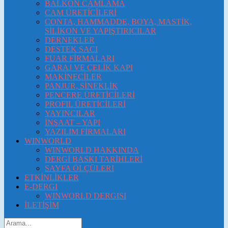
BALKON CAMLAMA
CAM ÜRETİCİLERİ
CONTA, HAMMADDE, BOYA, MASTİK,
SİLİKON VE YAPIŞTIRICILAR
DERNEKLER
DESTEK SACI
FUAR FİRMALARI
GARAJ VE ÇELİK KAPI
MAKİNECİLER
PANJUR, SİNEKLİK
PENCERE ÜRETİCİLERİ
PROFIL ÜRETİCİLERİ
YAYINCILAR
İNŞAAT – YAPI
YAZILIM FİRMALARI
WINWORLD
WINWORLD HAKKINDA
DERGİ BASKI TARİHLERİ
SAYFA ÖLÇÜLERI
ETKİNLİKLER
E-DERGI
WINWORLD DERGISI
İLETİŞİM