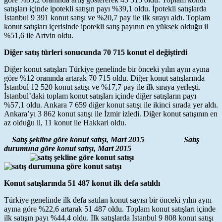
satışları içinde ipotekli satışın payı %39,1 oldu. İpotekli satışlarda
İstanbul 9 391 konut satışı ve %20,7 pay ile ilk sırayı aldı. Toplam
konut satışları içerisinde ipotekli satış payının en yüksek olduğu il
%51,6 ile Artvin oldu.
Diğer satış türleri sonucunda 70 715 konut el değiştirdi
Diğer konut satışları Türkiye genelinde bir önceki yılın aynı ayına
göre %12 oranında artarak 70 715 oldu. Diğer konut satışlarında
İstanbul 12 520 konut satışı ve %17,7 pay ile ilk sıraya yerleşti.
İstanbul’daki toplam konut satışları içinde diğer satışların payı
%57,1 oldu. Ankara 7 659 diğer konut satışı ile ikinci sırada yer aldı.
Ankara’yı 3 862 konut satışı ile İzmir izledi. Diğer konut satışının en
az olduğu il, 11 konut ile Hakkari oldu.
Satış şekline göre konut satışı, Mart 2015 Satış
durumuna göre konut satışı, Mart 2015
Konut satışlarında 51 487 konut ilk defa satıldı
Türkiye genelinde ilk defa satılan konut sayısı bir önceki yılın aynı
ayına göre %22,6 artarak 51 487 oldu. Toplam konut satışları içinde
ilk satışın payı %44,4 oldu. İlk satışlarda İstanbul 9 808 konut satışı