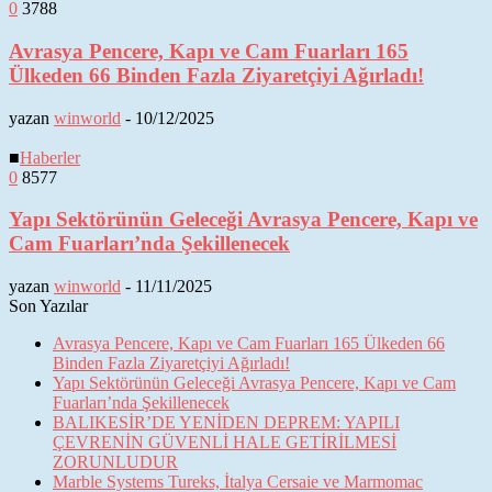
0
3788
Avrasya Pencere, Kapı ve Cam Fuarları 165
Ülkeden 66 Binden Fazla Ziyaretçiyi Ağırladı!
yazan
winworld
-
10/12/2025
■
Haberler
0
8577
Yapı Sektörünün Geleceği Avrasya Pencere, Kapı ve
Cam Fuarları’nda Şekillenecek
yazan
winworld
-
11/11/2025
Son Yazılar
Avrasya Pencere, Kapı ve Cam Fuarları 165 Ülkeden 66
Binden Fazla Ziyaretçiyi Ağırladı!
Yapı Sektörünün Geleceği Avrasya Pencere, Kapı ve Cam
Fuarları’nda Şekillenecek
BALIKESİR’DE YENİDEN DEPREM: YAPILI
ÇEVRENİN GÜVENLİ HALE GETİRİLMESİ
ZORUNLUDUR
Marble Systems Tureks, İtalya Cersaie ve Marmomac