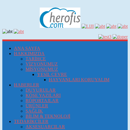
ANA SAYFA
HAKKIMIZDA
TARİHÇE
VİZYONUMUZ
MİSYONUMUZ
YEŞİL ÇEVRE
HAYVANLARI KORUYALIM
HABERLER
DUYURULAR
KÖŞE YAZILARI
RÖPORTAJLAR
ÜRÜNLER
SAĞLIK
BİLİM & TEKNOLOJİ
TEDARİKÇİLER
AKSESUARCILAR