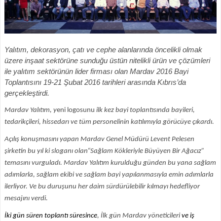
Yalıtım, dekorasyon, çatı ve cephe alanlarında öncelikli olmak
üzere inşaat sektörüne sunduğu üstün nitelikli ürün ve çözümleri
ile yalıtım sektörünün lider firması olan Mardav
2016 Bayi
Toplantısını 19-21 Şubat 2016 tarihleri arasında Kıbrıs’da
gerçekleştirdi.
Mardav Yalıtım, y
eni logosunu
ilk kez bayi toplantısında bayileri,
tedarikçileri, hissedarı ve tüm personelinin katılımıyla görücüye çıkardı.
Açılış konuşmasını yapan Mardav Genel Müdürü Levent Pelesen
şirketin bu yıl ki sloganı olan“Sağlam Kökleriyle Büyüyen Bir Ağacız”
temasını vurguladı. Mardav Yalıtım kurulduğu günden bu yana sağlam
adımlarla, sağlam ekibi ve sağlam bayi yapılanmasıyla emin adımlarla
ilerliyor. Ve bu duruşunu her daim sürdürülebilir kılmayı hedefliyor
mesajını verdi.
İki gün süren toplantı süresince
, İlk gün Mardav yöneticileri
ve iş