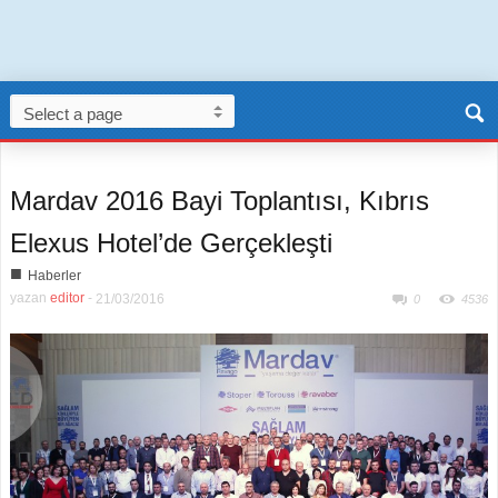
Mardav 2016 Bayi Toplantısı, Kıbrıs
Elexus Hotel’de Gerçekleşti
■
Haberler
yazan
editor
-
21/03/2016
0
4536