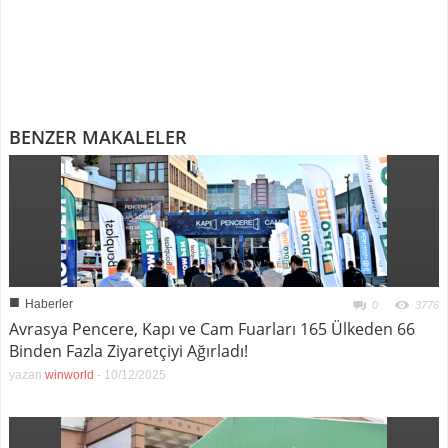
BENZER MAKALELER
■
Haberler
0
3776
Avrasya Pencere, Kapı ve Cam Fuarları 165 Ülkeden 66
Binden Fazla Ziyaretçiyi Ağırladı!
yazan
winworld
-
10/12/2025