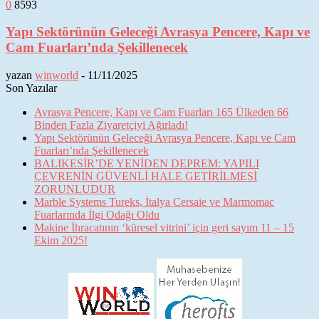
0
8593
Yapı Sektörünün Geleceği Avrasya Pencere, Kapı ve
Cam Fuarları’nda Şekillenecek
yazan
winworld
-
11/11/2025
Son Yazılar
Avrasya Pencere, Kapı ve Cam Fuarları 165 Ülkeden 66
Binden Fazla Ziyaretçiyi Ağırladı!
Yapı Sektörünün Geleceği Avrasya Pencere, Kapı ve Cam
Fuarları’nda Şekillenecek
BALIKESİR’DE YENİDEN DEPREM: YAPILI
ÇEVRENİN GÜVENLİ HALE GETİRİLMESİ
ZORUNLUDUR
Marble Systems Tureks, İtalya Cersaie ve Marmomac
Fuarlarında İlgi Odağı Oldu
Makine İhracatının ‘küresel vitrini’ için geri sayım 11 – 15
Ekim 2025!