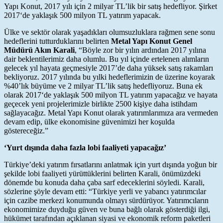
Yapı Konut, 2017 yılı için 2 milyar TL’lik bir satış hedefliyor. Şirket
2017‘de yaklaşık 500 milyon TL yatırım yapacak.
Ülke ve sektör olarak yaşadıkları olumsuzluklara rağmen sene sonu
hedeflerini tutturduklarını belirten
Metal Yapı Konut Genel
Müdürü Akın Karali
, “Böyle zor bir yılın ardından 2017 yılına
dair beklentilerimiz daha olumlu. Bu yıl içinde ertelenen alımların
gelecek yıl hayata geçmesiyle 2017’de daha yüksek satış rakamları
bekliyoruz. 2017 yılında bu yılki hedeflerimizin de üzerine koyarak
%40’lık büyüme ve 2 milyar TL’lik satış hedefliyoruz. Buna ek
olarak 2017‘de yaklaşık 500 milyon TL yatırım yapacağız ve hayata
geçecek yeni projelerimizle birlikte 2500 kişiye daha istihdam
sağlayacağız. Metal Yapı Konut olarak yatırımlarımıza ara vermeden
devam edip, ülke ekonomisine güvenimizi her koşulda
göstereceğiz.”
‘Yurt dışında daha fazla lobi faaliyeti yapacağız’
Türkiye’deki yatırım fırsatlarını anlatmak için yurt dışında yoğun bir
şekilde lobi faaliyeti yürüttüklerini belirten Karali, önümüzdeki
dönemde bu konuda daha çaba sarf edeceklerini söyledi. Karali,
sözlerine şöyle devam etti: “Türkiye yerli ve yabancı yatırımcılar
için cazibe merkezi konumunda olmayı sürdürüyor. Yatırımcıların
ekonomimize duyduğu güven ve buna bağlı olarak gösterdiği ilgi,
hükümet tarafından açıklanan siyasi ve ekonomik reform paketleri