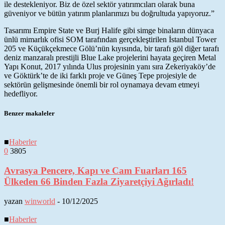
ile destekleniyor. Biz de özel sektör yatırımcıları olarak buna
güveniyor ve bütün yatırım planlarımızı bu doğrultuda yapıyoruz.”
Tasarımı Empire State ve Burj Halife gibi simge binaların dünyaca
ünlü mimarlık ofisi SOM tarafından gerçekleştirilen İstanbul Tower
205 ve Küçükçekmece Gölü’nün kıyısında, bir tarafı göl diğer tarafı
deniz manzaralı prestijli Blue Lake projelerini hayata geçiren Metal
Yapı Konut, 2017 yılında Ulus projesinin yanı sıra Zekeriyaköy’de
ve Göktürk’te de iki farklı proje ve Güneş Tepe projesiyle de
sektörün gelişmesinde önemli bir rol oynamaya devam etmeyi
hedefliyor.
Benzer makaleler
■
Haberler
0
3805
Avrasya Pencere, Kapı ve Cam Fuarları 165
Ülkeden 66 Binden Fazla Ziyaretçiyi Ağırladı!
yazan
winworld
-
10/12/2025
■
Haberler