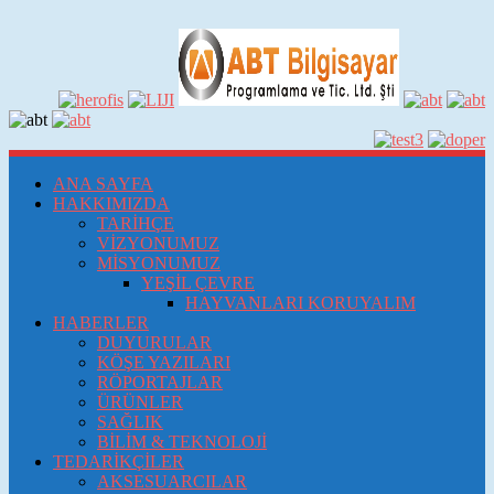
ANA SAYFA
HAKKIMIZDA
TARİHÇE
VİZYONUMUZ
MİSYONUMUZ
YEŞİL ÇEVRE
HAYVANLARI KORUYALIM
HABERLER
DUYURULAR
KÖŞE YAZILARI
RÖPORTAJLAR
ÜRÜNLER
SAĞLIK
BİLİM & TEKNOLOJİ
TEDARİKÇİLER
AKSESUARCILAR