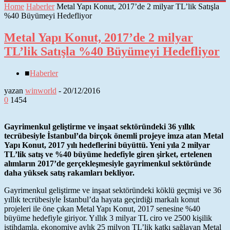
Home
Haberler
Metal Yapı Konut, 2017’de 2 milyar TL’lik Satışla
%40 Büyümeyi Hedefliyor
Metal Yapı Konut, 2017’de 2 milyar
TL’lik Satışla %40 Büyümeyi Hedefliyor
■
Haberler
yazan
winworld
-
20/12/2016
0
1454
Gayrimenkul geliştirme ve inşaat sektöründeki 36 yıllık
tecrübesiyle İstanbul’da birçok önemli projeye imza atan Metal
Yapı Konut, 2017 yılı hedeflerini büyüttü. Yeni yıla 2 milyar
TL’lik satış ve %40 büyüme hedefiyle giren şirket, ertelenen
alımların 2017’de gerçekleşmesiyle gayrimenkul sektöründe
daha yüksek satış rakamları bekliyor.
Gayrimenkul geliştirme ve inşaat sektöründeki köklü geçmişi ve 36
yıllık tecrübesiyle İstanbul’da hayata geçirdiği markalı konut
projeleri ile öne çıkan Metal Yapı Konut, 2017 senesine %40
büyüme hedefiyle giriyor. Yıllık 3 milyar TL ciro ve 2500 kişilik
istihdamla, ekonomiye aylık 25 milyon TL’lik katkı sağlayan Metal