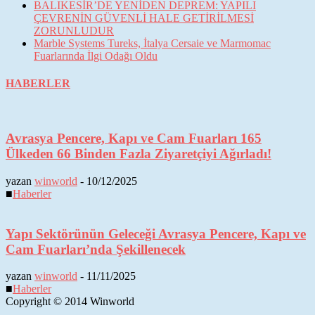
BALIKESİR’DE YENİDEN DEPREM: YAPILI
ÇEVRENİN GÜVENLİ HALE GETİRİLMESİ
ZORUNLUDUR
Marble Systems Tureks, İtalya Cersaie ve Marmomac
Fuarlarında İlgi Odağı Oldu
HABERLER
Avrasya Pencere, Kapı ve Cam Fuarları 165
Ülkeden 66 Binden Fazla Ziyaretçiyi Ağırladı!
yazan
winworld
-
10/12/2025
■
Haberler
Yapı Sektörünün Geleceği Avrasya Pencere, Kapı ve
Cam Fuarları’nda Şekillenecek
yazan
winworld
-
11/11/2025
■
Haberler
Copyright © 2014 Winworld