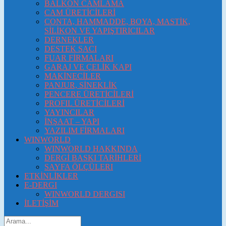
BALKON CAMLAMA
CAM ÜRETİCİLERİ
CONTA, HAMMADDE, BOYA, MASTİK,
SİLİKON VE YAPIŞTIRICILAR
DERNEKLER
DESTEK SACI
FUAR FİRMALARI
GARAJ VE ÇELİK KAPI
MAKİNECİLER
PANJUR, SİNEKLİK
PENCERE ÜRETİCİLERİ
PROFIL ÜRETİCİLERİ
YAYINCILAR
İNŞAAT – YAPI
YAZILIM FİRMALARI
WINWORLD
WINWORLD HAKKINDA
DERGİ BASKI TARİHLERİ
SAYFA ÖLÇÜLERI
ETKİNLİKLER
E-DERGI
WINWORLD DERGISI
İLETİŞİM