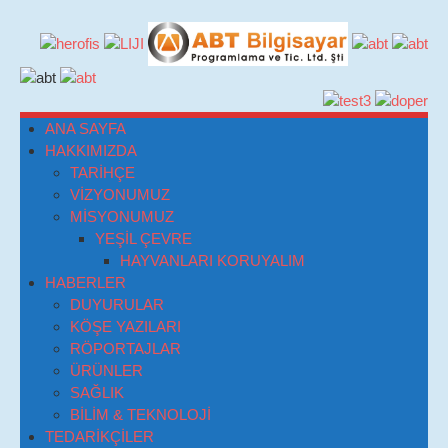
ANA SAYFA
HAKKIMIZDA
TARİHÇE
VİZYONUMUZ
MİSYONUMUZ
YEŞİL ÇEVRE
HAYVANLARI KORUYALIM
HABERLER
DUYURULAR
KÖŞE YAZILARI
RÖPORTAJLAR
ÜRÜNLER
SAĞLIK
BİLİM & TEKNOLOJİ
TEDARİKÇİLER