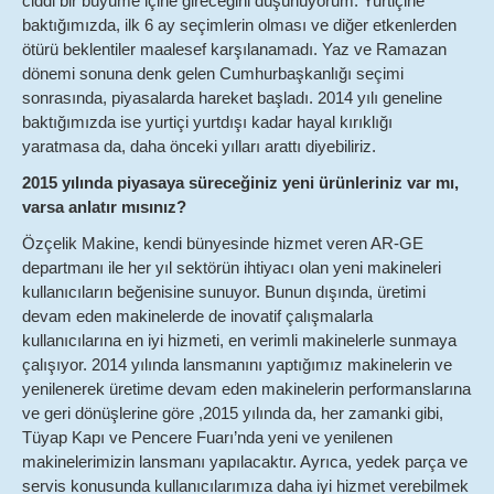
ciddi bir büyüme içine gireceğini düşünüyorum. Yurtiçine
baktığımızda, ilk 6 ay seçimlerin olması ve diğer etkenlerden
ötürü beklentiler maalesef karşılanamadı. Yaz ve Ramazan
dönemi sonuna denk gelen Cumhurbaşkanlığı seçimi
sonrasında, piyasalarda hareket başladı. 2014 yılı geneline
baktığımızda ise yurtiçi yurtdışı kadar hayal kırıklığı
yaratmasa da, daha önceki yılları arattı diyebiliriz.
2015 yılında piyasaya süreceğiniz yeni ürünleriniz var mı,
varsa anlatır mısınız?
Özçelik Makine, kendi bünyesinde hizmet veren AR-GE
departmanı ile her yıl sektörün ihtiyacı olan yeni makineleri
kullanıcıların beğenisine sunuyor. Bunun dışında, üretimi
devam eden makinelerde de inovatif çalışmalarla
kullanıcılarına en iyi hizmeti, en verimli makinelerle sunmaya
çalışıyor. 2014 yılında lansmanını yaptığımız makinelerin ve
yenilenerek üretime devam eden makinelerin performanslarına
ve geri dönüşlerine göre ,2015 yılında da, her zamanki gibi,
Tüyap Kapı ve Pencere Fuarı’nda yeni ve yenilenen
makinelerimizin lansmanı yapılacaktır. Ayrıca, yedek parça ve
servis konusunda kullanıcılarımıza daha iyi hizmet verebilmek