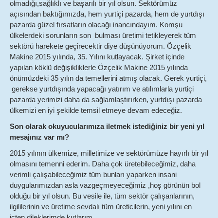
olmadığı,sağlıklı ve başarılı bir yıl olsun. Sektörümüz
açısından baktığımızda, hem yurtiçi pazarda, hem de yurtdışı
pazarda güzel fırsatların olacağı inancındayım. Komşu
ülkelerdeki sorunların son bulması üretimi tetikleyerek tüm
sektörü harekete geçirecektir diye düşünüyorum. Özçelik
Makine 2015 yılında, 35. Yılını kutlayacak. Şirket içinde
yapılan köklü değişikliklerle Özçelik Makine 2015 yılında
önümüzdeki 35 yılın da temellerini atmış olacak. Gerek yurtiçi,
gerekse yurtdışında yapacağı yatırım ve atılımlarla yurtiçi
pazarda yerimizi daha da sağlamlaştırırken, yurtdışı pazarda
ülkemizi en iyi şekilde temsil etmeye devam edeceğiz.
Son olarak okuyucularımıza iletmek istediğiniz bir yeni yıl
mesajınız var mı?
2015 yılının ülkemize, milletimize ve sektörümüze hayırlı bir yıl
olmasını temenni ederim. Daha çok üretebileceğimiz, daha
verimli çalışabileceğimiz tüm bunları yaparken insani
duygularımızdan asla vazgeçmeyeceğimiz ,hoş görünün bol
olduğu bir yıl olsun. Bu vesile ile, tüm sektör çalışanlarının,
ilgililerinin ve üretime sevdalı tüm üreticilerin, yeni yılını en
içten dileklerimde kutlarım.