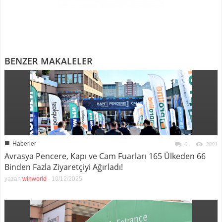
BENZER MAKALELER
■
Haberler
0
3801
Avrasya Pencere, Kapı ve Cam Fuarları 165 Ülkeden 66
Binden Fazla Ziyaretçiyi Ağırladı!
yazan
winworld
-
10/12/2025