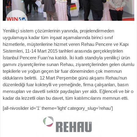
Yenilikçi sistem çözümlerinin yanında, projelendirmeden
uygulamaya kadar tüm inşaat aşamalarında birinci sınıf
hizmetlerle, müşterilerine hizmet veren Rehau Pencere ve Kapı
Sistemleri, 11-14 Mart 2015 tarihleri arasında gerçekleştirilen
İstanbul Pencere Fuarı’na katıldı. İki katlı standıyla yenilikçi ürün
gamını ziyaretçilerine sunan Rehau, ziyaretçilerinden gelen olumlu
tepkilerle ve yoğun geçen bir fuar döneminden çok memnun
olduklarını belirtti. 12 Mart Perşembe günü akşamı Rehau’nun
düzenlediği fuar kokteylli ve yemeğinde, firma çalışanları, basın
mensupları ve davetli sektör paydaşları yer aldı. Eğlenceli ve bir o
kadar da lezzetli olan bu davet, tüm katılımcılarını memnun etti.
[all-nivoslider id=’1′ theme=’light’ category_slug=’rehau’]