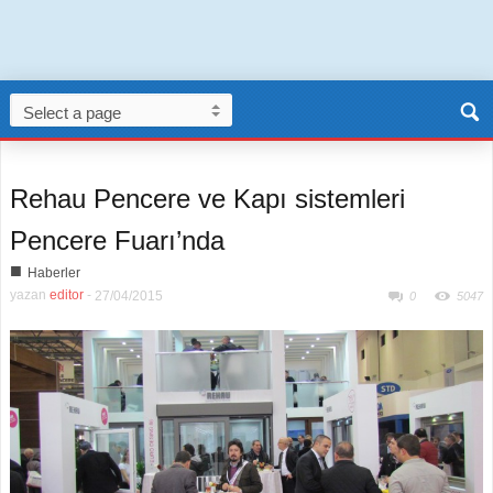
Rehau Pencere ve Kapı sistemleri
Pencere Fuarı’nda
■
Haberler
yazan
editor
-
27/04/2015
0
5047