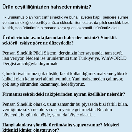
Ürün çeşitliliğinizden bahseder misiniz?
İlk ürünümüz olan “cırt cırt” sineklik ve buna ilaveten kapı, pencere sürme
ve stor sinekliği de portföyümüze ekledik. Son olarak da pileli sineklik bize
katıldı, son ürünümüz olmasına karşı şuan lokomotif ürünümüz oldu.
Ürünlerinizin avantajlarından bahseder misiniz? Sineklik
sektörü, eskiye göre ne düzeydedir?
Pensan Sineklik Pileli Sistem, derginizin her sayısında, tam sayfa
ilan veriyor. Nedeni ise ürünlerimizi tüm Türkiye’ye, WinWORLD
Dergisi aracılığıyla duyurmak.
Çünkü fiyatlarımız çok düşük, fakat kullandığımız malzeme yüksek
kaliteli olan kalın seri alüminyumdur. Yani malzemeden çalmıyor,
çok satıp sürümden kazanmayı hedefliyoruz.
Firmanızı sektördeki rakiplerinden ayıran özellikler nelerdir?
Pensan Sineklik olarak, uzun zamandır bu piyasada bizi farklı kılan,
verdiğimiz sözü ne olursa olsun yerine getirmektir. Bu; dün
böyleydi, bugün de böyle, yarın da böyle olacak…
Hangi alanlara yönelik üretim/satış yapıyorsunuz? Müşteri
kitlenizi kimler oluşturuyor?