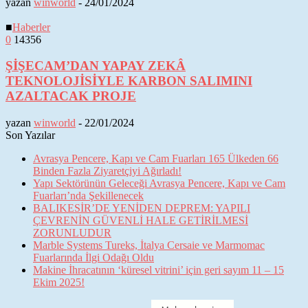
yazan
winworld
-
24/01/2024
■
Haberler
0
14356
ŞİŞECAM’DAN YAPAY ZEKÂ
TEKNOLOJİSİYLE KARBON SALIMINI
AZALTACAK PROJE
yazan
winworld
-
22/01/2024
Son Yazılar
Avrasya Pencere, Kapı ve Cam Fuarları 165 Ülkeden 66
Binden Fazla Ziyaretçiyi Ağırladı!
Yapı Sektörünün Geleceği Avrasya Pencere, Kapı ve Cam
Fuarları’nda Şekillenecek
BALIKESİR’DE YENİDEN DEPREM: YAPILI
ÇEVRENİN GÜVENLİ HALE GETİRİLMESİ
ZORUNLUDUR
Marble Systems Tureks, İtalya Cersaie ve Marmomac
Fuarlarında İlgi Odağı Oldu
Makine İhracatının ‘küresel vitrini’ için geri sayım 11 – 15
Ekim 2025!