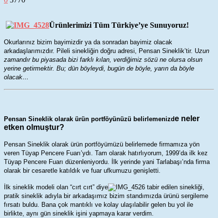
Ürünlerimizi Tüm Türkiye’ye Sunuyoruz!
Okurlarınız bizim bayimizdir ya da sonradan bayimiz olacak
arkadaşlarımızdır. Pileli sinekliğin doğru adresi, Pensan Sineklik’tir. U
zun
zamandır bu piyasada bizi farklı kılan, verdiğimiz sözü ne olursa olsun
yerine getirmektir. Bu; dün böyleydi, bugün de böyle, yarın da böyle
olacak…
e neler
Pensan Sineklik olarak ürün portföyünüzü belirlemenizd
etken olmuştur?
Pensan Sineklik olarak ürün portföyümüzü belirlemede firmamıza yön
veren Tüyap Pencere Fuarı’ydı. Tam olarak hatırlıyorum, 1999’da ilk kez
Tüyap Pencere Fuarı düzenleniyordu. İlk yerinde yani Tarlabaşı’nda firma
olarak bir cesaretle katıldık ve fuar ufkumuzu genişletti.
İlk sineklik modeli olan “cırt cırt” diye
tabir edilen sinekliği,
pratik sineklik adıyla bir arkadaşımız bizim standımızda ürünü sergileme
fırsatı buldu. Bana çok mantıklı ve kolay ulaşılabilir gelen bu yol ile
birlikte, aynı gün sineklik işini yapmaya karar verdim.