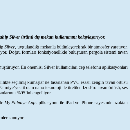
hip Silver ürünü dış mekan kullanımını kolaylaştırıyor.
hip
Silver
, uygulandığı mekanla bütünleşerek şık bir atmosfer yaratıyor.
iliyor. Doğru formları fonksiyonellikle buluşturan pergola sistemi tavan
üştürüyor. En önemlisi Silver kullanıcıları cep telefonu aplikasyonları
itlilikte seçilmiş kumaşlar ile tasarlanan PVC esaslı zengin tavan örtüsü
Palmiye
’ye ait olan nano teknoloji ile üretilen Izo-Pro tavan örtüsü, ses
şınlarının %95’ini engelliyor.
nde
My Palmiye App
aplikasyonu ile iPad ve iPhone sayesinde uzaktan
ümler sunuyor.