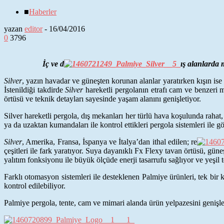
■
Haberler
yazan
editor
-
16/04/2016
0
3796
İç ve d
ış alanlarda 
Silver
, yazın havadar ve güneşten korunan alanlar yaratırken kışın ise
İstenildiği takdirde
Silver
hareketli pergolanın etrafı cam ve benzeri ma
örtüsü ve teknik detayları sayesinde yaşam alanını genişletiyor.
Silver hareketli pergola, dış mekanları her türlü hava koşulunda rahat
ya da uzaktan kumandaları ile kontrol ettikleri pergola sistemleri ile g
Silver
, Amerika, Fransa, İspanya ve İtalya’dan ithal edilen; re
çeşitleri ile fark yaratıyor. Suya dayanıklı Fx Flexy tavan örtüsü, güne
yalıtım fonksiyonu ile büyük ölçüde enerji tasarrufu sağlıyor ve yeşil 
Farklı otomasyon sistemleri ile desteklenen
Palmiye
ürünleri, tek bir
kontrol edilebiliyor.
Palmiye
pergola, tente, cam ve mimari alanda ürün yelpazesini genişle