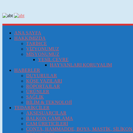
ANA SAYFA
HAKKIMIZDA
TARİHÇE
VİZYONUMUZ
MİSYONUMUZ
YEŞİL ÇEVRE
HAYVANLARI KORUYALIM
HABERLER
DUYURULAR
KÖŞE YAZILARI
RÖPORTAJLAR
ÜRÜNLER
SAĞLIK
BİLİM & TEKNOLOJİ
TEDARİKÇİLER
AKSESUARCILAR
BALKON CAMLAMA
CAM ÜRETİCİLERİ
CONTA, HAMMADDE, BOYA, MASTİK, SİLİKON 