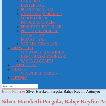
DERNEKLER
DESTEK SACI
FUAR FİRMALARI
GARAJ VE ÇELİK KAPI
MAKİNECİLER
PANJUR, SİNEKLİK
PENCERE ÜRETİCİLERİ
PROFIL ÜRETİCİLERİ
YAYINCILAR
İNŞAAT – YAPI
YAZILIM FİRMALARI
WINWORLD
WINWORLD HAKKINDA
DERGİ BASKI TARİHLERİ
SAYFA ÖLÇÜLERI
ETKİNLİKLER
E-DERGI
WINWORLD DERGISI
İLETİŞİM
Home
Haberler
Silver Hareketli Pergola, Bahçe Keyfini Arttırıyor
Silver Hareketli Pergola, Bahçe Keyfini Ar