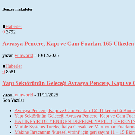
Benzer makaleler
■
Haberler
0
3792
Avrasya Pencere, Kapı ve Cam Fuarları 165 Ülkeden 6
yazan
winworld
-
10/12/2025
■
Haberler
0
8581
Yapı Sektörünün Geleceği Avrasya Pencere, Kapı ve 
yazan
winworld
-
11/11/2025
Son Yazılar
Avrasya Pencere, Kapı ve Cam Fuarları 165 Ülkeden 66 Binden 
Yapı Sektörünün Geleceği Avrasya Pencere, Kapı ve Cam Fuarl
BALIKESİR’DE YENİDEN DEPREM: YAPILI ÇEVREN
Marble Systems Tureks, İtalya Cersaie ve Marmomac Fuarların
Makine İhracatının ‘küresel vitrini’ için geri sayım 11 – 15 Ek