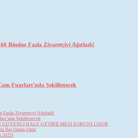
6 Binden Fazla Ziyaretçiyi Ağırladı!
Cam Fuarları’nda Şekillenecek
Fazla Ziyaretçiyi Ağırladı!
arı’nda Şekillenecek
İN GÜVENLİ HALE GETİRİLMESİ ZORUNLUDUR
da İlgi Odağı Oldu
im 2025!