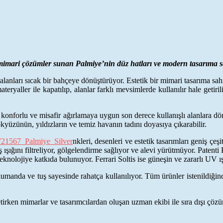
mimari çözümler sunan Palmiye’nin düz hatları ve modern tasarıma sa
 alanları sıcak bir bahçeye dönüştürüyor. Estetik bir mimari tasarıma sa
teryaller ile kapatılıp, alanlar farklı mevsimlerde kullanılır hale getir
, konforlu ve misafir ağırlamaya uygun son derece kullanışlı alanlara dön
ökyüzünün, yıldızların ve temiz havanın tadını doyasıya çıkarabilir.
nkleri, desenleri ve estetik tasarımları geniş çeş
ş ışığını filtreliyor, gölgelendirme sağlıyor ve alevi yürütmüyor.
Patenti
teknolojiye katkıda bulunuyor. Ferrari Soltis ise güneşin ve zararlı UV ı
 kumanda ve tuş sayesinde rahatça kullanılıyor. Tüm ürünler istenildiği
tirken mimarlar ve tasarımcılardan oluşan uzman ekibi ile sıra dışı çöz