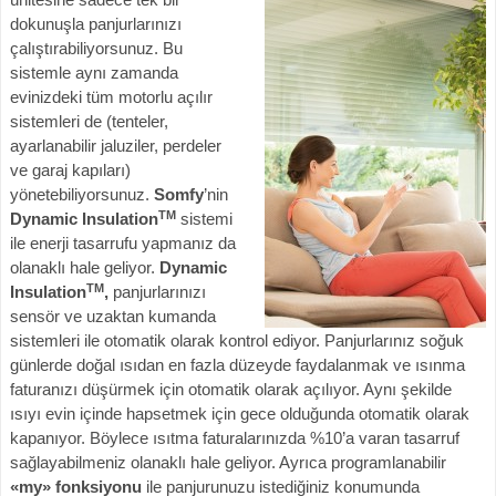
dokunuşla panjurlarınızı
çalıştırabiliyorsunuz. Bu
sistemle aynı zamanda
evinizdeki tüm motorlu açılır
sistemleri de (tenteler,
ayarlanabilir jaluziler, perdeler
ve garaj kapıları)
yönetebiliyorsunuz.
Somfy
’nin
TM
Dynamic Insulation
sistemi
ile enerji tasarrufu yapmanız da
olanaklı hale geliyor.
Dynamic
TM
Insulation
,
panjurlarınızı
sensör ve uzaktan kumanda
sistemleri ile otomatik olarak kontrol ediyor. Panjurlarınız soğuk
günlerde doğal ısıdan en fazla düzeyde faydalanmak ve ısınma
faturanızı düşürmek için otomatik olarak açılıyor. Aynı şekilde
ısıyı evin içinde hapsetmek için gece olduğunda otomatik olarak
kapanıyor. Böylece ısıtma faturalarınızda %10’a varan tasarruf
sağlayabilmeniz olanaklı hale geliyor. Ayrıca programlanabilir
«my» fonksiyonu
ile panjurunuzu istediğiniz konumunda