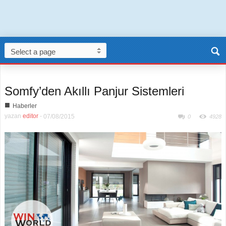
Somfy’den Akıllı Panjur Sistemleri
■
Haberler
yazan
editor
-
07/08/2015
0
4928