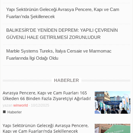
Yapı Sektörünün Geleceği Avrasya Pencere, Kapı ve Cam
Fuarları’nda Şekillenecek
BALIKESİR’DE YENİDEN DEPREM: YAPILI ÇEVRENİN
GÜVENLİ HALE GETİRİLMESİ ZORUNLUDUR
Marble Systems Tureks, İtalya Cersaie ve Marmomac
Fuarlarında İlgi Odağı Oldu
HABERLER
Avrasya Pencere, Kapı ve Cam Fuarları 165
Ülkeden 66 Binden Fazla Ziyaretçiyi Ağırladı!
yazan
winworld
-
10/12/2025
■
Haberler
Yapı Sektörünün Geleceği Avrasya Pencere,
Kapı ve Cam Fuarları’nda Şekillenecek