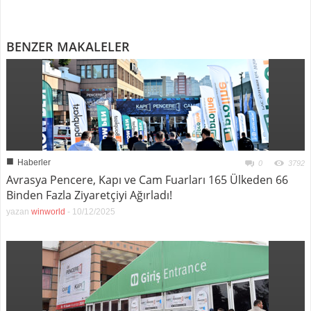
BENZER MAKALELER
■
Haberler
0
3792
Avrasya Pencere, Kapı ve Cam Fuarları 165 Ülkeden 66
Binden Fazla Ziyaretçiyi Ağırladı!
yazan
winworld
-
10/12/2025