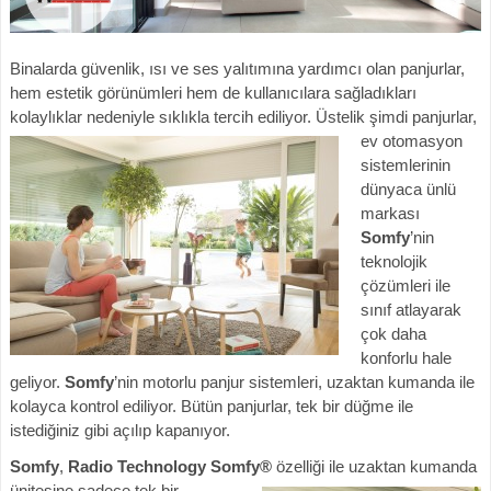
Binalarda güvenlik, ısı ve ses yalıtımına yardımcı olan panjurlar,
hem estetik görünümleri hem de kullanıcılara sağladıkları
kolaylıklar nedeniyle sıklıkla tercih ediliyor. Üstelik şimdi panjur
lar,
ev otomasyon
sistemlerinin
dünyaca ünlü
markası
Somfy
’nin
teknolojik
çözümleri ile
sınıf atlayarak
çok daha
konforlu hale
geliyor.
Somfy
’nin motorlu panjur sistemleri, uzaktan kumanda ile
kolayca kontrol ediliyor. Bütün panjurlar, tek bir düğme ile
istediğiniz gibi açılıp kapanıyor.
Somfy
,
Radio Technology Somfy®
özelliği ile uzaktan kumanda
ünitesine sadece te
k bir