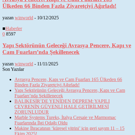
Ülkeden 66 Binden Fazla Ziyaretçiyi Ağırladı!
yazan
winworld
-
10/12/2025
■
Haberler
0
8597
Yapı Sektörünün Geleceği Avrasya Pencere, Kapı ve
Cam Fuarları’nda Şekillenecek
yazan
winworld
-
11/11/2025
Son Yazılar
Avrasya Pencere, Kapı ve Cam Fuarları 165 Ülkeden 66
Binden Fazla Ziyaretçiyi Ağırladı!
Yapı Sektörünün Geleceği Avrasya Pencere, Kapı ve Cam
Fuarları’nda Şekillenecek
BALIKESİR’DE YENİDEN DEPREM: YAPILI
ÇEVRENİN GÜVENLİ HALE GETİRİLMESİ
ZORUNLUDUR
Marble Systems Tureks, İtalya Cersaie ve Marmomac
Fuarlarında İlgi Odağı Oldu
Makine İhracatının ‘küresel vitrini’ için geri sayım 11 – 15
Ekim 2025!