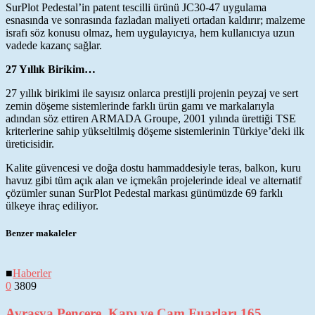
SurPlot Pedestal’in patent tescilli ürünü JC30-47 uygulama
esnasında ve sonrasında fazladan maliyeti ortadan kaldırır; malzeme
israfı söz konusu olmaz, hem uygulayıcıya, hem kullanıcıya uzun
vadede kazanç sağlar.
27 Yıllık Birikim…
27 yıllık birikimi ile sayısız onlarca prestijli projenin peyzaj ve sert
zemin döşeme sistemlerinde farklı ürün gamı ve markalarıyla
adından söz ettiren ARMADA Groupe, 2001 yılında ürettiği TSE
kriterlerine sahip yükseltilmiş döşeme sistemlerinin Türkiye’deki ilk
üreticisidir.
Kalite güvencesi ve doğa dostu hammaddesiyle teras, balkon, kuru
havuz gibi tüm açık alan ve içmekân projelerinde ideal ve alternatif
çözümler sunan SurPlot Pedestal markası günümüzde 69 farklı
ülkeye ihraç ediliyor.
Benzer makaleler
■
Haberler
0
3809
Avrasya Pencere, Kapı ve Cam Fuarları 165