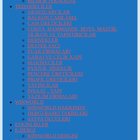
BİLİM & TEKNOLOJİ
TEDARİKÇİLER
AKSESUARCILAR
BALKON CAMLAMA
CAM ÜRETİCİLERİ
CONTA, HAMMADDE, BOYA, MASTİK,
SİLİKON VE YAPIŞTIRICILAR
DERNEKLER
DESTEK SACI
FUAR FİRMALARI
GARAJ VE ÇELİK KAPI
MAKİNECİLER
PANJUR, SİNEKLİK
PENCERE ÜRETİCİLERİ
PROFIL ÜRETİCİLERİ
YAYINCILAR
İNŞAAT – YAPI
YAZILIM FİRMALARI
WINWORLD
WINWORLD HAKKINDA
DERGİ BASKI TARİHLERİ
SAYFA ÖLÇÜLERI
ETKİNLİKLER
E-DERGI
WINWORLD DERGISI