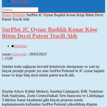
İLETİŞİM
Home
Haberler
SurPlot JC Oynar Başlıklı Kenar Köşe Bitim Derzi
Patent Tescili Aldı
SurPlot JC Oynar Başlıklı Kenar Köşe
Bitim Derzi Patent Tescili Aldı
■
Haberler
yazan
winworld
-
20/03/2023
0
1529
Sektöre katkı sağlayan inovatif ürünleriyle uluslararası ve yurt içi
birçok prestijli projede yer alan SurPlot Pedestal’in JC oynar başlıklı
kenar ve köşe bitiş derzi ürünü patent tescili aldı.
Haydar Aliyev Kültür Merkezi, İstanbul Galataport, BJK Vodafone
Park Stadyumu, Zorlu Center,Halkalı Tren İstasyonu ve Lüleburgaz
Yıldızları Sanat Akademisi gibi birçok projenin zemin
kaplamalarında kullanılan SurPlot Pedestal yükseltilmiş döşeme