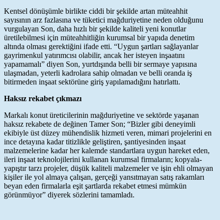
Kentsel dönüşümle birlikte ciddi bir şekilde artan müteahhit
sayısının arz fazlasına ve tüketici mağduriyetine neden olduğunu
vurgulayan Son, daha hızlı bir şekilde kaliteli yeni konutlar
üretilebilmesi için müteahhitliğin kurumsal bir yapıda denetim
altında olması gerektiğini ifade etti. “Uygun şartları sağlayanlar
gayrimenkul yatırımcısı olabilir, ancak her isteyen inşaatını
yapamamalı” diyen Son, yurtdışında belli bir sermaye yapısına
ulaşmadan, yeterli kadrolara sahip olmadan ve belli oranda iş
bitirmeden inşaat sektörüne giriş yapılamadığını hatırlattı.
Haksız rekabet çıkmazı
Markalı konut üreticilerinin mağduriyetine ve sektörde yaşanan
haksız rekabete de değinen Tamer Son; “Bizler gibi deneyimli
ekibiyle üst düzey mühendislik hizmeti veren, mimari projelerini en
ince detayına kadar titizlikle geliştiren, şantiyesinden inşaat
malzemelerine kadar her kalemde standartlara uygun hareket eden,
ileri inşaat teknolojilerini kullanan kurumsal firmaların; kopyala-
yapıştır tarzı projeler, düşük kaliteli malzemeler ve işin ehli olmayan
kişiler ile yol almaya çalışan, gerçeği yansıtmayan satış rakamları
beyan eden firmalarla eşit şartlarda rekabet etmesi mümkün
görünmüyor” diyerek sözlerini tamamladı.