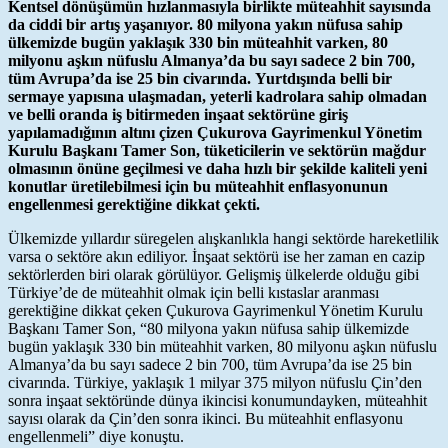
Kentsel dönüşümün hızlanmasıyla birlikte müteahhit sayısında
da ciddi bir artış yaşanıyor. 80 milyona yakın nüfusa sahip
ülkemizde bugün yaklaşık 330 bin müteahhit varken, 80
milyonu aşkın nüfuslu Almanya’da bu sayı sadece 2 bin 700,
tüm Avrupa’da ise 25 bin civarında.
Yurtdışında belli bir
sermaye yapısına ulaşmadan, yeterli kadrolara sahip olmadan
ve belli oranda iş bitirmeden inşaat sektörüne giriş
yapılamadığının altını çizen Çukurova Gayrimenkul Yönetim
Kurulu Başkanı Tamer Son, tüketicilerin ve sektörün mağdur
olmasının önüne geçilmesi ve daha hızlı bir şekilde kaliteli yeni
konutlar üretilebilmesi için bu müteahhit enflasyonunun
engellenmesi gerektiğine dikkat çekti.
Ülkemizde yıllardır süregelen alışkanlıkla hangi sektörde hareketlilik
varsa o sektöre akın ediliyor. İnşaat sektörü ise her zaman en cazip
sektörlerden biri olarak görülüyor. Gelişmiş ülkelerde olduğu gibi
Türkiye’de de müteahhit olmak için belli kıstaslar aranması
gerektiğine dikkat çeken Çukurova Gayrimenkul Yönetim Kurulu
Başkanı Tamer Son, “80 milyona yakın nüfusa sahip ülkemizde
bugün yaklaşık 330 bin müteahhit varken, 80 milyonu aşkın nüfuslu
Almanya’da bu sayı sadece 2 bin 700, tüm Avrupa’da ise 25 bin
civarında. Türkiye, yaklaşık 1 milyar 375 milyon nüfuslu Çin’den
sonra inşaat sektöründe dünya ikincisi konumundayken, müteahhit
sayısı olarak da Çin’den sonra ikinci. Bu müteahhit enflasyonu
engellenmeli” diye konuştu.