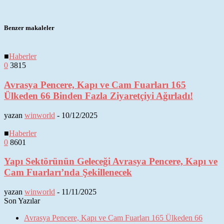
Benzer makaleler
■
Haberler
0
3815
Avrasya Pencere, Kapı ve Cam Fuarları 165
Ülkeden 66 Binden Fazla Ziyaretçiyi Ağırladı!
yazan
winworld
-
10/12/2025
■
Haberler
0
8601
Yapı Sektörünün Geleceği Avrasya Pencere, Kapı ve
Cam Fuarları’nda Şekillenecek
yazan
winworld
-
11/11/2025
Son Yazılar
Avrasya Pencere, Kapı ve Cam Fuarları 165 Ülkeden 66