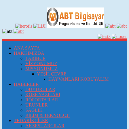
ANA SAYFA
HAKKIMIZDA
TARİHÇE
VİZYONUMUZ
MİSYONUMUZ
YEŞİL ÇEVRE
HAYVANLARI KORUYALIM
HABERLER
DUYURULAR
KÖŞE YAZILARI
RÖPORTAJLAR
ÜRÜNLER
SAĞLIK
BİLİM & TEKNOLOJİ
TEDARİKÇİLER
AKSESUARCILAR