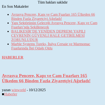
Tüm hakları saklıdır
En Son Makaleler
Avrasya Pencere, Kapı ve Cam Fuarları 165 Ülkeden 66
Binden Fazla Ziyaretçiyi Ağırladı!
Yapı Sektörünün Geleceği Avrasya Pencere, Kapı ve Cam
Fuarları’nda Şekillenecek
BALIKESİR’DE YENİDEN DEPREM: YAPILI
ÇEVRENİN GÜVENLİ HALE GETİRİLMESİ
ZORUNLUDUR
Marble Systems Tureks, İtalya Cersaie ve Marmomac
Fuarlarında İlgi Odağı Oldu
HABERLER
Avrasya Pencere, Kapı ve Cam Fuarları 165
Ülkeden 66 Binden Fazla Ziyaretçiyi Ağırladı!
yazan
winworld
-
10/12/2025
■
Haberler