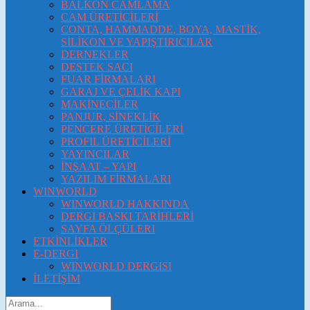
BALKON CAMLAMA
CAM ÜRETİCİLERİ
CONTA, HAMMADDE, BOYA, MASTİK,
SİLİKON VE YAPIŞTIRICILAR
DERNEKLER
DESTEK SACI
FUAR FİRMALARI
GARAJ VE ÇELİK KAPI
MAKİNECİLER
PANJUR, SİNEKLİK
PENCERE ÜRETİCİLERİ
PROFIL ÜRETİCİLERİ
YAYINCILAR
İNŞAAT – YAPI
YAZILIM FİRMALARI
WINWORLD
WINWORLD HAKKINDA
DERGİ BASKI TARİHLERİ
SAYFA ÖLÇÜLERI
ETKİNLİKLER
E-DERGI
WINWORLD DERGISI
İLETİŞİM