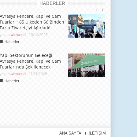
HABERLER
Avrasya Pencere, Kapı ve Cam
Fuarları 165 Ülkeden 66 Binden
Fazla Ziyaretçiyi Ağırladı!
yazan
winworld
-
10/12/2025
■
Haberler
Yapı Sektörünün Geleceği
Avrasya Pencere, Kapı ve Cam
Fuarları’nda Şekillenecek
yazan
winworld
-
11/11/2025
■
Haberler
ANA SAYFA
İLETİŞİM