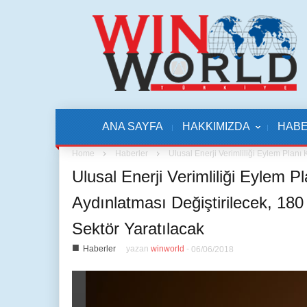
ANA SAYFA
HAKKIMIZDA
HAB
Home
Haberler
Ulusal Enerji Verimliliği Eylem Planı
Ulusal Enerji Verimliliği Eylem
Aydınlatması Değiştirilecek, 180 
Sektör Yaratılacak
■
Haberler
yazan
winworld
-
06/06/2018