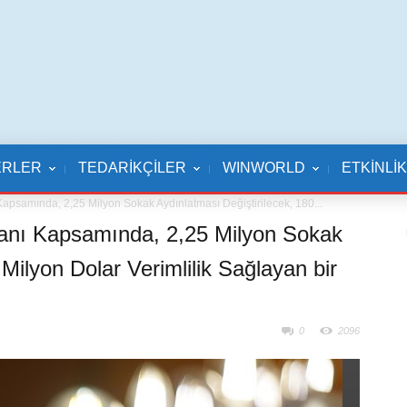
ERLER
TEDARİKÇİLER
WINWORLD
ETKİNLİ
 Kapsamında, 2,25 Milyon Sokak Aydınlatması Değiştirilecek, 180...
 Planı Kapsamında, 2,25 Milyon Sokak
Milyon Dolar Verimlilik Sağlayan bir
0
2096