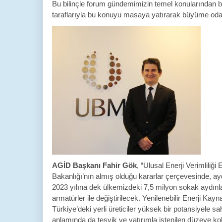
Bu bilinçle forum gündemimizin temel konularından 
taraflarıyla bu konuyu masaya yatırarak büyüme oda
AGİD Başkanı Fahir Gök
, “Ulusal Enerji Verimliliğ
Bakanlığı’nın almış olduğu kararlar çerçevesinde, ay
2023 yılına dek ülkemizdeki 7,5 milyon sokak aydınla
armatürler ile değiştirilecek. Yenilenebilir Enerji K
Türkiye’deki yerli üreticiler yüksek bir potansiyele sa
anlamında da teşvik ve yatırımla istenilen düzeye 