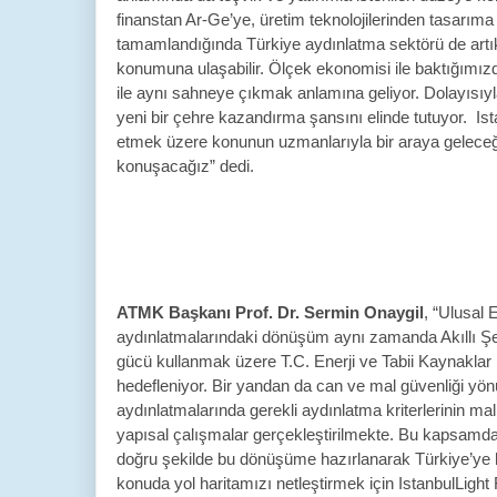
finanstan Ar-Ge’ye, üretim teknolojilerinden tasarı
tamamlandığında Türkiye aydınlatma sektörü de artık ü
konumuna ulaşabilir. Ölçek ekonomisi ile baktığımız
ile aynı sahneye çıkmak anlamına geliyor. Dolayısıy
yeni bir çehre kazandırma şansını elinde tutuyor. I
etmek üzere konunun uzmanlarıyla bir araya geleceği
konuşacağız” dedi.
ATMK Başkanı Prof. Dr. Sermin Onaygil
, “Ulusal 
aydınlatmalarındaki dönüşüm aynı zamanda Akıllı Şe
gücü kullanmak üzere T.C. Enerji ve Tabii Kaynakla
hedefleniyor. Bir yandan da can ve mal güvenliği yön
aydınlatmalarında gerekli aydınlatma kriterlerinin ma
yapısal çalışmalar gerçekleştirilmekte. Bu kapsamda 
doğru şekilde bu dönüşüme hazırlanarak Türkiye’ye
konuda yol haritamızı netleştirmek için IstanbulLigh