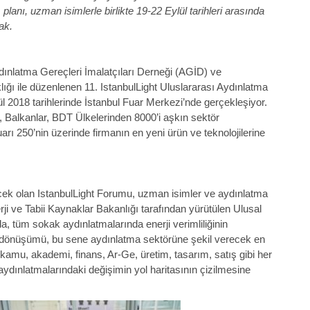
lanı, uzman isimlerle birlikte 19-22 Eylül tarihleri arasında
ak.
ınlatma Gereçleri İmalatçıları Derneği (AGİD) ve
lığı ile düzenlenen 11. IstanbulLight Uluslararası Aydınlatma
l 2018 tarihlerinde İstanbul Fuar Merkezi’nde gerçekleşiyor.
, Balkanlar, BDT Ülkelerinden 8000’i aşkın sektör
arı 250’nin üzerinde firmanın en yeni ürün ve teknolojilerine
ek olan IstanbulLight Forumu, uzman isimler ve aydınlatma
rji ve Tabii Kaynaklar Bakanlığı tarafından yürütülen Ulusal
, tüm sokak aydınlatmalarında enerji verimliliğinin
D dönüşümü, bu sene aydınlatma sektörüne şekil verecek en
mu, akademi, finans, Ar-Ge, üretim, tasarım, satış gibi her
dınlatmalarındaki değişimin yol haritasının çizilmesine