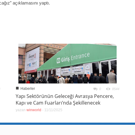
acağız” açıklamasını yaptı.
■
Haberler
3
0
8544
Yapı Sektörünün Geleceği Avrasya Pencere,
Kapı ve Cam Fuarları’nda Şekillenecek
yazan
winworld
-
11/11/2025