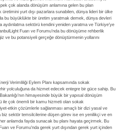
ma pek çok alanda dönüşüm anlamına gelen bu plan
retimini yurt dışı pazarlara sunabilen, dünya lideri bir ülke
da bu büyüklükte bir üretim yaratmak demek, dünya devleri
la aydınlatma sektörü kendini yeniden yaratma ve Türkiye’ye
stanbulLight Fuarı ve Forumu’nda bu dönüşüme rehberlik
z ve bu potansiyeli gerçeğe dönüştürmenin yollarını
Enerji Verimliliği Eylem Planı kapsamında sokak
hir yolculuğuna da hizmet edecek entegre bir güce sahip. Bu
r Bakanlığı’nın himayesinde büyük bir yapısal dönüşüm
ü ile çok önemli bir kamu hizmeti olan sokak
liyet-etkin çözümlerle sağlanması amaçlı bir dizi yasal ve
biz sektör temsilcilerine düşen görev ise en yenilikçi ve en
 her anlamda fayda sunacak bu planı hayata geçirmek. Bu
t Fuarı ve Forumu’nda gerek yurt dışından gerek yurt içinden