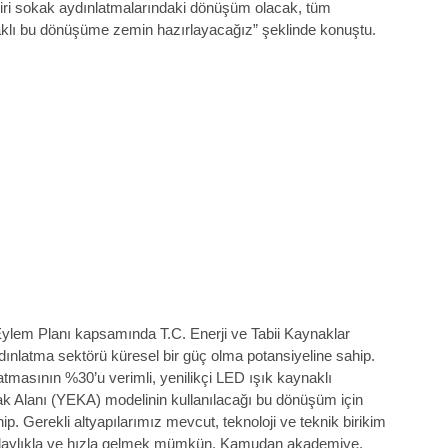
biri sokak aydınlatmalarındaki dönüşüm olacak, tüm
klı bu dönüşüme zemin hazırlayacağız” şeklinde konuştu.
i Eylem Planı kapsamında T.C. Enerji ve Tabii Kaynaklar
dınlatma sektörü küresel bir güç olma potansiyeline sahip.
tmasının %30’u verimli, yenilikçi LED ışık kaynaklı
aynak Alanı (YEKA) modelinin kullanılacağı bu dönüşüm için
hip. Gerekli altyapılarımız mevcut, teknoloji ve teknik birikim
kolaylıkla ve hızla gelmek mümkün. Kamudan akademiye,