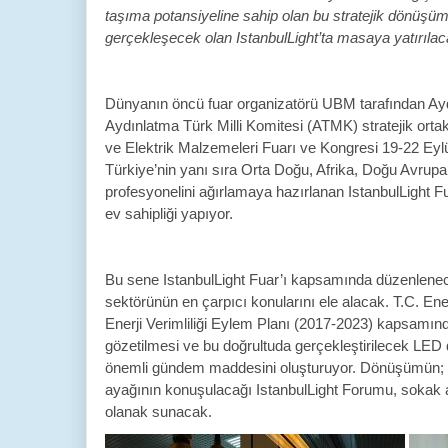
taşıma potansiyeline sahip olan bu stratejik dönüşüm p
gerçekleşecek olan IstanbulLight’ta masaya yatırılac
Dünyanın öncü fuar organizatörü UBM tarafından Ayd
Aydınlatma Türk Milli Komitesi (ATMK) stratejik ortak
ve Elektrik Malzemeleri Fuarı ve Kongresi 19-22 Eylü
Türkiye’nin yanı sıra Orta Doğu, Afrika, Doğu Avrupa
profesyonelini ağırlamaya hazırlanan IstanbulLight Fu
ev sahipliği yapıyor.
Bu sene IstanbulLight Fuar’ı kapsamında düzenlenec
sektörünün en çarpıcı konularını ele alacak. T.C. Ene
Enerji Verimliliği Eylem Planı (2017-2023) kapsamında
gözetilmesi ve bu doğrultuda gerçekleştirilecek LE
önemli gündem maddesini oluşturuyor. Dönüşümün; ka
ayağının konuşulacağı IstanbulLight Forumu, sokak ay
olanak sunacak.