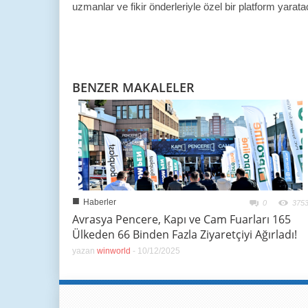
uzmanlar ve fikir önderleriyle özel bir platform yarat
BENZER MAKALELER
■
Haberler
0
375
Avrasya Pencere, Kapı ve Cam Fuarları 165
Ülkeden 66 Binden Fazla Ziyaretçiyi Ağırladı!
yazan
winworld
-
10/12/2025